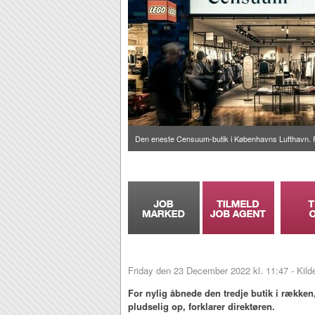
Den eneste Censuum-butik i Københavns Lufthavn. 
Friday den 23 December 2022 kl. 11:47 - Kild
For nylig åbnede den tredje butik i række
pludselig op, forklarer direktøren.