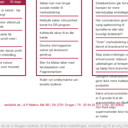
age
30 dage
Sådan kan man bruge
Detailsektoren går forre
sociale medier til
kampen for mere
k er lukket - tak
markedsføring
bæredygtige emballage
ang!
Netbutik køber virksomhed
Har coronakrisen givet
kker stikket på
kendt fra DR-program
varig opblomstring til
æde
bymidterne eller blot
Kaffebutik bliver til en lille
kunstigt åndedræt?
kæde får
kæde
 profil med i
”Grøn” markedsføring 
Danske stormagasiner
blevet et brandvarmt 
satser på eksklusivt
ter dansk profil
genbrug
Stop skævvridningen o
t chefstilling
erhvervssind: Udskyd
pt vokser
Elev fra Matas løber med
udbetalingen af feriepe
 over hovedet
førstepladsen ved
og hjælp flere brancher
Fagprøveprisen
Længere reklamationsr
Ruller nyt smileymærke ud i
giver ikke mere holdba
landets butikker
produkter
Kære erhvervsminister
er 5 grunde til at din
argumentation om tillad
detailfolk.dk | A.P Møllers Allé 9B | DK-2791 Dragør | Tlf.: 32 94 20 27 | CVR: 34735832
non-food salg i
supermarkeder ikke ho
en meter
du at vi bruger cookies til at huske dine indstillinger, statistik og til at mï¿½l