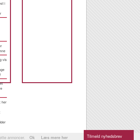
st i
r
er
emne
g vis
nge
!
et
re
: her
t
lder
Tilmeld nyhedsbrev
rette annoncer.
Ok
Læs mere her