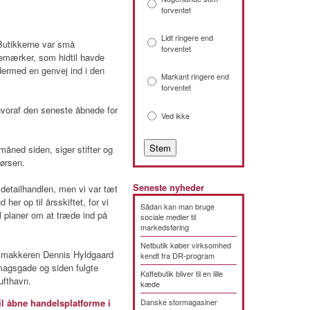
forventet
Lidt ringere end
Butikkerne var små
forventet
remærker, som hidtil havde
ermed en genvej ind i den
Markant ringere end
forventet
voraf den seneste åbnede for
Ved ikke
måned siden, siger stifter og
Børsen.
Seneste nyheder
k detailhandlen, men vi var tæt
 her op til årsskiftet, for vi
Sådan kan man bruge
il planer om at træde ind på
sociale medier til
markedsføring
Netbutik køber virksomhed
 makkeren Dennis Hyldgaard
kendt fra DR-program
magsgade og siden fulgte
Kaffebutik bliver til en lille
ufthavn.
kæde
l åbne handelsplatforme i
Danske stormagasiner