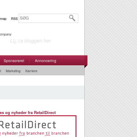
emap
RSS
 Company
Lï¿½s bloggen her
Sponsoreret
|
Annoncering
l
Marketing
Karriere
es og nyheder fra RetailDirect