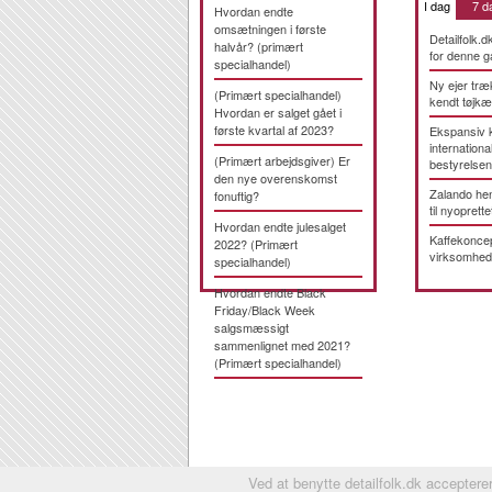
I dag
7 d
Hvordan endte
omsætningen i første
Detailfolk.d
halvår? (primært
for denne g
specialhandel)
Ny ejer træ
(Primært specialhandel)
kendt tøjk
Hvordan er salget gået i
første kvartal af 2023?
Ekspansiv 
international
(Primært arbejdsgiver) Er
bestyrelsen
den nye overenskomst
Zalando hen
fonuftig?
til nyoprette
Hvordan endte julesalget
Kaffekonce
2022? (Primært
virksomhed
specialhandel)
Hvordan endte Black
Friday/Black Week
salgsmæssigt
sammenlignet med 2021?
(Primært specialhandel)
Ved at benytte detailfolk.dk accepterer 