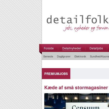
Forside
|
Detailnyheder
|
Detailjobs
|
Seneste
Dagligvarer
Elektronik
Sundhed/Kosme
PREMIUMJOBS
Kæde af små stormagasiner 