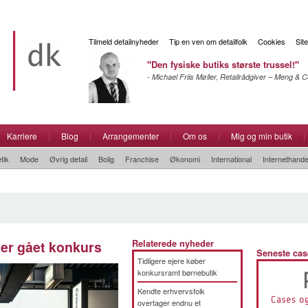
Tilmeld detailnyheder
Tip en ven om detailfolk
Cookies
Sit
"Den fysiske butiks største trussel!"
- Michael Friis Møller, Retailrådgiver – Meng &
Karriere
|
Blog
|
Arrangementer
|
Om os
|
Mig og min butik
|
tik
Mode
Øvrig detail
Bolig
Franchise
Økonomi
International
Internethande
er gået konkurs
Relaterede nyheder
Seneste cas
Tidligere ejere køber
konkursramt børnebutik
Kendte erhvervsfolk
overtager endnu et