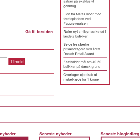
satser på eksklusivt
genbrug
Elev fra Matas løber med
førstepladsen ved
Fagprøveprisen
Gå til forsiden
Ruller nyt smileymærke ud i
landets butikker
Se de tre stærke
prismodtagere ved årets
Danish Retail Award
Fastholder mål om 40-50
butikker på dansk grund
Overtager ejerskab af
møbelkæde for 1 krone
 nyheder
Seneste nyheder
Seneste blogindlæg