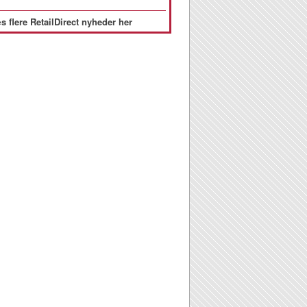
s flere RetailDirect nyheder her