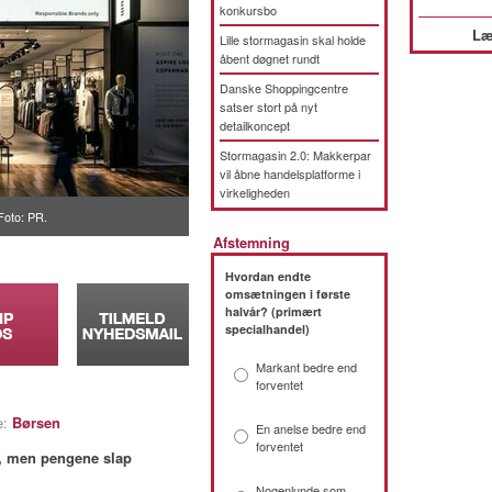
konkursbo
Læ
Lille stormagasin skal holde
åbent døgnet rundt
Danske Shoppingcentre
satser stort på nyt
detailkoncept
Stormagasin 2.0: Makkerpar
vil åbne handelsplatforme i
virkeligheden
Foto: PR.
Afstemning
Hvordan endte
omsætningen i første
halvår? (primært
specialhandel)
Markant bedre end
forventet
e:
Børsen
En anelse bedre end
forventet
n, men pengene slap
Nogenlunde som