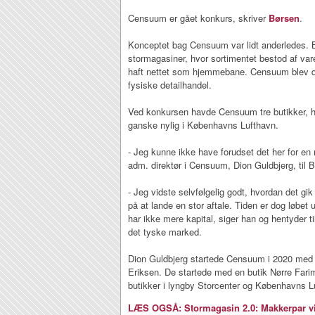
Censuum er gået konkurs, skriver
Børsen
.
Konceptet bag Censuum var lidt anderledes. 
stormagasiner, hvor sortimentet bestod af va
haft nettet som hjemmebane. Censuum blev d
fysiske detailhandel.
Ved konkursen havde Censuum tre butikker, h
ganske nylig i Københavns Lufthavn.
- Jeg kunne ikke have forudset det her for en 
adm. direktør i Censuum, Dion Guldbjerg, til 
- Jeg vidste selvfølgelig godt, hvordan det gi
på at lande en stor aftale. Tiden er dog løbet ud
har ikke mere kapital, siger han og hentyder t
det tyske marked.
Dion Guldbjerg startede Censuum i 2020 med
Eriksen. De startede med en butik Nørre Fari
butikker i lyngby Storcenter og Københavns L
LÆS OGSÅ: Stormagasin 2.0: Makkerpar vi