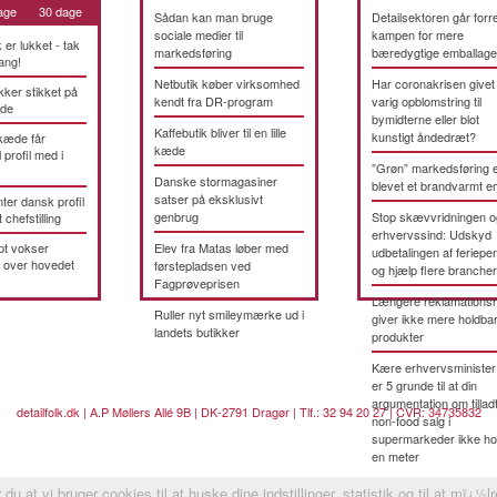
age
30 dage
Sådan kan man bruge
Detailsektoren går forre
sociale medier til
kampen for mere
k er lukket - tak
markedsføring
bæredygtige emballage
ang!
Netbutik køber virksomhed
Har coronakrisen givet
kker stikket på
kendt fra DR-program
varig opblomstring til
æde
bymidterne eller blot
Kaffebutik bliver til en lille
kunstigt åndedræt?
kæde får
kæde
 profil med i
”Grøn” markedsføring 
Danske stormagasiner
blevet et brandvarmt 
satser på eksklusivt
ter dansk profil
genbrug
Stop skævvridningen o
t chefstilling
erhvervssind: Udskyd
pt vokser
Elev fra Matas løber med
udbetalingen af feriepe
 over hovedet
førstepladsen ved
og hjælp flere brancher
Fagprøveprisen
Længere reklamationsr
Ruller nyt smileymærke ud i
giver ikke mere holdba
landets butikker
produkter
Kære erhvervsminister
er 5 grunde til at din
argumentation om tillad
detailfolk.dk | A.P Møllers Allé 9B | DK-2791 Dragør | Tlf.: 32 94 20 27 | CVR: 34735832
non-food salg i
supermarkeder ikke ho
en meter
du at vi bruger cookies til at huske dine indstillinger, statistik og til at mï¿½l