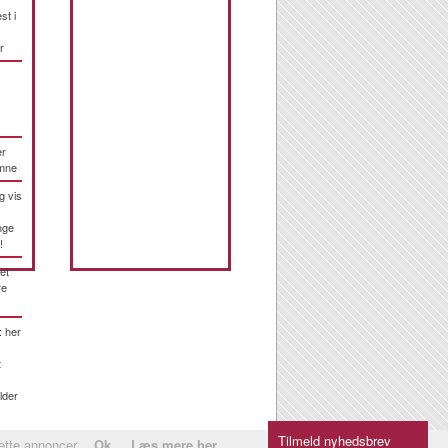
st i
r
er
emne
g vis
nge
!
et
re
: her
t
lder
Tilmeld nyhedsbrev
rette annoncer.
Ok
Læs mere her