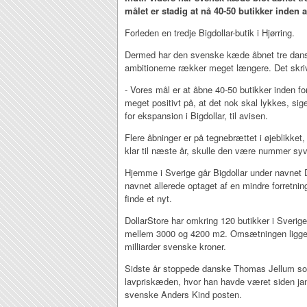
målet er stadig at nå 40-50 butikker inden a
Forleden en tredje Bigdollar-butik i Hjørring.
Dermed har den svenske kæde åbnet tre danske
ambitionerne rækker meget længere. Det skr
- Vores mål er at åbne 40-50 butikker inden f
meget positivt på, at det nok skal lykkes, si
for ekspansion i Bigdollar, til avisen.
Flere åbninger er på tegnebrættet i øjeblikket,
klar til næste år, skulle den være nummer sy
Hjemme i Sverige går Bigdollar under navnet 
navnet allerede optaget af en mindre forretni
finde et nyt.
DollarStore har omkring 120 butikker i Sverige
mellem 3000 og 4200 m2. Omsætningen ligger l
milliarder svenske kroner.
Sidste år stoppede danske Thomas Jellum som
lavpriskæden, hvor han havde været siden jan
svenske Anders Kind posten.