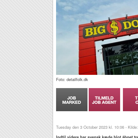
Foto: detailfolk.dk
Tuesday den 3 October 2023 kl. 10:06 - Kilde
Indtil videre har svensk kæde blot åbnet 