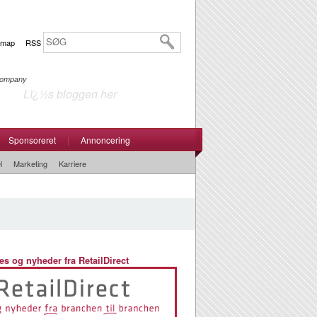
emap
RSS
 Company
Lï¿½s bloggen her
Sponsoreret
|
Annoncering
l
Marketing
Karriere
es og nyheder fra RetailDirect