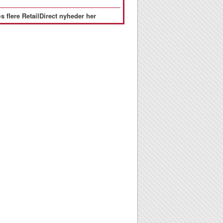
s flere RetailDirect nyheder her