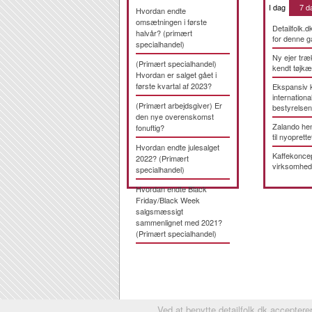
I dag
7 d
Hvordan endte
omsætningen i første
Detailfolk.d
halvår? (primært
for denne g
specialhandel)
Ny ejer træ
(Primært specialhandel)
kendt tøjk
Hvordan er salget gået i
første kvartal af 2023?
Ekspansiv 
international
(Primært arbejdsgiver) Er
bestyrelsen
den nye overenskomst
Zalando hen
fonuftig?
til nyoprette
Hvordan endte julesalget
Kaffekonce
2022? (Primært
virksomhed
specialhandel)
Hvordan endte Black
Friday/Black Week
salgsmæssigt
sammenlignet med 2021?
(Primært specialhandel)
Ved at benytte detailfolk.dk accepterer 