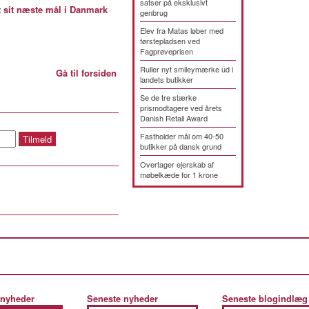
satser på eksklusivt
sit næste mål i Danmark
genbrug
Elev fra Matas løber med
førstepladsen ved
Fagprøveprisen
Ruller nyt smileymærke ud i
Gå til forsiden
landets butikker
Se de tre stærke
prismodtagere ved årets
Danish Retail Award
Fastholder mål om 40-50
butikker på dansk grund
Overtager ejerskab af
møbelkæde for 1 krone
 nyheder
Seneste nyheder
Seneste blogindlæg