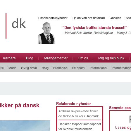
Tilmeld detailnyheder
Tip en ven om detailfolk
Cookies
Sit
"Den fysiske butiks største trussel!"
- Michael Friis Møller, Retailrådgiver – Meng &
Karriere
|
Blog
|
Arrangementer
|
Om os
|
Mig og min butik
|
tik
Mode
Øvrig detail
Bolig
Franchise
Økonomi
International
Internethande
ikker på dansk
Relaterede nyheder
Seneste cas
Ambitiøs lavpriskæde åbner
de første butikker i Danmark
Dansker stopper som topchef
for svensk milliardkæde