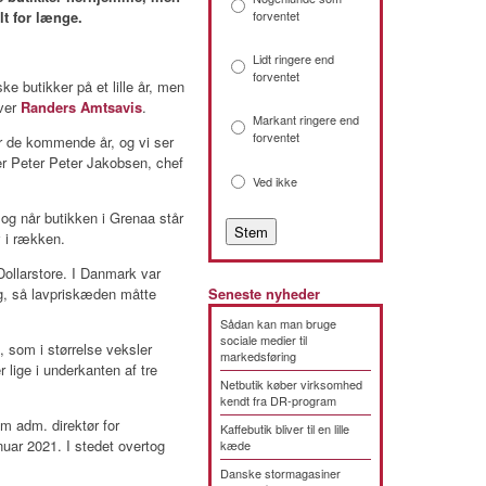
lt for længe.
forventet
Lidt ringere end
forventet
 butikker på et lille år, men
iver
Randers Amtsavis
.
Markant ringere end
forventet
or de kommende år, og vi ser
ger Peter Peter Jakobsen, chef
Ved ikke
 og når butikken i Grenaa står
v i rækken.
Dollarstore. I Danmark var
ng, så lavpriskæden måtte
Seneste nyheder
Sådan kan man bruge
sociale medier til
, som i størrelse veksler
markedsføring
ige i underkanten af tre
Netbutik køber virksomhed
kendt fra DR-program
 adm. direktør for
Kaffebutik bliver til en lille
uar 2021. I stedet overtog
kæde
Danske stormagasiner