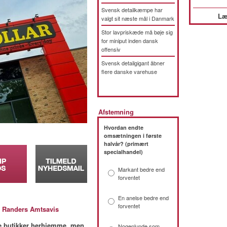
Svensk detailkæmpe har
Læ
valgt sit næste mål i Danmark
Stor lavpriskæde må bøje sig
for miniput inden dansk
offensiv
Svensk detailgigant åbner
flere danske varehuse
Afstemning
Hvordan endte
omsætningen i første
halvår? (primært
specialhandel)
Markant bedre end
forventet
En anelse bedre end
forventet
:
Randers Amtsavis
tre butikker herhjemme, men
Nogenlunde som