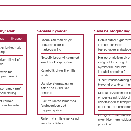
 nyheder
Seneste nyheder
Seneste blogindlæg
age
30 dage
Sådan kan man bruge
Detailsektoren går forre
sociale medier til
kampen for mere
k er lukket - tak
markedsføring
bæredygtige emballage
ang!
Netbutik køber virksomhed
Har coronakrisen givet
kker stikket på
kendt fra DR-program
varig opblomstring til
æde
bymidterne eller blot
Kaffebutik bliver til en lille
kunstigt åndedræt?
kæde får
kæde
 profil med i
”Grøn” markedsføring 
Danske stormagasiner
blevet et brandvarmt 
satser på eksklusivt
ter dansk profil
genbrug
Stop skævvridningen o
t chefstilling
erhvervssind: Udskyd
pt vokser
Elev fra Matas løber med
udbetalingen af feriepe
 over hovedet
førstepladsen ved
og hjælp flere brancher
Fagprøveprisen
Længere reklamationsr
Ruller nyt smileymærke ud i
giver ikke mere holdba
landets butikker
produkter