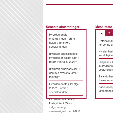
Seneste afstemninger
Mest læste
I dag
7 d
Hvordan endte
omsætningen i første
Detailfolk.d
halvår? (primært
for denne g
specialhandel)
Ny ejer træ
(Primært specialhandel)
kendt tøjk
Hvordan er salget gået i
første kvartal af 2023?
Ekspansiv 
international
(Primært arbejdsgiver) Er
bestyrelsen
den nye overenskomst
Zalando hen
fonuftig?
til nyoprette
Hvordan endte julesalget
Kaffekonce
2022? (Primært
virksomhed
specialhandel)
Hvordan endte Black
Friday/Black Week
salgsmæssigt
sammenlignet med 2021?