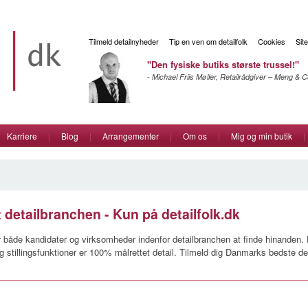
Tilmeld detailnyheder
Tip en ven om detailfolk
Cookies
Sit
"Den fysiske butiks største trussel!"
- Michael Friis Møller, Retailrådgiver – Meng &
Karriere
|
Blog
|
Arrangementer
|
Om os
|
Mig og min butik
|
detailbranchen - Kun på detailfolk.dk
for både kandidater og virksomheder indenfor detailbranchen at finde hinanden. 
og stillingsfunktioner er 100% målrettet detail. Tilmeld dig Danmarks bedste de