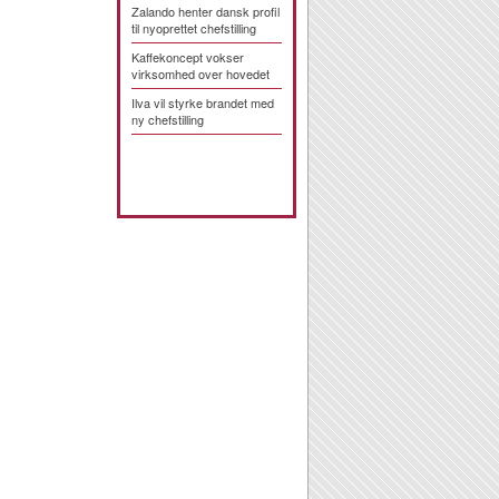
Zalando henter dansk profil
til nyoprettet chefstilling
Kaffekoncept vokser
virksomhed over hovedet
Ilva vil styrke brandet med
ny chefstilling