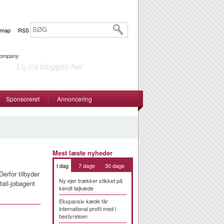
emap
RSS
 Company
Lï¿½s bloggen her
Sponsoreret
|
Annoncering
Mest læste nyheder
I dag
7 dage
30 dage
Derfor tilbyder
Ny ejer trækker stikket på
tail-jobagent
kendt tøjkæde
Ekspansiv kæde får
international profil med i
bestyrelsen