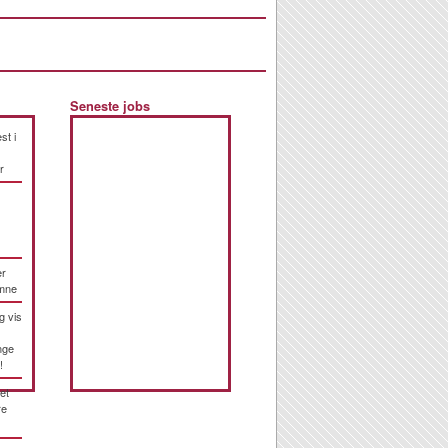
Seneste jobs
st i
r
er
emne
g vis
nge
!
et
re