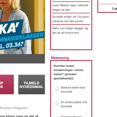
Louis Nielsen tager velkendt
Læ
slogan op igen
Synoptik skifter stil: De sjove
reklamer har tabt pusten
Kiwi's nye slogan lægger sig
tæt op ad konkurrent
Afstemning
Hvordan endte
omsætningen i første
halvår? (primært
specialhandel)
Markant bedre end
forventet
En anelse bedre end
forventet
Kristian Holgersen
ne bliver igen en del af
Nogenlunde som