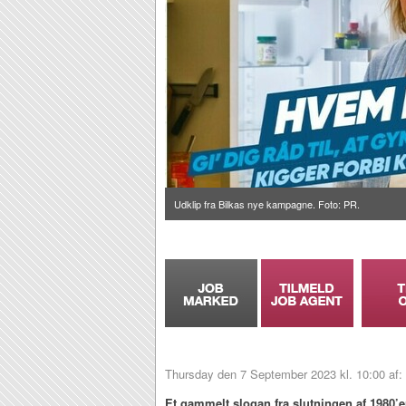
Udklip fra Bilkas nye kampagne. Foto: PR.
Thursday den 7 September 2023 kl. 10:00 af: 
Et gammelt slogan fra slutningen af 1980’er