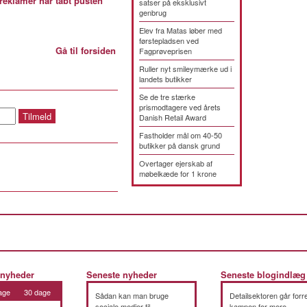
reklamer har tabt pusten
satser på eksklusivt
genbrug
Elev fra Matas løber med
førstepladsen ved
Gå til forsiden
Fagprøveprisen
Ruller nyt smileymærke ud i
landets butikker
Se de tre stærke
prismodtagere ved årets
Danish Retail Award
Fastholder mål om 40-50
butikker på dansk grund
Overtager ejerskab af
møbelkæde for 1 krone
 nyheder
Seneste nyheder
Seneste blogindlæg
age
30 dage
Sådan kan man bruge
Detailsektoren går forre
sociale medier til
kampen for mere