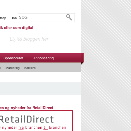
emap
RSS
ik eller som digital
Lï¿½s bloggen her
Sponsoreret
|
Annoncering
l
Marketing
Karriere
es og nyheder fra RetailDirect