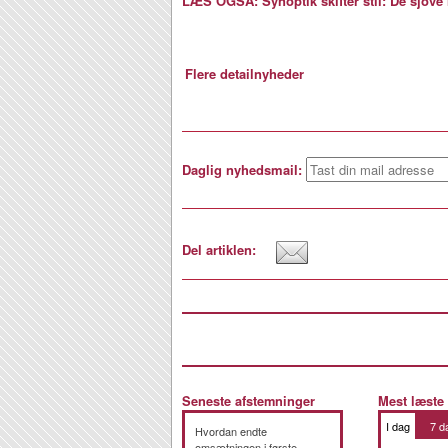
LÆS OGSÅ: Synoptik skifter stil: De sjove 
Flere detailnyheder
Daglig nyhedsmail:
Del artiklen:
Seneste afstemninger
Mest læste
I dag
7 d
Hvordan endte
omsætningen i første