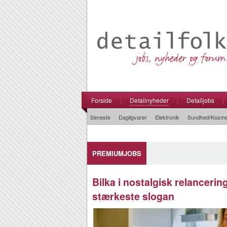
Forside
|
Detailnyheder
|
Detailjobs
|
Seneste
Dagligvarer
Elektronik
Sundhed/Kosme
PREMIUMJOBS
Bilka i nostalgisk relancering
stærkeste slogan