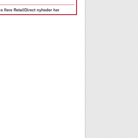
s flere RetailDirect nyheder her