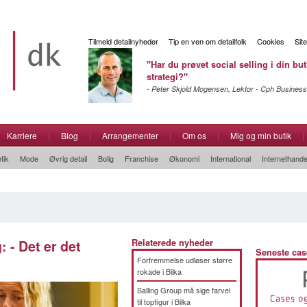
Tilmeld detailnyheder
Tip en ven om detailfolk
Cookies
Sit
"Har du prøvet social selling i din but
strategi?"
- Peter Skjold Mogensen, Lektor - Cph Business
Karriere
|
Blog
|
Arrangementer
|
Om os
|
Mig og min butik
|
tik
Mode
Øvrig detail
Bolig
Franchise
Økonomi
International
Internethande
: - Det er det
Relaterede nyheder
Seneste cas
Forfremmelse udløser større
rokade i Bilka
Salling Group må sige farvel
til topfigur i Bilka