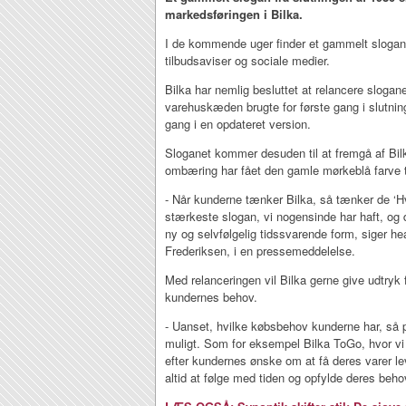
markedsføringen i Bilka.
I de kommende uger finder et gammelt slogan 
tilbudsaviser og sociale medier.
Bilka har nemlig besluttet at relancere sloga
varehuskæden brugte for første gang i slutni
gang i en opdateret version.
Sloganet kommer desuden til at fremgå af Bi
ombæring har fået den gamle mørkeblå farve t
- Når kunderne tænker Bilka, så tænker de ‘H
stærkeste slogan, vi nogensinde har haft, og d
ny og selvfølgelig tidssvarende form, siger he
Frederiksen, i en pressemeddelelse.
Med relanceringen vil Bilka gerne give udtryk 
kundernes behov.
- Uanset, hvilke købsbehov kunderne har, så 
muligt. Som for eksempel Bilka ToGo, hvor vi
efter kundernes ønske om at få deres varer l
altid at følge med tiden og opfylde deres beho