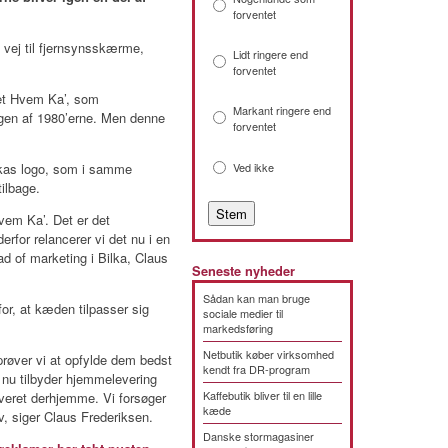
forventet
vej til fjernsynsskærme,
Lidt ringere end
forventet
net Hvem Ka’, som
Markant ringere end
ngen af 1980’erne. Men denne
forventet
lkas logo, som i samme
Ved ikke
ilbage.
vem Ka’. Det er det
erfor relancerer vi det nu i en
ad of marketing i Bilka, Claus
Seneste nyheder
Sådan kan man bruge
for, at kæden tilpasser sig
sociale medier til
markedsføring
Netbutik køber virksomhed
prøver vi at opfylde dem bedst
kendt fra DR-program
 nu tilbyder hjemmelevering
Kaffebutik bliver til en lille
everet derhjemme. Vi forsøger
kæde
v, siger Claus Frederiksen.
Danske stormagasiner