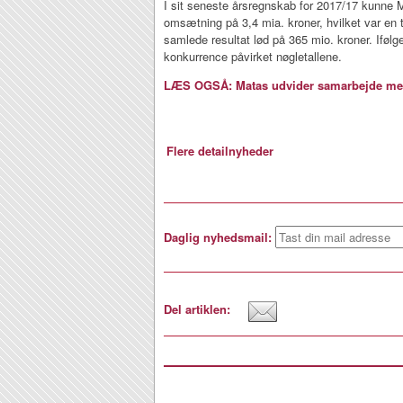
I sit seneste årsregnskab for 2017/17 kunne
omsætning på 3,4 mia. kroner, hvilket var en t
samlede resultat lød på 365 mio. kroner. Iføl
konkurrence påvirket nøgletallene.
LÆS OGSÅ: Matas udvider samarbejde me
Flere detailnyheder
Daglig nyhedsmail:
Del artiklen: