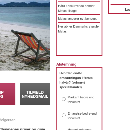
Hård konkurrence sender
Læ
Matas tilbage
Matas lancerer nyt koncept
Her åbner Danmarks største
Matas
Afstemning
Hvordan endte
omsætningen i første
halvår? (primært
specialhandel)
Markant bedre end
forventet
En anelse bedre end
forventet
 Holgersen
fthavnenes priser og give
Nogenlunde som