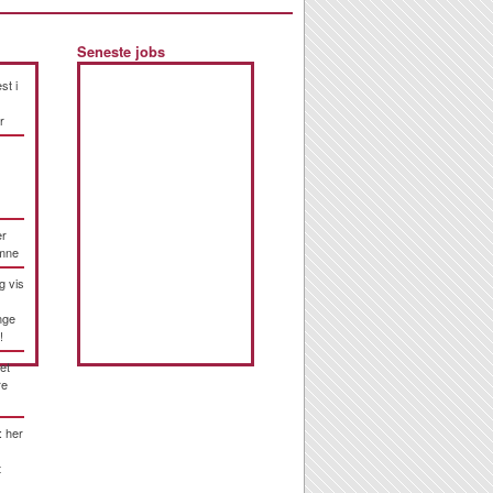
Seneste jobs
st i
r
er
emne
g vis
nge
!
et
re
: her
t