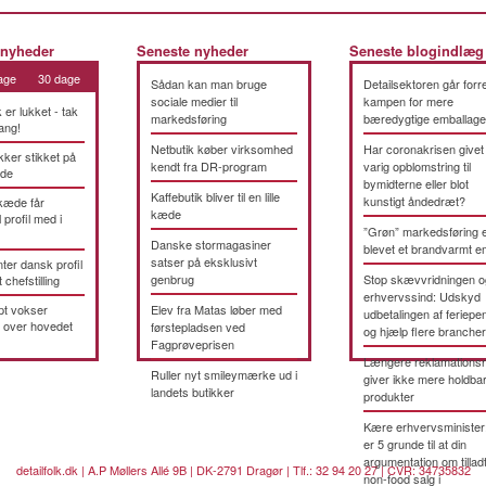
 nyheder
Seneste nyheder
Seneste blogindlæg
age
30 dage
Sådan kan man bruge
Detailsektoren går forre
sociale medier til
kampen for mere
k er lukket - tak
markedsføring
bæredygtige emballage
ang!
Netbutik køber virksomhed
Har coronakrisen givet
kker stikket på
kendt fra DR-program
varig opblomstring til
æde
bymidterne eller blot
Kaffebutik bliver til en lille
kunstigt åndedræt?
kæde får
kæde
 profil med i
”Grøn” markedsføring 
Danske stormagasiner
blevet et brandvarmt 
satser på eksklusivt
ter dansk profil
genbrug
Stop skævvridningen o
t chefstilling
erhvervssind: Udskyd
pt vokser
Elev fra Matas løber med
udbetalingen af feriepe
 over hovedet
førstepladsen ved
og hjælp flere brancher
Fagprøveprisen
Længere reklamationsr
Ruller nyt smileymærke ud i
giver ikke mere holdba
landets butikker
produkter
Kære erhvervsminister
er 5 grunde til at din
argumentation om tillad
detailfolk.dk | A.P Møllers Allé 9B | DK-2791 Dragør | Tlf.: 32 94 20 27 | CVR: 34735832
non-food salg i