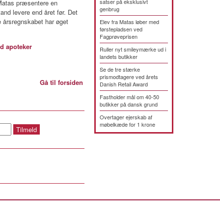
satser på eksklusivt
 Matas præsentere en
genbrug
and levere end året før. Det
ge årsregnskabet har øget
Elev fra Matas løber med
førstepladsen ved
Fagprøveprisen
d apoteker
Ruller nyt smileymærke ud i
landets butikker
Se de tre stærke
prismodtagere ved årets
Gå til forsiden
Danish Retail Award
Fastholder mål om 40-50
butikker på dansk grund
Overtager ejerskab af
møbelkæde for 1 krone