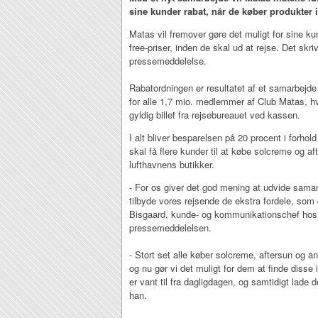
sine kunder rabat, når de køber produkter i
Matas vil fremover gøre det muligt for sine kun
free-priser, inden de skal ud at rejse. Det skr
pressemeddelelse.
Rabatordningen er resultatet af et samarbejd
for alle 1,7 mio. medlemmer af Club Matas, h
gyldig billet fra rejsebureauet ved kassen.
I alt bliver besparelsen på 20 procent i forhol
skal få flere kunder til at købe solcreme og a
lufthavnens butikker.
- For os giver det god mening at udvide samar
tilbyde vores rejsende de ekstra fordele, som 
Bisgaard, kunde- og kommunikationschef hos A
pressemeddelelsen.
- Stort set alle køber solcreme, aftersun og an
og nu gør vi det muligt for dem at finde disse
er vant til fra dagligdagen, og samtidigt lade
han.