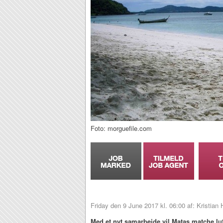
Foto: morguefile.com
Friday den 9 June 2017 kl. 06:00 af: Kristian
Med et nyt samarbejde vil Matas matche lu