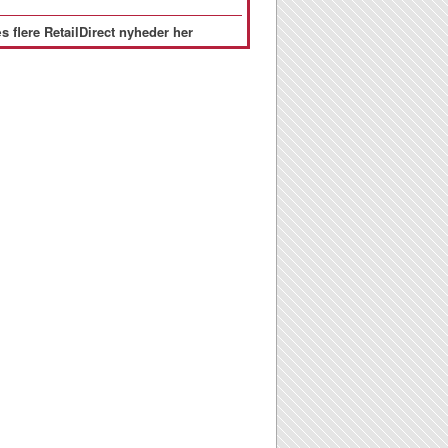
s flere RetailDirect nyheder her