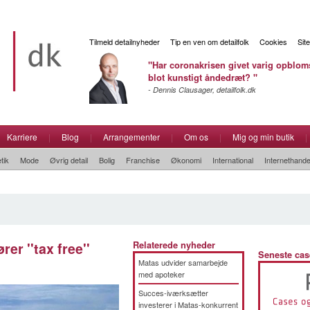
Tilmeld detailnyheder
Tip en ven om detailfolk
Cookies
Sit
"Har coronakrisen givet varig opbloms
blot kunstigt åndedræt? "
- Dennis Clausager, detailfolk.dk
Karriere
|
Blog
|
Arrangementer
|
Om os
|
Mig og min butik
|
tik
Mode
Øvrig detail
Bolig
Franchise
Økonomi
International
Internethande
er ''tax free''
Relaterede nyheder
Seneste cas
Matas udvider samarbejde
med apoteker
Succes-iværksætter
investerer i Matas-konkurrent