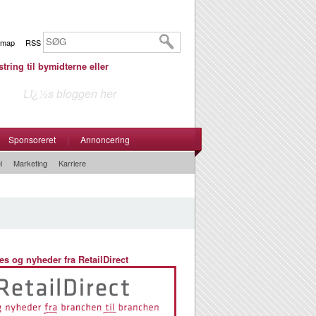
emap
RSS
tring til bymidterne eller
Lï¿½s bloggen her
Sponsoreret
|
Annoncering
l
Marketing
Karriere
es og nyheder fra RetailDirect