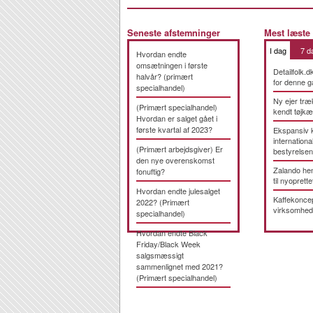
Seneste afstemninger
Mest læste
I dag
7 d
Hvordan endte
omsætningen i første
Detailfolk.d
halvår? (primært
for denne g
specialhandel)
Ny ejer træ
(Primært specialhandel)
kendt tøjk
Hvordan er salget gået i
første kvartal af 2023?
Ekspansiv 
international
(Primært arbejdsgiver) Er
bestyrelsen
den nye overenskomst
Zalando hen
fonuftig?
til nyoprette
Hvordan endte julesalget
Kaffekonce
2022? (Primært
virksomhed
specialhandel)
Hvordan endte Black
Friday/Black Week
salgsmæssigt
sammenlignet med 2021?
(Primært specialhandel)