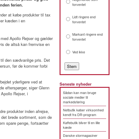
nden ferien.
forventet
der at købe produkter til tax
Lidt ringere end
iver kæden i en
forventet
Markant ringere end
e med Apollo Rejser og gælder
forventet
vis de altså kan fremvise en
Ved ikke
d til den sædvanlige pris. Det
ftersun, før de kommer forbi
bejdet yderligere ved at
Seneste nyheder
de efterspørger, siger Glenn
Sådan kan man bruge
pollo Rejser, i
sociale medier til
markedsføring
Netbutik køber virksomhed
dre produkter inden afrejse,
kendt fra DR-program
 i det brede sortiment, som de
 dem spare penge, fortsætter
Kaffebutik bliver til en lille
kæde
Danske stormagasiner