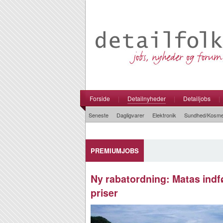
Forside
|
Detailnyheder
|
Detailjobs
|
Seneste
Dagligvarer
Elektronik
Sundhed/Kosme
PREMIUMJOBS
Ny rabatordning: Matas indfør
priser