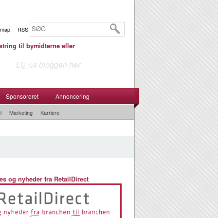
emap
RSS
tring til bymidterne eller
Lï¿½s bloggen her
Sponsoreret
|
Annoncering
l
Marketing
Karriere
es og nyheder fra RetailDirect