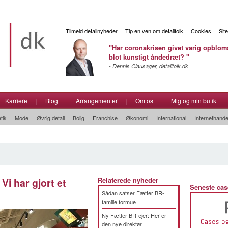
Tilmeld detailnyheder
Tip en ven om detailfolk
Cookies
Sit
"Har coronakrisen givet varig opbloms
blot kunstigt åndedræt? "
- Dennis Clausager, detailfolk.dk
Karriere
|
Blog
|
Arrangementer
|
Om os
|
Mig og min butik
|
tik
Mode
Øvrig detail
Bolig
Franchise
Økonomi
International
Internethande
Vi har gjort et
Relaterede nyheder
Seneste cas
Sådan satser Fætter BR-
familie formue
Ny Fætter BR-ejer: Her er
den nye direktør