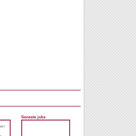
Seneste jobs
st i
r