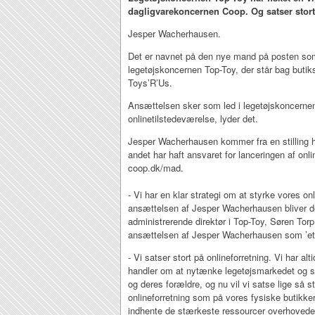
dagligvarekoncernen Coop. Og satser stort
Jesper Wacherhausen.
Det er navnet på den nye mand på posten s
legetøjskoncernen Top-Toy, der står bag but
Toys’R’Us.
Ansættelsen sker som led i legetøjskoncerne
onlinetilstedeværelse, lyder det.
Jesper Wacherhausen kommer fra en stilling 
andet har haft ansvaret for lanceringen af on
coop.dk/mad.
- Vi har en klar strategi om at styrke vores o
ansættelsen af Jesper Wacherhausen bliver de
administrerende direktør i Top-Toy, Søren To
ansættelsen af Jesper Wacherhausen som ’et
- Vi satser stort på onlineforretning. Vi har alt
handler om at nytænke legetøjsmarkedet og s
og deres forældre, og nu vil vi satse lige så 
onlineforretning som på vores fysiske butikker. 
indhente de stærkeste ressourcer overhovedet,