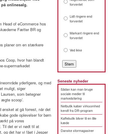
 på onlinesalg.
forventet
Lidt ringere end
forventet
om Head of eCommerce hos
ikskæderne Fætter BR og
Markant ringere end
forventet
ns planer om en stærkere
Ved ikke
hos Coop, hvor han blandt
line-supermarkedet
Seneste nyheder
nlineområde yderligere, og med
t muligt, siger
Sådan kan man bruge
rp Laursen, som betegner
sociale medier til
markedsføring
 ægte scoop’.
Netbutik køber virksomhed
id ønsket at gå forrest, når det
kendt fra DR-program
kabe gode oplevelser for børn
Kaffebutik bliver til en lille
stærkt på vores
kæde
Til det er vi nødt til at
Danske stormagasiner
 og det har vi fået i Jesper