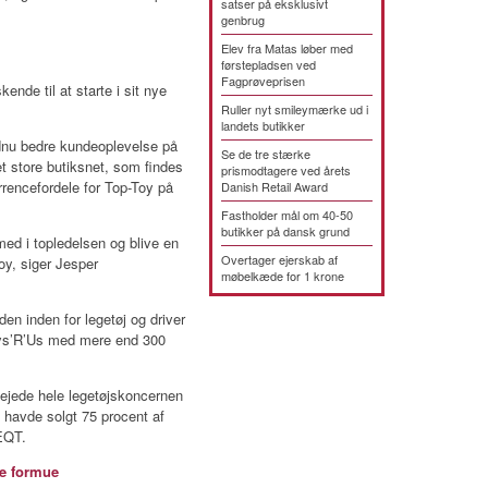
satser på eksklusivt
genbrug
Elev fra Matas løber med
førstepladsen ved
Fagprøveprisen
nde til at starte i sit nye
Ruller nyt smileymærke ud i
landets butikker
ndnu bedre kundeoplevelse på
Se de tre stærke
t store butiksnet, som findes
prismodtagere ved årets
rrencefordele for Top-Toy på
Danish Retail Award
Fastholder mål om 40-50
butikker på dansk grund
ed i topledelsen og blive en
Overtager ejerskab af
oy, siger Jesper
møbelkæde for 1 krone
en inden for legetøj og driver
ys’R’Us med mere end 300
r ejede hele legetøjskoncernen
 havde solgt 75 procent af
 EQT.
e formue