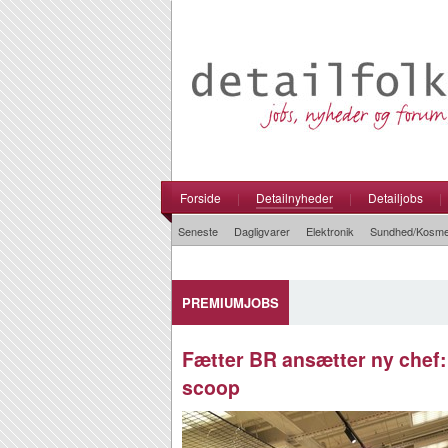
Forside
|
Detailnyheder
|
Detailjobs
|
Seneste
Dagligvarer
Elektronik
Sundhed/Kosme
PREMIUMJOBS
Fætter BR ansætter ny chef: 
scoop