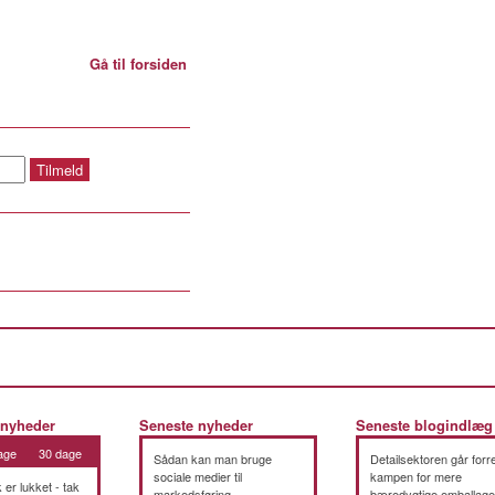
Gå til forsiden
 nyheder
Seneste nyheder
Seneste blogindlæg
age
30 dage
Sådan kan man bruge
Detailsektoren går forre
sociale medier til
kampen for mere
k er lukket - tak
markedsføring
bæredygtige emballage