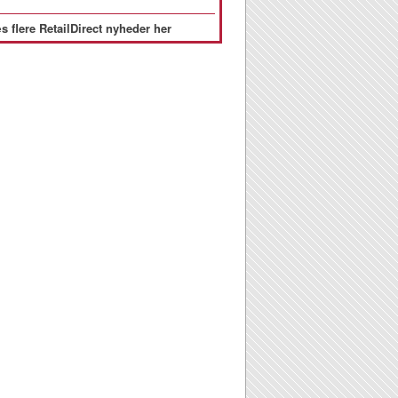
s flere RetailDirect nyheder her