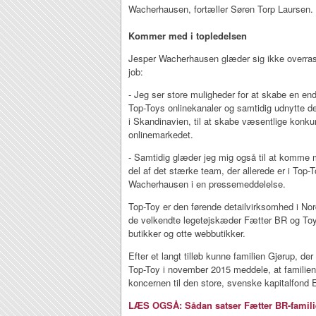
Wacherhausen, fortæller Søren Torp Laursen.
Kommer med i topledelsen
Jesper Wacherhausen glæder sig ikke overraske
job:
- Jeg ser store muligheder for at skabe en e
Top-Toys onlinekanaler og samtidig udnytte de
i Skandinavien, til at skabe væsentlige konku
onlinemarkedet.
- Samtidig glæder jeg mig også til at komme m
del af det stærke team, der allerede er i Top-T
Wacherhausen i en pressemeddelelse.
Top-Toy er den førende detailvirksomhed i Nord
de velkendte legetøjskæder Fætter BR og To
butikker og otte webbutikker.
Efter et langt tilløb kunne familien Gjørup, de
Top-Toy i november 2015 meddele, at familien
koncernen til den store, svenske kapitalfond
LÆS OGSÅ: Sådan satser Fætter BR-famili