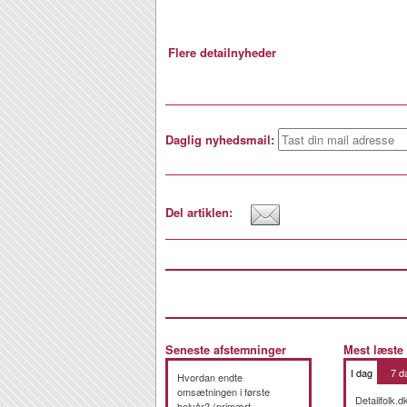
Flere detailnyheder
Daglig nyhedsmail:
Del artiklen:
Seneste afstemninger
Mest læste
I dag
7 d
Hvordan endte
omsætningen i første
Detailfolk.d
halvår? (primært