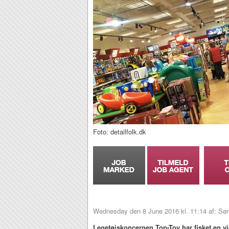
Foto: detailfolk.dk
Wednesday den 8 June 2016 kl. 11:14 af: Sø
Legetøjskoncernen Top-Toy har fisket en v