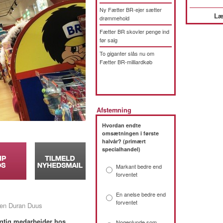
Ny Fætter BR-ejer sætter
Læ
drømmehold
Fætter BR skovler penge ind
før salg
To giganter slås nu om
Fætter BR-milliardkøb
Afstemning
Hvordan endte
omsætningen i første
halvår? (primært
specialhandel)
Markant bedre end
forventet
En anelse bedre end
forventet
ren Duran Duus
igtig medarbejder hos
Nogenlunde som