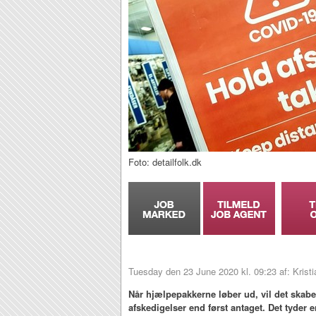
Foto: detailfolk.dk
Tuesday den 23 June 2020 kl. 09:23 af: Krist
Når hjælpepakkerne løber ud, vil det skab
afskedigelser end først antaget. Det tyder 