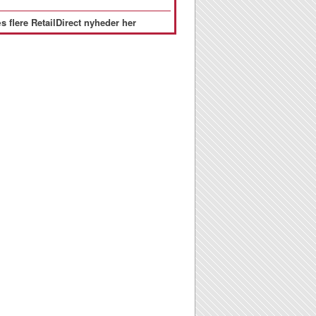
s flere RetailDirect nyheder her