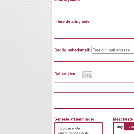
Flere detailnyheder
Daglig nyhedsmail:
Del artiklen:
Seneste afstemninger
Mest læste
I dag
7 d
Hvordan endte
omsætningen i første