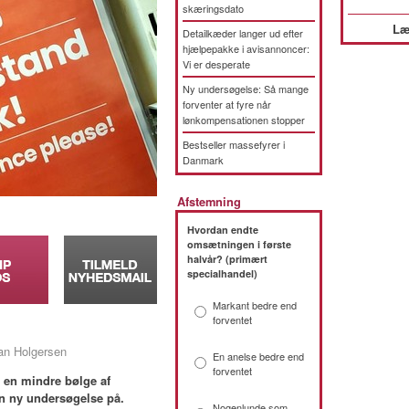
skæringsdato
Læ
Detailkæder langer ud efter
hjælpepakke i avisannoncer:
Vi er desperate
Ny undersøgelse: Så mange
forventer at fyre når
lønkompensationen stopper
Bestseller massefyrer i
Danmark
Afstemning
Hvordan endte
omsætningen i første
halvår? (primært
specialhandel)
Markant bedre end
forventet
ian Holgersen
En anelse bedre end
forventet
e en mindre bølge af
en ny undersøgelse på.
Nogenlunde som