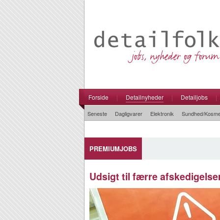
Forside
|
Detailnyheder
|
Detailjobs
|
Seneste
Dagligvarer
Elektronik
Sundhed/Kosme
PREMIUMJOBS
Udsigt til færre afskedigelse