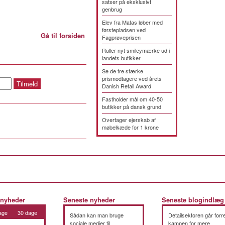
satser på eksklusivt
genbrug
Elev fra Matas løber med
førstepladsen ved
Gå til forsiden
Fagprøveprisen
Ruller nyt smileymærke ud i
landets butikker
Se de tre stærke
prismodtagere ved årets
Danish Retail Award
Fastholder mål om 40-50
butikker på dansk grund
Overtager ejerskab af
møbelkæde for 1 krone
 nyheder
Seneste nyheder
Seneste blogindlæg
age
30 dage
Sådan kan man bruge
Detailsektoren går forre
sociale medier til
kampen for mere