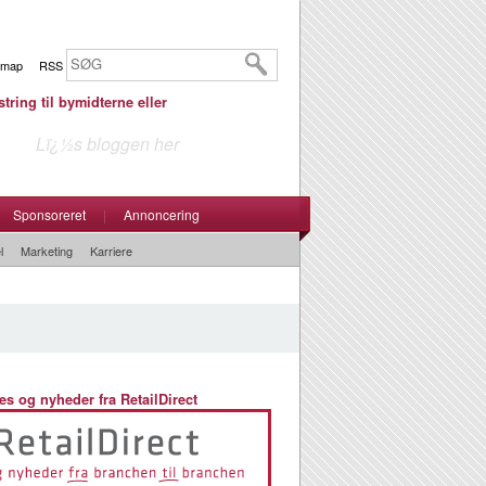
emap
RSS
tring til bymidterne eller
Lï¿½s bloggen her
Sponsoreret
|
Annoncering
l
Marketing
Karriere
es og nyheder fra RetailDirect