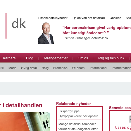
Tilmeld detailnyheder
Tip en ven om detailfolk
Cookies
Sit
"Har coronakrisen givet varig opbloms
blot kunstigt åndedræt? "
- Dennis Clausager, detailfolk.dk
Karriere
|
Blog
|
Arrangementer
|
Om os
|
Mig og min butik
|
tik
Mode
Øvrig detail
Bolig
Franchise
Økonomi
International
Internethande
r i detailhandlen
Relaterede nyheder
Seneste cas
Ekspertgruppe:
Hjælpepakkerne bør ophøre
Mange detailvirksomheder
forudser afskedigelser efter