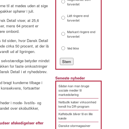
forventet
erne til at mødes uden at sige
pakker ophører i juli.
Lidt ringere end
k Detail viser, at 25,6
forventet
er, mens 64 procent er
dere ombord.
Markant ringere end
forventet
 tid siden, hvor Dansk Detail
e cirka 50 procent, at der lå
Ved ikke
vandt ud af ligningen.
or selvstændige betyder mindst
akken for faste omkostninger
ansk Detail i et nyhedsbrev.
Seneste nyheder
d bragt kunderne tilbage i
Sådan kan man bruge
 konsekvens, fortsætter
sociale medier til
markedsføring
Netbutik køber virksomhed
eder i mode- livstils- og
kendt fra DR-program
andet over skobutikker,
Kaffebutik bliver til en lille
kæde
ser afskedigelser efter
Danske stormagasiner