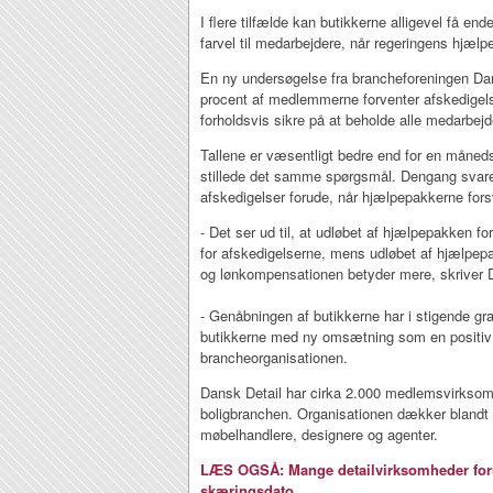
I flere tilfælde kan butikkerne alligevel få end
farvel til medarbejdere, når regeringens hjælpe
En ny undersøgelse fra brancheforeningen Dans
procent af medlemmerne forventer afskedigels
forholdsvis sikre på at beholde alle medarbej
Tallene er væsentligt bedre end for en måneds
stillede det samme spørgsmål. Dengang svared
afskedigelser forude, når hjælpepakkerne fors
- Det ser ud til, at udløbet af hjælpepakken f
for afskedigelserne, mens udløbet af hjælpep
og lønkompensationen betyder mere, skriver D
- Genåbningen af butikkerne har i stigende gra
butikkerne med ny omsætning som en positiv
brancheorganisationen.
Dansk Detail har cirka 2.000 medlemsvirksomh
boligbranchen. Organisationen dækker blandt 
møbelhandlere, designere og agenter.
LÆS OGSÅ: Mange detailvirksomheder forud
skæringsdato