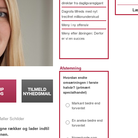
direktør fra dagligvaregigant
Læ
Dagrofa tilfreds med nyt
trecifret millionunderskud
Meny i ny offensiv
Meny efter åbningen: Derfor
er vi en succes
Afstemning
Hvordan endte
omsætningen i første
halvår? (primært
specialhandel)
Markant bedre end
forventet
øller Schilder
En anelse bedre end
forventet
gne rækker og lader indtil
rnen.
Nogenlunde som