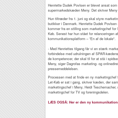
Henriette Dudek Povlsen er blevet ansat som
supermarkedskæden Meny. Det skriver Meny 
Hun tiltræder fra 1. juni og skal styre market
butikker i Danmark. Henriette Dudek Povlsen e
kommer fra en stilling som marketingchef for
Køb. Senest har hun stået for relanceringen
kommunikationsplatform – ”En af de lokale".
- Med Henriettes tilgang får vi en stærk market
forbindelse med udrulningen af SPAR-kædens 
de kompetencer, der skal til for at stå i spids
Meny, siger Dagrofas marketing- og onlinedirekt
pressemeddelelsen.
Processen med at finde en ny marketingchef
Let-Køb er sat i gang, skriver kæden, der samti
marketingschef i Meny, Heidi Teschemacher, 
marketingchef for TV og foreningsdelen.
LÆS OGSÅ: Her er den ny kommunikationsd