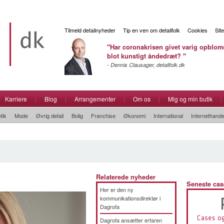
Tilmeld detailnyheder
Tip en ven om detailfolk
Cookies
Sit
"Har coronakrisen givet varig opbloms
blot kunstigt åndedræt? "
- Dennis Clausager, detailfolk.dk
Karriere
|
Blog
|
Arrangementer
|
Om os
|
Mig og min butik
|
tik
Mode
Øvrig detail
Bolig
Franchise
Økonomi
International
Internethande
Relaterede nyheder
Seneste cas
Her er den ny
kommunikationsdirektør i
Dagrofa
Dagrofa ansætter erfaren