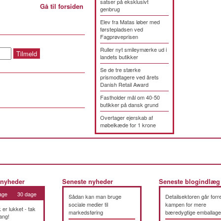
satser på eksklusivt
Gå til forsiden
genbrug
Elev fra Matas løber med
førstepladsen ved
Fagprøveprisen
Ruller nyt smileymærke ud i
landets butikker
Se de tre stærke
prismodtagere ved årets
Danish Retail Award
Fastholder mål om 40-50
butikker på dansk grund
Overtager ejerskab af
møbelkæde for 1 krone
 nyheder
Seneste nyheder
Seneste blogindlæg
age
30 dage
Sådan kan man bruge
Detailsektoren går forre
sociale medier til
kampen for mere
k er lukket - tak
markedsføring
bæredygtige emballage
ang!