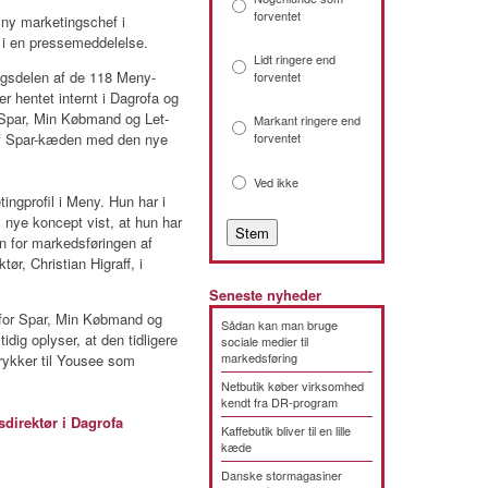
forventet
 ny marketingschef i
i en pressemeddelelse.
Lidt ringere end
ingsdelen af de 118 Meny-
forventet
r hentet internt i Dagrofa og
 Spar, Min Købmand og Let-
Markant ringere end
 af Spar-kæden med den nye
forventet
Ved ikke
ingprofil i Meny. Hun har i
nye koncept vist, at hun har
en for markedsføringen af
ør, Christian Higraff, i
Seneste nyheder
 for Spar, Min Købmand og
Sådan kan man bruge
dig oplyser, at den tidligere
sociale medier til
markedsføring
rykker til Yousee som
Netbutik køber virksomhed
kendt fra DR-program
irektør i Dagrofa
Kaffebutik bliver til en lille
kæde
Danske stormagasiner