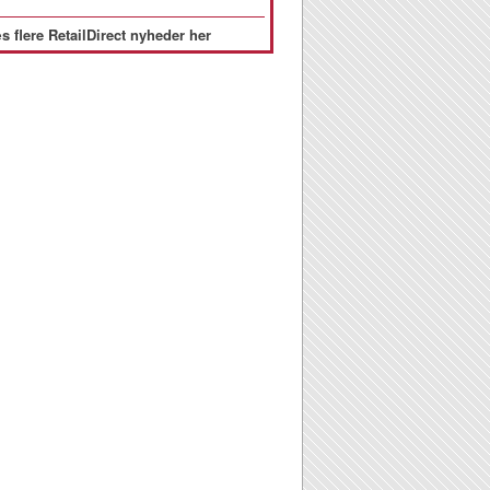
s flere RetailDirect nyheder her