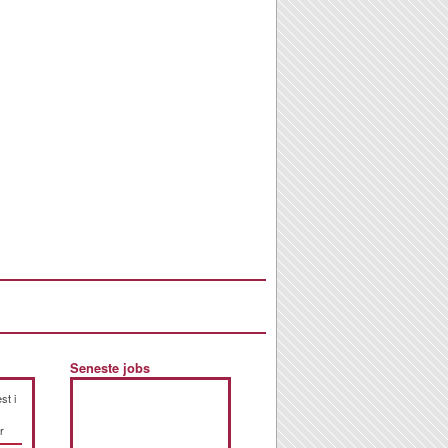
Seneste jobs
st i
r