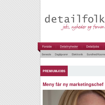
Forside
|
Detailnyheder
|
Detailjobs
|
Seneste
Dagligvarer
Elektronik
Sundhed/Kosme
PREMIUMJOBS
Meny får ny marketingschef