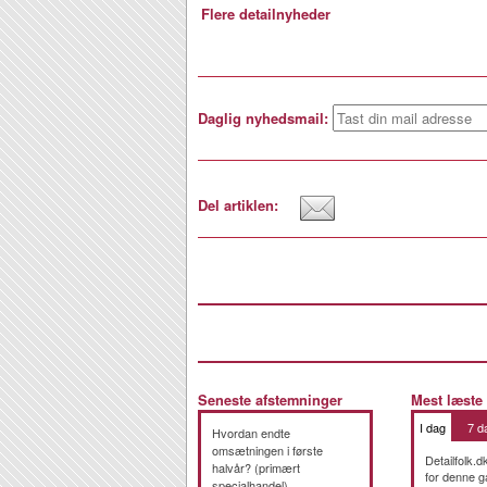
Flere detailnyheder
Daglig nyhedsmail:
Del artiklen:
Seneste afstemninger
Mest læste
I dag
7 d
Hvordan endte
omsætningen i første
Detailfolk.d
halvår? (primært
for denne g
specialhandel)