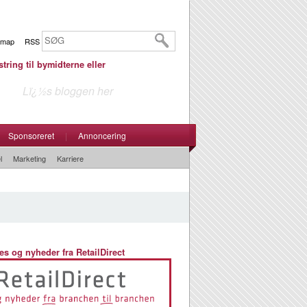
emap
RSS
tring til bymidterne eller
Lï¿½s bloggen her
Sponsoreret
|
Annoncering
l
Marketing
Karriere
es og nyheder fra RetailDirect