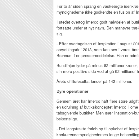
For to år siden sprang en vaskeægte isenk
myndighederne ikke godkendte en fusion af Im
I stedet overtog Imerco godt halvdelen af buti
fortsatte under et nyt navn. Den manøvre træk
sig.
- Efter overtagelsen af Inspiration i august 201
oprydningsår i 2018, som kan ses i vores årsr
Brønnum i en pressemeddelelse. Han er admini
Bundlinjen lyder på minus 82 millioner kroner, 
sin mere positive side ved at gå 92 millioner fre
Årets driftsresultat lander på 142 millioner.
Dyre operationer
Gennem året har Imerco haft flere store udgift
en udrulning af butikskonceptet Imerco Home o
tabsgivende butikker. Men især Inspiration-bu
bekostelige.
- Det langstrakte forløb op til opkøbet af Inspi
konkurrencemyndighedernes lange behandlingsti