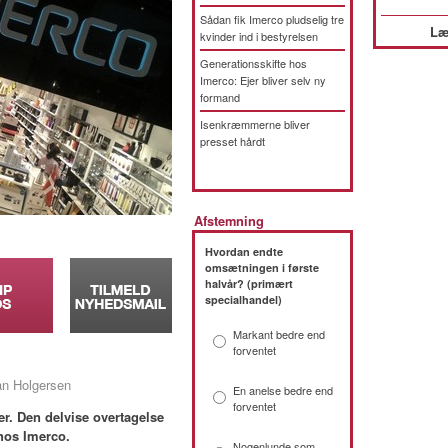
Sådan fik Imerco pludselig tre
Læ
kvinder ind i bestyrelsen
Generationsskifte hos
Imerco: Ejer bliver selv ny
formand
Isenkræmmerne bliver
presset hårdt
Afstemning
Hvordan endte
omsætningen i første
halvår? (primært
specialhandel)
Markant bedre end
forventet
ian Holgersen
En anelse bedre end
forventet
er. Den delvise overtagelse
 hos Imerco.
Nogenlunde som