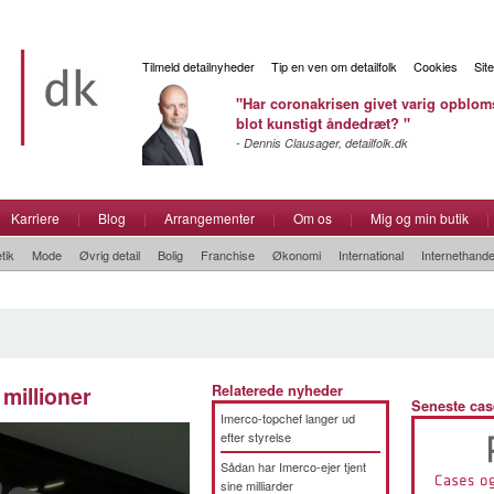
Tilmeld detailnyheder
Tip en ven om detailfolk
Cookies
Sit
"Har coronakrisen givet varig opbloms
blot kunstigt åndedræt? "
- Dennis Clausager, detailfolk.dk
Karriere
|
Blog
|
Arrangementer
|
Om os
|
Mig og min butik
|
tik
Mode
Øvrig detail
Bolig
Franchise
Økonomi
International
Internethande
millioner
Relaterede nyheder
Seneste cas
Imerco-topchef langer ud
efter styrelse
Sådan har Imerco-ejer tjent
sine milliarder