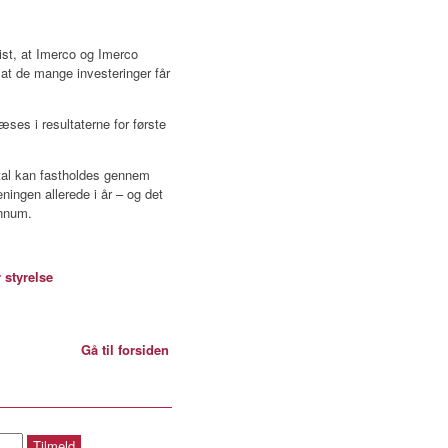
ist, at Imerco og Imerco
at de mange investeringer får
ses i resultaterne for første
tal kan fastholdes gennem
eningen allerede i år – og det
ønnum.
 styrelse
Gå til forsiden