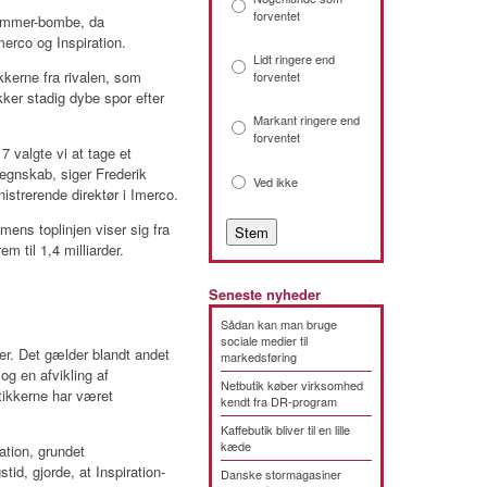
forventet
ræmmer-bombe, da
erco og Inspiration.
Lidt ringere end
kkerne fra rivalen, som
forventet
ker stadig dybe spor efter
Markant ringere end
forventet
7 valgte vi at tage et
egnskab, siger Frederik
Ved ikke
strerende direktør i Imerco.
mens toplinjen viser sig fra
m til 1,4 milliarder.
Seneste nyheder
Sådan kan man bruge
sociale medier til
er. Det gælder blandt andet
markedsføring
g en afvikling af
Netbutik køber virksomhed
tikkerne har været
kendt fra DR-program
Kaffebutik bliver til en lille
kæde
ration, grundet
d, gjorde, at Inspiration-
Danske stormagasiner