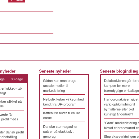
 nyheder
Seneste nyheder
Seneste blogindlæg
age
30 dage
Sådan kan man bruge
Detailsektoren går forre
sociale medier til
kampen for mere
k er lukket - tak
markedsføring
bæredygtige emballage
ang!
Netbutik køber virksomhed
Har coronakrisen givet
kker stikket på
kendt fra DR-program
varig opblomstring til
æde
bymidterne eller blot
Kaffebutik bliver til en lille
kunstigt åndedræt?
kæde får
kæde
 profil med i
”Grøn” markedsføring 
Danske stormagasiner
blevet et brandvarmt 
satser på eksklusivt
ter dansk profil
genbrug
Stop skævvridningen o
t chefstilling