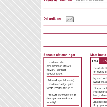
Del artiklen:
Seneste afstemninger
Mest læste
I dag
7 d
Hvordan endte
omsætningen i første
Detailfolk.d
halvår? (primært
for denne g
specialhandel)
Ny ejer træ
(Primært specialhandel)
kendt tøjk
Hvordan er salget gået i
første kvartal af 2023?
Ekspansiv 
international
(Primært arbejdsgiver) Er
bestyrelsen
den nye overenskomst
Zalando hen
fonuftig?
til nyoprette