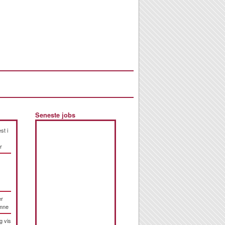
Seneste jobs
st i
r
er
emne
g vis