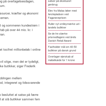
ing på overtagelsesdagen,
satser på eksklusivt
genbrug
num.
Elev fra Matas løber med
ssourcer, kræfter og økonomi
førstepladsen ved
ncernen.
Fagprøveprisen
Ruller nyt smileymærke ud i
et og sommeren kundestrøm i
landets butikker
 tab på over 44 mio. kr. i
Se de tre stærke
han.
prismodtagere ved årets
Danish Retail Award
Fastholder mål om 40-50
tocifret millionbeløb i online
butikker på dansk grund
Overtager ejerskab af
møbelkæde for 1 krone
 vil stige, men det er tydeligt,
ke butikker, siger Frederik
 koblingen mellem
d, integreret og tidssvarende
o besluttet at satse på færre
ed at slå butikker sammen fem