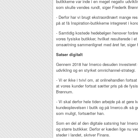
butikkerne var inde i en meget negativ udvikl
som skulle vendes rundt, siger Frederik Brøn
- Derfor har vi brugt ekstraordinært mange re
på at få Inspiration-butikkerne integreret i ko
- Samtidig kostede hedebølgen henover forår
vores fysiske butikker, hvilket resulterede i et
omsætning sammenlignet med året før, siger 
Satser digitalt
Gennem 2018 har Imerco desuden investeret et 
udvikling og en styrket omnichannel-strategi.
- Vi er ikke i tvivl om, at onlinehandlen fortsat
at vores kunder fortsat sætter pris på de fysis
Brønnum.
- Vi skal derfor hele tiden arbejde på at gøre
kundeoplevelsen i butik og på Imerco.dk så go
som muligt, fortsætter han.
Som en del af den digitale satsning har Imerc
og større butikker. Derfor er kæden lige nu v
steder i landet, skriver Finans.