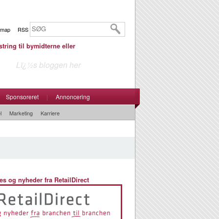
emap
RSS
tring til bymidterne eller
Lï¿½s bloggen her
Sponsoreret
|
Annoncering
l
Marketing
Karriere
es og nyheder fra RetailDirect