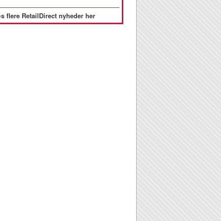
s flere RetailDirect nyheder her