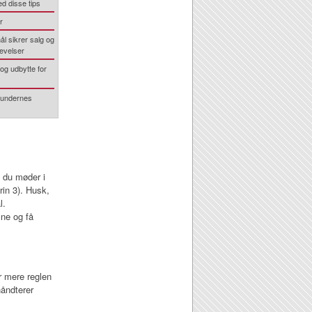
d disse tips
r
l sikrer salg og
evelser
og udbytte for
kundernes
 du møder i
rin 3). Husk,
l.
ne og få
r mere reglen
håndterer