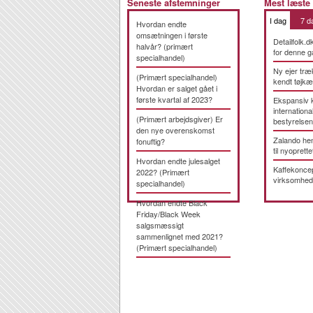
Seneste afstemninger
Mest læste
I dag
7 d
Hvordan endte
omsætningen i første
Detailfolk.d
halvår? (primært
for denne g
specialhandel)
Ny ejer træ
(Primært specialhandel)
kendt tøjk
Hvordan er salget gået i
første kvartal af 2023?
Ekspansiv 
international
(Primært arbejdsgiver) Er
bestyrelsen
den nye overenskomst
Zalando hen
fonuftig?
til nyoprette
Hvordan endte julesalget
Kaffekonce
2022? (Primært
virksomhed
specialhandel)
Hvordan endte Black
Friday/Black Week
salgsmæssigt
sammenlignet med 2021?
(Primært specialhandel)