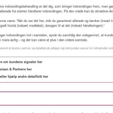
ive indvendingsbehandling er det dig, som bringer indvendingen frem, men gø
allerede fra starten håndterer indvendingen. På den måde kan du afvæbne di
nne være: ”Når du ser det her, står du garanteret allerede og tænker (insæt i
godt forstå (indsæt medløbet), årsagen til at det (indsæt håndteringen).”
inger indvendingen ind i samtalen, opnår du samtidig den sidegevinst, at kun
m mere ærlig – og det kan være et plus i den videre samtale.
everet af ekstern partner, og detailfolk.dk påtager sig intet juridisk ansvar for indhold eller ord
e om kundens signaler her
oisen & Partners her
eller hjælp andre detailfolk her
: