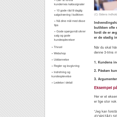
kundernes købssignaler
»
10 gode råd til daglig
(C) Sidens indhold 
salgstræning i butikken
»
Nå dine mål med disse
Indvendingshå
tips
butikken ofte
»
Gode spørgsmål sikrer
fordi de er æg
salg og gode
er de stadig i
kundeoplevelser
»
Trivsel
Når du skal hån
denne 3-trins 
»
Webshop
»
Uddannelse
1. Kundens in
»
Regler og lovgivning
2. Påskøn ku
»
Indretning og
kundeoplevelse
3. Argumente
»
Ledelse i detail
Eksempel på
Her er et ekse
er lige stor no
”Jeg kan forstå 
(FORSTÅELSE). 