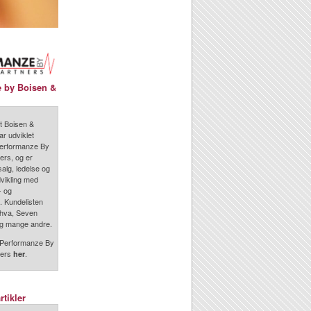
 by Boisen &
t Boisen &
ar udviklet
erformanze By
ers, og er
salg, ledelse og
vikling med
- og
. Kundelisten
Sahva, Seven
og mange andre.
Performanze By
ners
.
her
rtikler