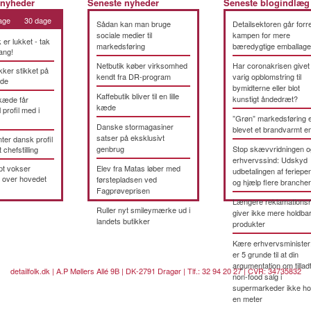
 nyheder
Seneste nyheder
Seneste blogindlæg
age
30 dage
Sådan kan man bruge
Detailsektoren går forre
sociale medier til
kampen for mere
k er lukket - tak
markedsføring
bæredygtige emballage
ang!
Netbutik køber virksomhed
Har coronakrisen givet
kker stikket på
kendt fra DR-program
varig opblomstring til
æde
bymidterne eller blot
Kaffebutik bliver til en lille
kunstigt åndedræt?
kæde får
kæde
 profil med i
”Grøn” markedsføring 
Danske stormagasiner
blevet et brandvarmt 
satser på eksklusivt
ter dansk profil
genbrug
Stop skævvridningen o
t chefstilling
erhvervssind: Udskyd
pt vokser
Elev fra Matas løber med
udbetalingen af feriepe
 over hovedet
førstepladsen ved
og hjælp flere brancher
Fagprøveprisen
Længere reklamationsr
Ruller nyt smileymærke ud i
giver ikke mere holdba
landets butikker
produkter
Kære erhvervsminister
er 5 grunde til at din
argumentation om tillad
detailfolk.dk | A.P Møllers Allé 9B | DK-2791 Dragør | Tlf.: 32 94 20 27 | CVR: 34735832
non-food salg i
supermarkeder ikke ho
en meter