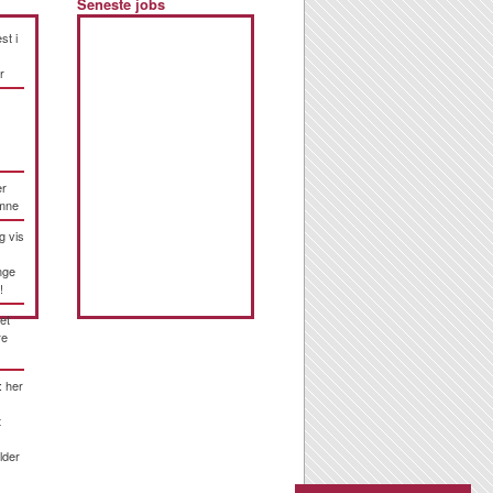
Seneste jobs
st i
r
er
emne
g vis
nge
!
et
re
: her
t
lder