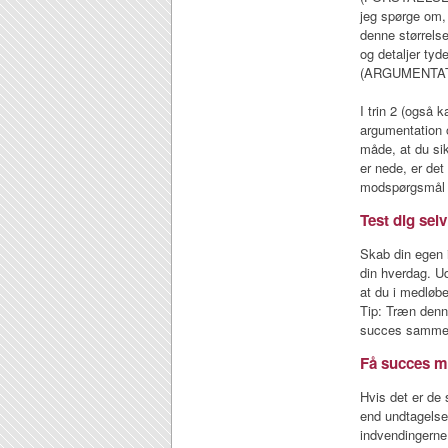
jeg spørge o
denne størrelse
og detaljer tyde
(ARGUMENTA
I trin 2 (også
argumentation 
måde, at du si
er nede, er de
modspørgsmål e
Test dig se
Skab din egen 
din hverdag. Ud
at du i medløb
Tip: Træn denn
succes samme
Få succes m
Hvis det er de
end undtagelse
indvendingerne 