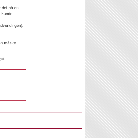
r det på en
n kunde.
ndvendingen).
den måske
lyd.