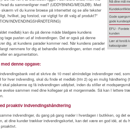
Nå dine mål me
m, hvad du sammenligner med? (UDDYBNING/MEDLØB). Med
Kundekonflikte
 skærm vil du kunne browse på internettet og se alle tekster
ligt, hvilket, jeg forstod, var vigtigt for dit valg af produkt?”
Gode spørgsmå
TION/INDVENDINGSHÅNDTERING)
gode kundeopl
EFU - Fordele 
 kaldet medløb) kan du på denne måde blødgøre kundens
kunden
og tage pusten ud af indvendingen. Det er også på denne
Lær at forstå 
krer dig, at kundens parader kommer ned. Når kundens parader
købssignaler
t langt nemmere for dig at behandle indvendingen, enten med et
ller en argumentation.
lv med denne opgave:
indvendingsbank ved at skrive de 10 mest almindelige indvendinger ned, som
 for hver indvending, skal du finde et medløb (trin 2) og en mulig håndtering (t
et skal påskønne og få indvendingen uddybet, inden du stiller et modspørgsmå
e øvelse sammen med dine kollegaer på et morgenmøde. Så kan I lettere træ
n.
ed proaktiv indvendingshåndtering
 samme indvendinger, du gang på gang møder i hverdagen i butikken, og det e
n, at dine kunder trækker indvendingskortet, kan det være en god idé, at du 
proaktivt.