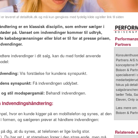
er leveret af detailfolk.dk og må kun gengives med tydelig kilde og/eller link til siden
ndtering er en klassisk disciplin, som enhver sælger i
 støder på. Uanset om indvendinger kommer til udtryk,
te købsbegrænsninger eller blot er til for at presse prisen,
Performanze
ndvendinger.
Partners
Konsulenthuse
dtere indvendinger i dit salg, kan du med fordel anvende
Partners A/S h
model:
koncepterne P
Boisen & Partn
dvending:
Vis forståelse for kundens synspunkt.
specialiseret i 
medarbejderud
ndens synspunkt:
Få indvendingen uddybet.
fokus på detail
salgsbranchen
r og stil modspørgsmål:
Behandl indvendingen.
tæller Telia, 
Eleven, Only 
 indvendingshåndtering:
Læs mere om 
Boisen & Part
mpel, hvor en kunde kigger på en mobiltelefon og synes, at den
k i formen, og sælgeren prøver at håndtere indvendingen:
på dig, at du synes, at telefonen er lige lovlig stor.
Relaterede a
Du har ret i, at størrelsen ligger i den store ende, men må