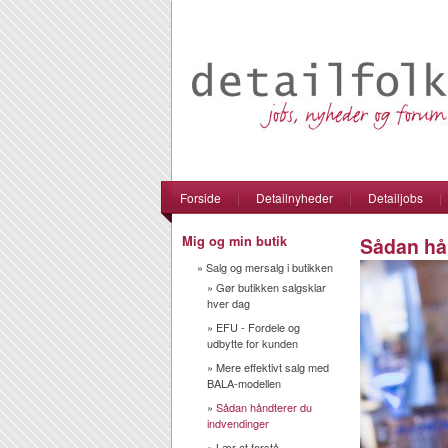
Forside
|
Detailnyheder
|
Detailjobs
|
Mig og min butik
Sådan hån
»
Salg og mersalg i butikken
»
Gør butikken salgsklar
hver dag
»
EFU - Fordele og
udbytte for kunden
»
Mere effektivt salg med
BALA-modellen
»
Sådan håndterer du
indvendinger
»
Lær at forstå