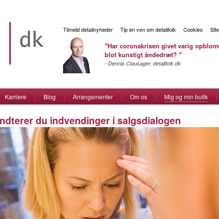
Tilmeld detailnyheder
Tip en ven om detailfolk
Cookies
Sit
"Har coronakrisen givet varig opbloms
blot kunstigt åndedræt? "
- Dennis Clausager, detailfolk.dk
Karriere
|
Blog
|
Arrangementer
|
Om os
|
Mig og min butik
|
dterer du indvendinger i salgsdialogen