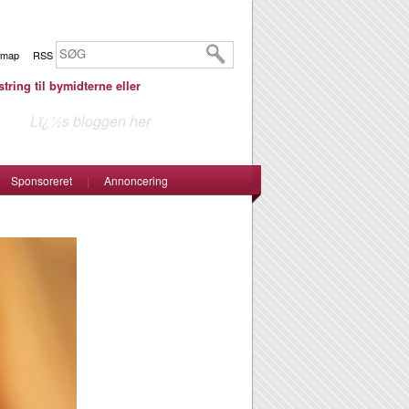
emap
RSS
tring til bymidterne eller
Lï¿½s bloggen her
Sponsoreret
|
Annoncering