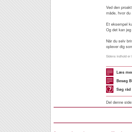
Ved den proakt
måde, hvor du 
Et eksempel ku
Og det kan jeg 
Når du selv br
oplever dig so
Sidens indhold er l
Læs mer
Besøg B
Søg råd 
Del denne side