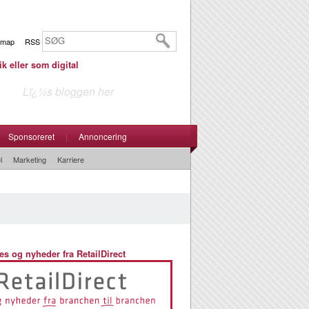
emap
RSS
ik eller som digital
Lï¿½s bloggen her
Sponsoreret
|
Annoncering
l
Marketing
Karriere
es og nyheder fra RetailDirect