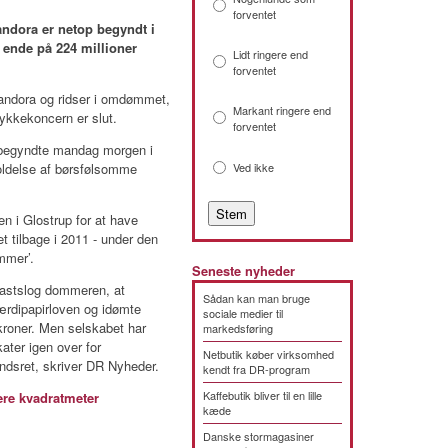
forventet
ndora er netop begyndt i
 ende på 224 millioner
Lidt ringere end
forventet
andora og ridser i omdømmet,
Markant ringere end
ykkekoncern er slut.
forventet
begyndte mandag morgen i
holdelse af børsfølsomme
Ved ikke
en i Glostrup for at have
t tilbage i 2011 - under den
mmer’.
Seneste nyheder
fastslog dommeren, at
Sådan kan man bruge
ærdipapirloven og idømte
sociale medier til
kroner. Men selskabet har
markedsføring
ter igen over for
Netbutik køber virksomhed
dsret, skriver DR Nyheder.
kendt fra DR-program
Kaffebutik bliver til en lille
re kvadratmeter
kæde
Danske stormagasiner