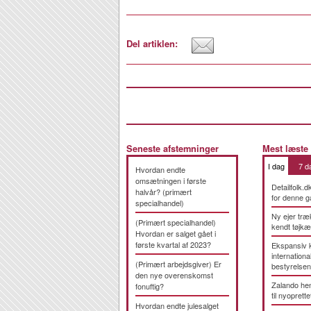
Del artiklen:
Seneste afstemninger
Mest læste
I dag
7 d
Hvordan endte
omsætningen i første
Detailfolk.d
halvår? (primært
for denne g
specialhandel)
Ny ejer træ
(Primært specialhandel)
kendt tøjk
Hvordan er salget gået i
første kvartal af 2023?
Ekspansiv 
international
(Primært arbejdsgiver) Er
bestyrelsen
den nye overenskomst
Zalando hen
fonuftig?
til nyoprette
Hvordan endte julesalget