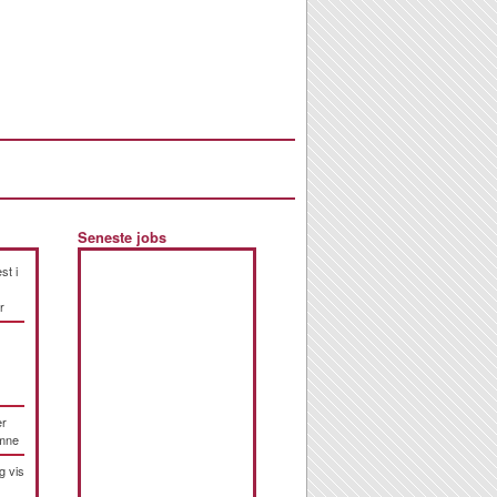
Seneste jobs
st i
r
er
emne
g vis