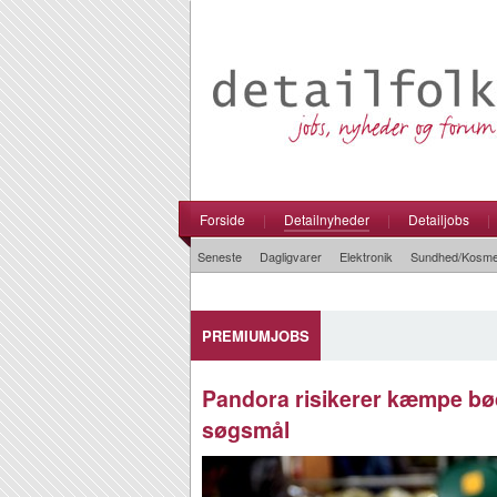
Forside
|
Detailnyheder
|
Detailjobs
|
Seneste
Dagligvarer
Elektronik
Sundhed/Kosme
PREMIUMJOBS
Pandora risikerer kæmpe bø
søgsmål