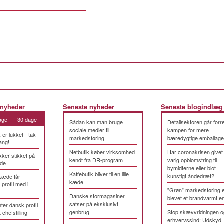
 nyheder
Seneste nyheder
Seneste blogindlæg
age
30 dage
Sådan kan man bruge
Detailsektoren går forre
sociale medier til
kampen for mere
k er lukket - tak
markedsføring
bæredygtige emballage
ang!
Netbutik køber virksomhed
Har coronakrisen givet
kker stikket på
kendt fra DR-program
varig opblomstring til
æde
bymidterne eller blot
Kaffebutik bliver til en lille
kunstigt åndedræt?
kæde får
kæde
 profil med i
”Grøn” markedsføring 
Danske stormagasiner
blevet et brandvarmt 
satser på eksklusivt
ter dansk profil
genbrug
Stop skævvridningen o
t chefstilling
erhvervssind: Udskyd