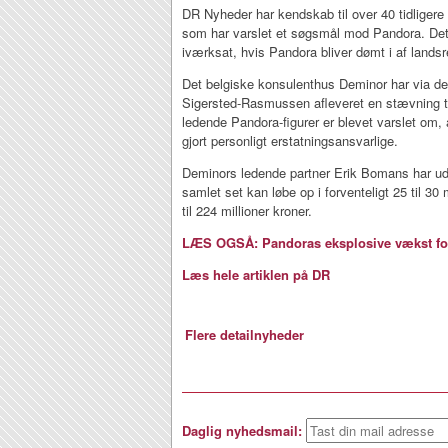
DR Nyheder har kendskab til over 40 tidliger
som har varslet et søgsmål mod Pandora. Det 
iværksat, hvis Pandora bliver dømt i af lands
Det belgiske konsulenthus Deminor har via d
Sigersted-Rasmussen afleveret en stævning ti
ledende Pandora-figurer er blevet varslet om, a
gjort personligt erstatningsansvarlige.
Deminors ledende partner Erik Bomans har ud
samlet set kan løbe op i forventeligt 25 til 30 
til 224 millioner kroner.
LÆS OGSÅ: Pandoras eksplosive vækst fo
Læs hele artiklen på DR
Flere detailnyheder
Daglig nyhedsmail: