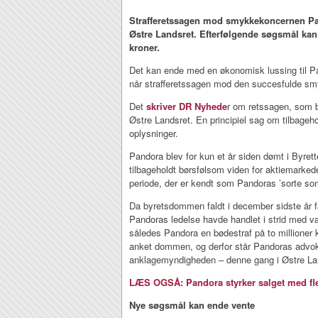
Strafferetssagen mod smykkekoncernen Pa
Østre Landsret. Efterfølgende søgsmål kan
kroner.
Det kan ende med en økonomisk lussing til P
når strafferetssagen mod den succesfulde sm
Det
skriver DR Nyhede
r om retssagen, som 
Østre Landsret. En principiel sag om tilbage
oplysninger.
Pandora blev for kun et år siden dømt i Byrett
tilbageholdt børsfølsom viden for aktiemarkede
periode, der er kendt som Pandoras ’sorte so
Da byretsdommen faldt i december sidste år 
Pandoras ledelse havde handlet i strid med v
således Pandora en bødestraf på to millioner 
anket dommen, og derfor står Pandoras advoka
anklagemyndigheden – denne gang i Østre Lan
LÆS OGSÅ: Pandora styrker salget med fle
Nye søgsmål kan ende vente