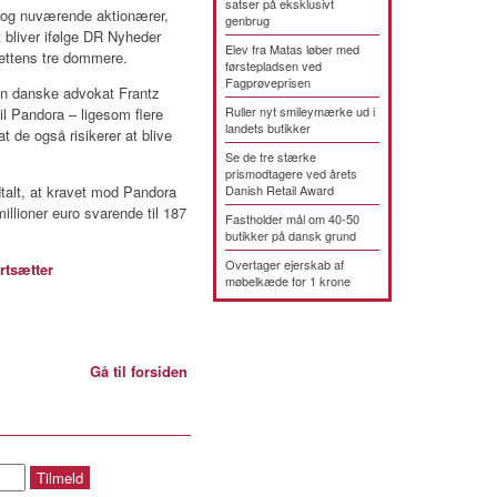
satser på eksklusivt
e og nuværende aktionærer,
genbrug
bliver ifølge DR Nyheder
Elev fra Matas løber med
rettens tre dommere.
førstepladsen ved
Fagprøveprisen
en danske advokat Frantz
Ruller nyt smileymærke ud i
l Pandora – ligesom flere
landets butikker
t de også risikerer at blive
Se de tre stærke
prismodtagere ved årets
talt, at kravet mod Pandora
Danish Retail Award
millioner euro svarende til 187
Fastholder mål om 40-50
butikker på dansk grund
Overtager ejerskab af
rtsætter
møbelkæde for 1 krone
Gå til forsiden