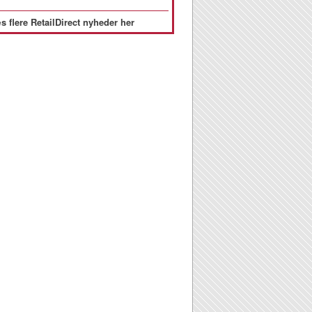
s flere RetailDirect nyheder her