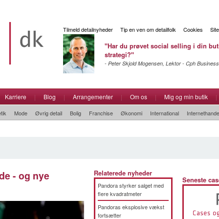
Tilmeld detailnyheder
Tip en ven om detailfolk
Cookies
Sit
"Har du prøvet social selling i din but
strategi?"
- Peter Skjold Mogensen, Lektor - Cph Business
Karriere
|
Blog
|
Arrangementer
|
Om os
|
Mig og min butik
|
tik
Mode
Øvrig detail
Bolig
Franchise
Økonomi
International
Internethande
de - og nye
Relaterede nyheder
Seneste cas
Pandora styrker salget med
flere kvadratmeter
Pandoras eksplosive vækst
fortsætter