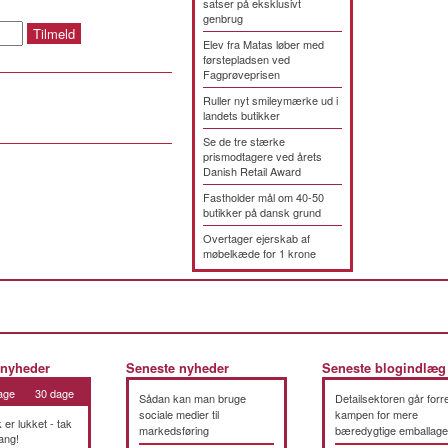
satser på eksklusivt
genbrug
Elev fra Matas løber med
førstepladsen ved
Fagprøveprisen
Ruller nyt smileymærke ud i
landets butikker
Se de tre stærke
prismodtagere ved årets
Danish Retail Award
Fastholder mål om 40-50
butikker på dansk grund
Overtager ejerskab af
møbelkæde for 1 krone
 nyheder
Seneste nyheder
Seneste blogindlæg
age
30 dage
Sådan kan man bruge
Detailsektoren går forre
sociale medier til
kampen for mere
k er lukket - tak
markedsføring
bæredygtige emballage
ang!