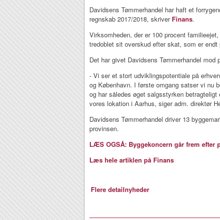
Davidsens Tømmerhandel har haft et forrygend
regnskab 2017/2018, skriver
Finans
.
Virksomheden, der er 100 procent familieejet, 
tredoblet sit overskud efter skat, som er endt 
Det har givet Davidsens Tømmerhandel mod p
- Vi ser et stort udviklingspotentiale på erh
og København. I første omgang satser vi nu 
og har således øget salgsstyrken betragteligt 
vores lokation i Aarhus, siger adm. direktør H
Davidsens Tømmerhandel driver 13 byggemarke
provinsen.
LÆS OGSÅ: Byggekoncern går frem efter p
Læs hele artiklen på Finans
Flere detailnyheder