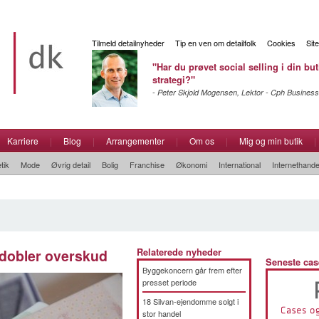
Tilmeld detailnyheder
Tip en ven om detailfolk
Cookies
Sit
"Har du prøvet social selling i din but
strategi?"
- Peter Skjold Mogensen, Lektor - Cph Business
Karriere
|
Blog
|
Arrangementer
|
Om os
|
Mig og min butik
|
tik
Mode
Øvrig detail
Bolig
Franchise
Økonomi
International
Internethande
edobler overskud
Relaterede nyheder
Seneste cas
Byggekoncern går frem efter
presset periode
18 Silvan-ejendomme solgt i
stor handel