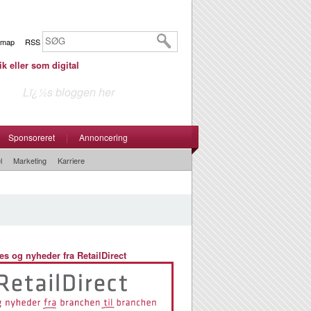
emap
RSS
ik eller som digital
Lï¿½s bloggen her
Sponsoreret
|
Annoncering
l
Marketing
Karriere
es og nyheder fra RetailDirect