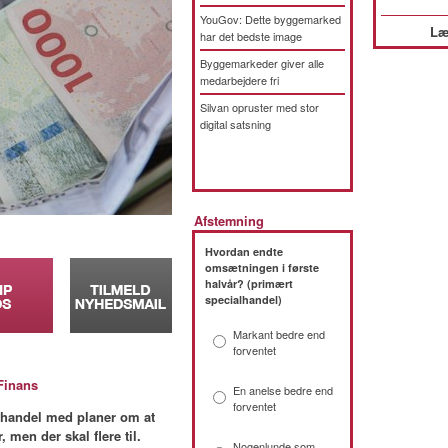
YouGov: Dette byggemarked
Læ
har det bedste image
Byggemarkeder giver alle
medarbejdere fri
Silvan opruster med stor
digital satsning
Afstemning
Hvordan endte
omsætningen i første
halvår? (primært
specialhandel)
Markant bedre end
forventet
Finans
En anelse bedre end
forventet
erhandel med planer om at
 men der skal flere til.
Nogenlunde som