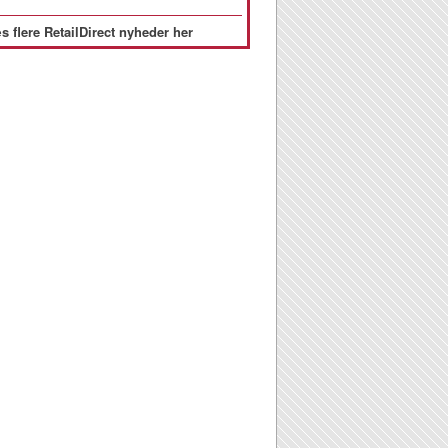
s flere RetailDirect nyheder her