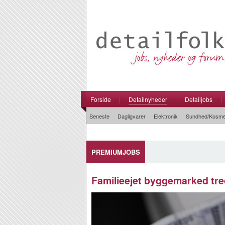
Forside
|
Detailnyheder
|
Detailjobs
|
Seneste
Dagligvarer
Elektronik
Sundhed/Kosme
PREMIUMJOBS
Familieejet byggemarked tr