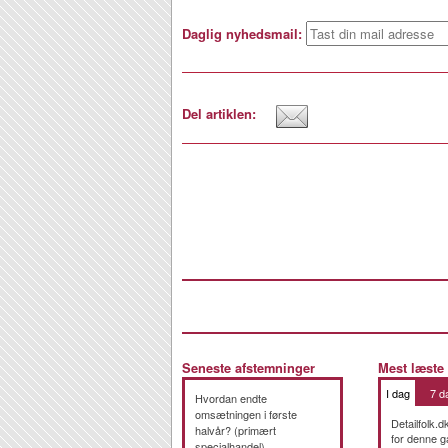
Daglig nyhedsmail:
Del artiklen:
Seneste afstemninger
Mest læste
I dag
7 d
Hvordan endte
omsætningen i første
Detailfolk.d
halvår? (primært
for denne g
specialhandel)