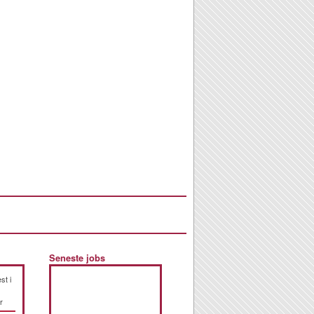
Seneste jobs
st i
r