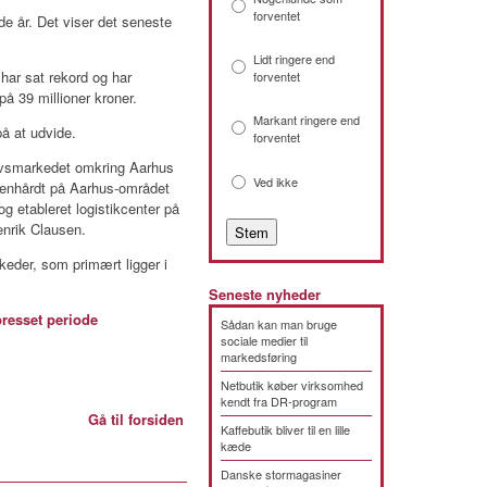
forventet
e år. Det viser det seneste
Lidt ringere end
har sat rekord og har
forventet
på 39 millioner kroner.
Markant ringere end
å at udvide.
forventet
vervsmarkedet omkring Aarhus
Ved ikke
benhårdt på Aarhus-området
og etableret logistikcenter på
enrik Clausen.
der, som primært ligger i
Seneste nyheder
resset periode
Sådan kan man bruge
sociale medier til
markedsføring
Netbutik køber virksomhed
kendt fra DR-program
Gå til forsiden
Kaffebutik bliver til en lille
kæde
Danske stormagasiner