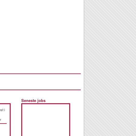
Seneste jobs
st i
r