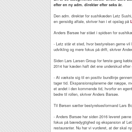
efter en ny adm. direktør efter seks år.
Den adm. direktør for sushikæden Letz Sushi,
en gensidig aftale, skriver han i et opslag på
Anders Barsøe har stået i spidsen for sushik
- Letz står et sted, hvor bestyrelsen gerne vi
udvikling og mere fokus på drift, skriver Ander
Siden Lars Larsen Group for første gang købte 
2014 har kæden haft det ene underskud efter 
- At vækste sig til en positiv bundlinje genne
tager tid. Ekspansionsplanerne dør næppe, m
et andet i den kommende tid, hvorfor en egentli
bedre til rollen, skriver Anders Barsøe.
Til Børsen sætter bestyrelsesformand Lars Bo
- Anders Barsøe har siden 2016 leveret pæne re
fokus på bæredygtighed og ekspansion af Let
restauranter. Nu har vi vurderet, at der skal nye