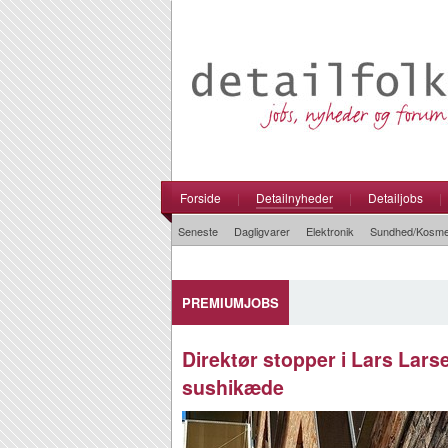
Forside
|
Detailnyheder
|
Detailjobs
|
Seneste
Dagligvarer
Elektronik
Sundhed/Kosme
PREMIUMJOBS
Direktør stopper i Lars Lar
sushikæde