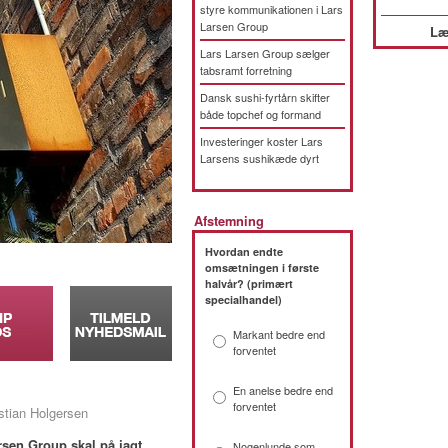
styre kommunikationen i Lars
Larsen Group
Læ
Lars Larsen Group sælger
tabsramt forretning
Dansk sushi-fyrtårn skifter
både topchef og formand
Investeringer koster Lars
Larsens sushikæde dyrt
Afstemning
Hvordan endte
omsætningen i første
halvår? (primært
specialhandel)
Markant bedre end
forventet
En anelse bedre end
forventet
stian Holgersen
sen Group skal på jagt
Nogenlunde som