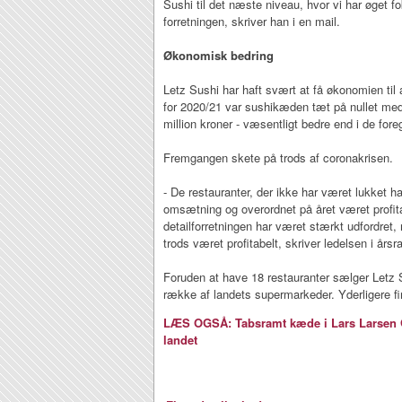
Sushi til det næste niveau, hvor vi har øget 
forretningen, skriver han i en mail.
Økonomisk bedring
Letz Sushi har haft svært at få økonomien til 
for 2020/21 var sushikæden tæt på nullet med
million kroner - væsentligt bedre end i de fore
Fremgangen skete på trods af coronakrisen.
- De restauranter, der ikke har været lukket h
omsætning og overordnet på året været profita
detailforretningen har været stærkt udfordret, 
trods været profitabelt, skriver ledelsen i årsr
Foruden at have 18 restauranter sælger Letz 
række af landets supermarkeder. Yderligere fire
LÆS OGSÅ: Tabsramt kæde i Lars Larsen Gr
landet