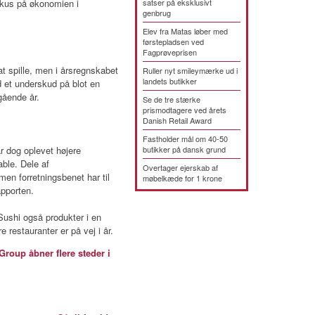
fokus på økonomien i
satser på eksklusivt
genbrug
Elev fra Matas løber med
førstepladsen ved
Fagprøveprisen
at spille, men i årsregnskabet
Ruller nyt smileymærke ud i
landets butikker
 et underskud på blot en
gående år.
Se de tre stærke
prismodtagere ved årets
Danish Retail Award
Fastholder mål om 40-50
ar dog oplevet højere
butikker på dansk grund
ble. Dele af
Overtager ejerskab af
men forretningsbenet har til
møbelkæde for 1 krone
apporten.
Sushi også produkter i en
 restauranter er på vej i år.
oup åbner flere steder i