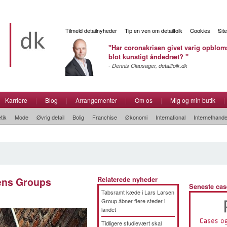
Tilmeld detailnyheder
Tip en ven om detailfolk
Cookies
Sit
"Har coronakrisen givet varig opbloms
blot kunstigt åndedræt? "
- Dennis Clausager, detailfolk.dk
Karriere
|
Blog
|
Arrangementer
|
Om os
|
Mig og min butik
|
tik
Mode
Øvrig detail
Bolig
Franchise
Økonomi
International
Internethande
sens Groups
Relaterede nyheder
Seneste cas
Tabsramt kæde i Lars Larsen
Group åbner flere steder i
landet
Tidligere studievært skal