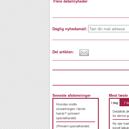
Flere detailnyheder
Daglig nyhedsmail:
Del artiklen:
Seneste afstemninger
Mest læste
I dag
7 d
Hvordan endte
omsætningen i første
Detailfolk.d
halvår? (primært
for denne g
specialhandel)
Ny ejer træ
(Primært specialhandel)
kendt tøjk