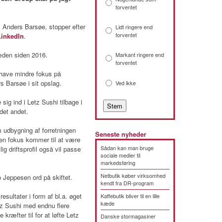
forventet
 Anders Barsøe, stopper efter
Lidt ringere end
forventet
LinkedIn
.
æden siden 2016.
Markant ringere end
forventet
l have mindre fokus på
s Barsøe i sit opslag.
Ved ikke
sig ind i Letz Sushi tilbage i
det andet.
m udbygning af forretningen
Seneste nyheder
en fokus kommer til at være
Sådan kan man bruge
g driftsprofil også vil passe
sociale medier til
markedsføring
Netbutik køber virksomhed
 Jeppesen ord på skiftet.
kendt fra DR-program
sultater i form af bl.a. øget
Kaffebutik bliver til en lille
kæde
z Sushi med endnu flere
 kræfter til for at løfte Letz
Danske stormagasiner