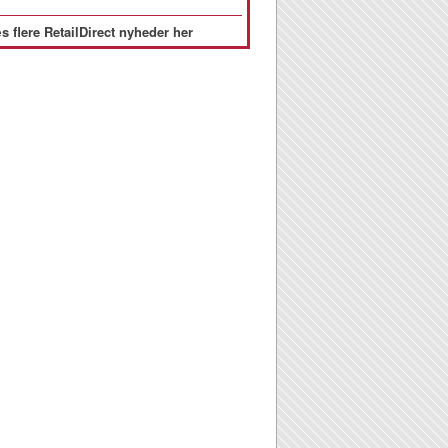
s flere RetailDirect nyheder her