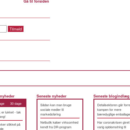
Gå til forsiden
 nyheder
Seneste nyheder
Seneste blogindlæg
age
30 dage
Sådan kan man bruge
Detailsektoren går forre
sociale medier til
kampen for mere
k er lukket - tak
markedsføring
bæredygtige emballage
ang!
Netbutik køber virksomhed
Har coronakrisen givet
kker stikket på
kendt fra DR-program
varig opblomstring til
æde