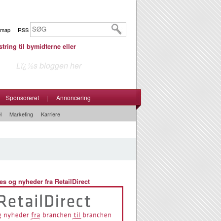
emap
RSS
tring til bymidterne eller
Lï¿½s bloggen her
Sponsoreret
|
Annoncering
l
Marketing
Karriere
es og nyheder fra RetailDirect