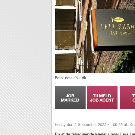
Foto: detailfolk.dk
Friday den 2 September 2022 kl. 09:53 af: Kri
En af de tabsgivende kæder under Lars Lar