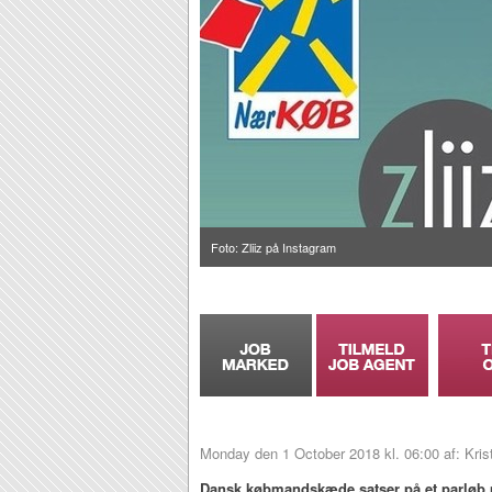
Foto: Zliiz på Instagram
Monday den 1 October 2018 kl. 06:00 af: Kris
Dansk købmandskæde satser på et parløb 