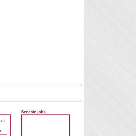
Seneste jobs
st i
r