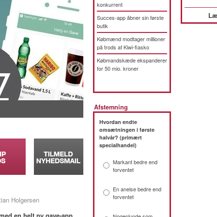
konkurrent
Læ
Succes-app åbner sin første
butik
Købmænd modtager millioner
på trods af Kiwi-fiasko
Købmandskæde ekspanderer
for 50 mio. kroner
Afstemning
Hvordan endte
omsætningen i første
halvår? (primært
specialhandel)
Markant bedre end
forventet
En anelse bedre end
forventet
tian Holgersen
med en helt ny gave-app.
Nogenlunde som