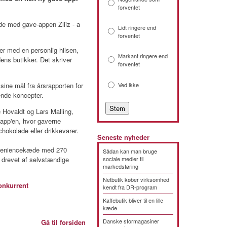
forventet
 med gave-appen Zliiz - a
Lidt ringere end
forventet
er med en personlig hilsen,
Markant ringere end
ns butikker. Det skriver
forventet
sine mål fra årsrapporten for
Ved ikke
ende koncepter.
e Hovaldt og Lars Malling,
 app'en, hvor gaverne
hokolade eller drikkevarer.
Seneste nyheder
nveniencekæde med 270
Sådan kan man bruge
le drevet af selvstændige
sociale medier til
markedsføring
Netbutik køber virksomhed
onkurrent
kendt fra DR-program
Kaffebutik bliver til en lille
kæde
Danske stormagasiner
Gå til forsiden