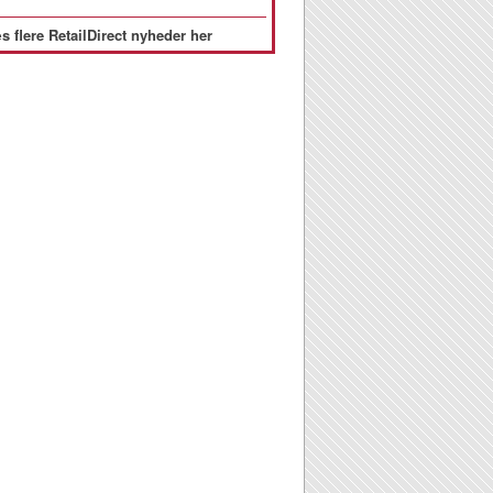
s flere RetailDirect nyheder her