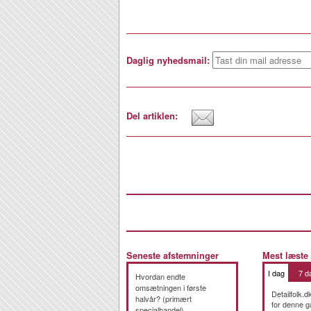
Daglig nyhedsmail:
Del artiklen:
Seneste afstemninger
Mest læste
I dag
7 d
Hvordan endte
omsætningen i første
Detailfolk.d
halvår? (primært
for denne g
specialhandel)