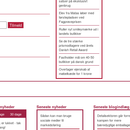
satser på eksklusivt
genbrug
Elev fra Matas løber med
førstepladsen ved
Fagprøveprisen
Ruller nyt smileymærke ud i
landets butikker
Se de tre stærke
prismodtagere ved årets
Danish Retail Award
Fastholder mål om 40-50
butikker på dansk grund
Overtager ejerskab af
møbelkæde for 1 krone
 nyheder
Seneste nyheder
Seneste blogindlæg
age
30 dage
Sådan kan man bruge
Detailsektoren går forre
sociale medier til
kampen for mere
k er lukket - tak
markedsføring
bæredygtige emballage
ang!