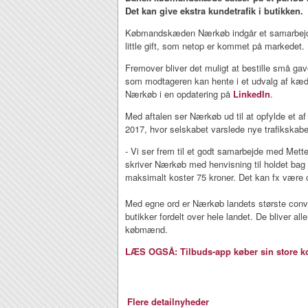
Det kan give ekstra kundetrafik i butikken.
Købmandskæden Nærkøb indgår et samarbejde
little gift, som netop er kommet på markedet.
Fremover bliver det muligt at bestille små gav
som modtageren kan hente i et udvalg af kæde
Nærkøb i en opdatering på
LinkedIn
.
Med aftalen ser Nærkøb ud til at opfylde et af 
2017, hvor selskabet varslede nye trafikskab
- Vi ser frem til et godt samarbejde med Mett
skriver Nærkøb med henvisning til holdet bag
maksimalt koster 75 kroner. Det kan fx være c
Med egne ord er Nærkøb landets største co
butikker fordelt over hele landet. De bliver al
købmænd.
LÆS OGSÅ: Tilbuds-app køber sin store k
Flere detailnyheder