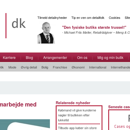
Tilmeld detailnyheder
Tip en ven om detailfolk
Cookies
Sit
"Den fysiske butiks største trussel!"
- Michael Friis Møller, Retailrådgiver – Meng &
Karriere
|
Blog
|
Arrangementer
|
Om os
|
Mig og min butik
|
tik
Mode
Øvrig detail
Bolig
Franchise
Økonomi
International
Internethande
amarbejde med
Relaterede nyheder
Seneste cas
Købmand vil give kunderne
nøgler til butikken efter
lukketid
Tilbuds-app køber sin store