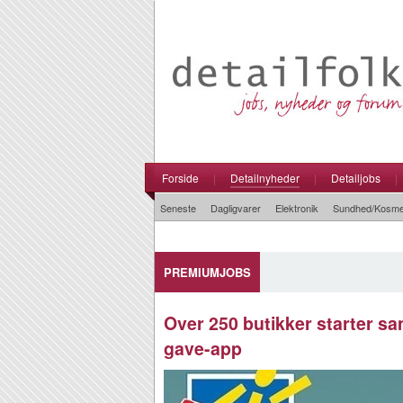
Forside
|
Detailnyheder
|
Detailjobs
|
Seneste
Dagligvarer
Elektronik
Sundhed/Kosme
PREMIUMJOBS
Over 250 butikker starter s
gave-app