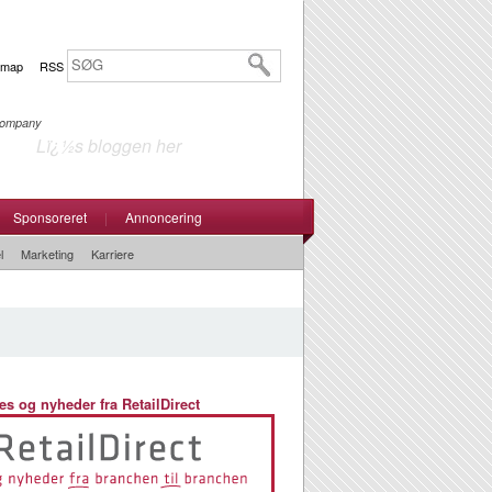
emap
RSS
 Company
Lï¿½s bloggen her
Sponsoreret
|
Annoncering
l
Marketing
Karriere
es og nyheder fra RetailDirect