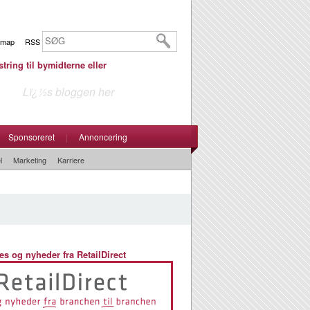
emap
RSS
tring til bymidterne eller
Lï¿½s bloggen her
Sponsoreret
|
Annoncering
l
Marketing
Karriere
es og nyheder fra RetailDirect