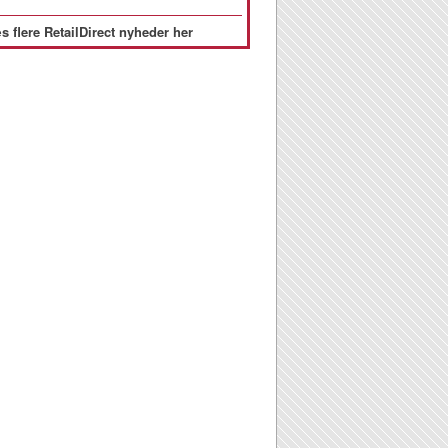
s flere RetailDirect nyheder her