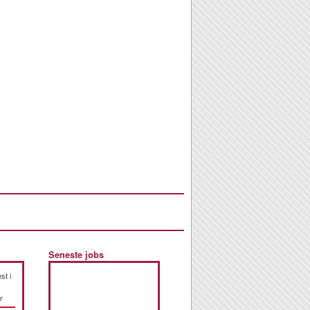
Seneste jobs
st i
r