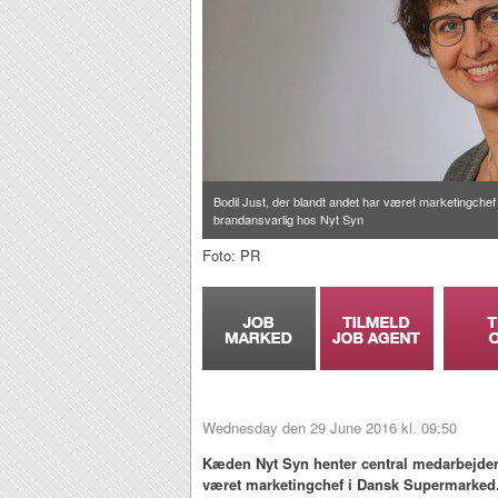
Bodil Just, der blandt andet har været marketingche
brandansvarlig hos Nyt Syn
Foto: PR
Wednesday den 29 June 2016 kl. 09:50
Kæden Nyt Syn henter central medarbejder
været marketingchef i Dansk Supermarked