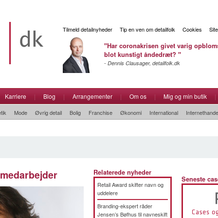
Tilmeld detailnyheder
Tip en ven om detailfolk
Cookies
Sit
"Har coronakrisen givet varig opbloms
blot kunstigt åndedræt? "
- Dennis Clausager, detailfolk.dk
Karriere
|
Blog
|
Arrangementer
|
Om os
|
Mig og min butik
|
tik
Mode
Øvrig detail
Bolig
Franchise
Økonomi
International
Internethande
emedarbejder
Relaterede nyheder
Seneste cas
Retail Award skifter navn og
uddelere
Branding-ekspert råder
Jensen’s Bøfhus til navneskift