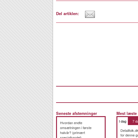
Del artiklen:
Seneste afstemninger
Mest læste
I dag
7 d
Hvordan endte
omsætningen i første
Detailfolk.d
halvår? (primært
for denne g
specialhandel)