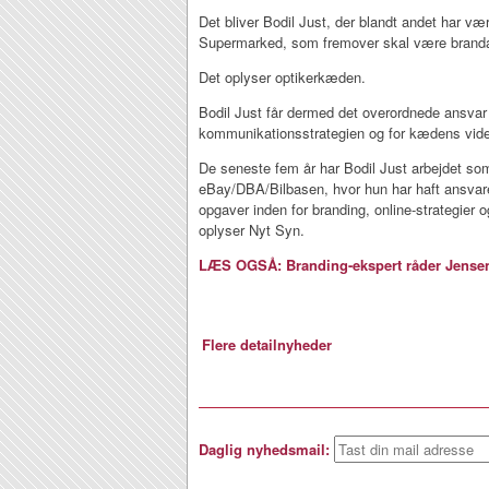
Det bliver Bodil Just, der blandt andet har v
Supermarked, som fremover skal være branda
Det oplyser optikerkæden.
Bodil Just får dermed det overordnede ansvar 
kommunikationsstrategien og for kædens videre
De seneste fem år har Bodil Just arbejdet s
eBay/DBA/Bilbasen, hvor hun har haft ansvaret 
opgaver inden for branding, online-strategier
oplyser Nyt Syn.
LÆS OGSÅ: Branding-ekspert råder Jensen’
Flere detailnyheder
Daglig nyhedsmail: