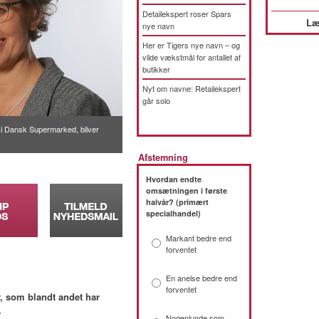
Detailekspert roser Spars
Læ
nye navn
Her er Tigers nye navn – og
vilde vækstmål for antallet af
butikker
Nyt om navne: Retailekspert
går solo
f i Dansk Supermarked, bliver
Afstemning
Hvordan endte
omsætningen i første
halvår? (primært
specialhandel)
Markant bedre end
forventet
En anelse bedre end
forventet
, som blandt andet har
.
Nogenlunde som