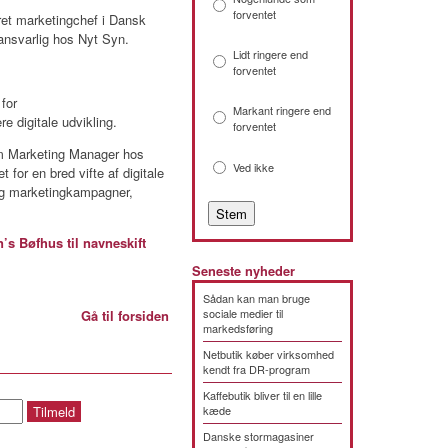
forventet
æret marketingchef i Dansk
nsvarlig hos Nyt Syn.
Lidt ringere end
forventet
for
Markant ringere end
 digitale udvikling.
forventet
om Marketing Manager hos
Ved ikke
for en bred vifte af digitale
 og marketingkampagner,
s Bøfhus til navneskift
Seneste nyheder
Sådan kan man bruge
sociale medier til
Gå til forsiden
markedsføring
Netbutik køber virksomhed
kendt fra DR-program
Kaffebutik bliver til en lille
kæde
Danske stormagasiner