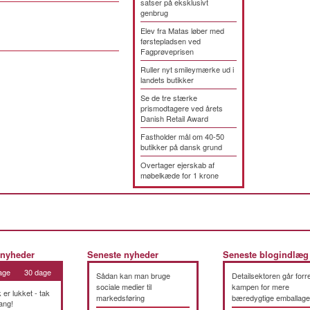
satser på eksklusivt
genbrug
Elev fra Matas løber med
førstepladsen ved
Fagprøveprisen
Ruller nyt smileymærke ud i
landets butikker
Se de tre stærke
prismodtagere ved årets
Danish Retail Award
Fastholder mål om 40-50
butikker på dansk grund
Overtager ejerskab af
møbelkæde for 1 krone
 nyheder
Seneste nyheder
Seneste blogindlæg
age
30 dage
Sådan kan man bruge
Detailsektoren går forre
sociale medier til
kampen for mere
k er lukket - tak
markedsføring
bæredygtige emballage
ang!