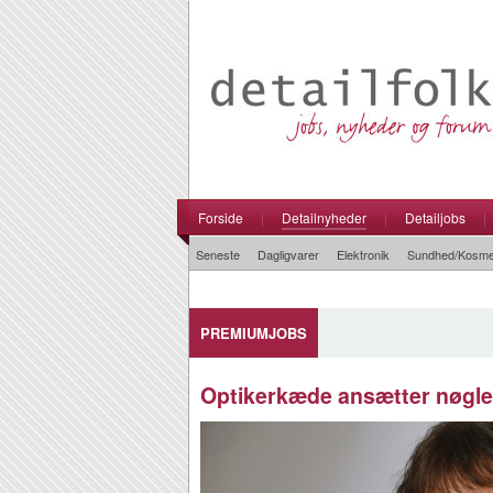
Forside
|
Detailnyheder
|
Detailjobs
|
Seneste
Dagligvarer
Elektronik
Sundhed/Kosme
PREMIUMJOBS
Optikerkæde ansætter nøgl