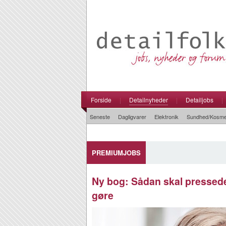
Forside
|
Detailnyheder
|
Detailjobs
|
Seneste
Dagligvarer
Elektronik
Sundhed/Kosme
PREMIUMJOBS
Ny bog: Sådan skal pressed
gøre