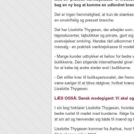
bag en ny bog at komme en udfordret branc
Det er ingen hemmelighed, at kun de stærkest
en omskiftelig og presset branche.
Det har Liselotte Thygesen, der arbejder som p
tøjproducenter, tøjbutikker og private, gjort si
overvejelser omkring. Hendes råd udkommer t
mersalg - en praktisk værktøjskasse til modeb
- Mange kunder udtrykker et behov for bedre ve
butikkerne. Den stigende internethandel give
for at købe tøj andre steder end i butikkerne.
- Det stiller krav til butikspersonalet, der frem
være sælger til at blive rådgiver, hvilket kræ
Liselotte Thygesen.
LÆS OGSÅ: Dansk modegigant: Vi skal og 
I sin bog forklarer Liselotte Thygesen, hvorda
bedre rustet til mødet med kunderne. Ifølge fo
af sin art og henvender sig både til mænd og 
Liselotte Thygesen kommer fra Aarhus, hvor h