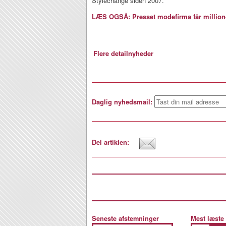
Stylechange siden 2007.
LÆS OGSÅ: Presset modefirma får million
Flere detailnyheder
Daglig nyhedsmail:
Del artiklen:
Seneste afstemninger
Mest læste