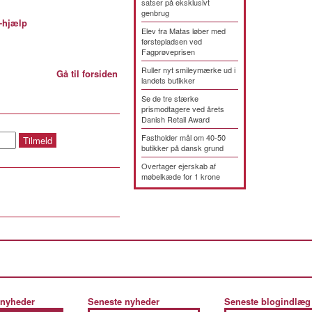
satser på eksklusivt
genbrug
-hjælp
Elev fra Matas løber med
førstepladsen ved
Fagprøveprisen
Ruller nyt smileymærke ud i
Gå til forsiden
landets butikker
Se de tre stærke
prismodtagere ved årets
Danish Retail Award
Fastholder mål om 40-50
butikker på dansk grund
Overtager ejerskab af
møbelkæde for 1 krone
 nyheder
Seneste nyheder
Seneste blogindlæg