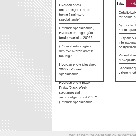
I dag
7 d
Hvordan endte
omsætningen i første
Detailfolk.d
halvår? (primært
for denne g
specialhandel)
Ny ejer træ
(Primært specialhandel)
kendt tøjk
Hvordan er salget gået i
første kvartal af 2023?
Ekspansiv 
international
(Primært arbejdsgiver) Er
bestyrelsen
den nye overenskomst
Zalando hen
fonuftig?
til nyoprette
Hvordan endte julesalget
Kaffekonce
2022? (Primært
virksomhed
specialhandel)
Hvordan endte Black
Friday/Black Week
salgsmæssigt
sammenlignet med 2021?
(Primært specialhandel)
Ved at benytte detailfolk.dk accepterer 