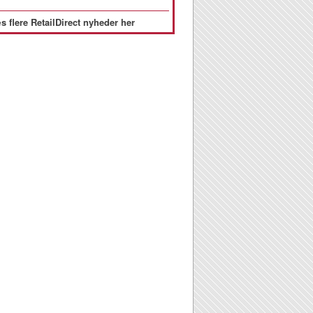
s flere RetailDirect nyheder her