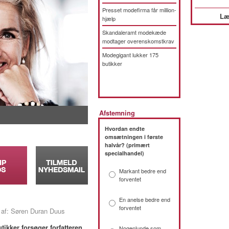
Presset modefirma får million-
Læ
hjælp
Skandaleramt modekæde
modtager overenskomstkrav
Modegigant lukker 175
butikker
Afstemning
Hvordan endte
omsætningen i første
halvår? (primært
specialhandel)
Markant bedre end
forventet
En anelse bedre end
forventet
 af: Søren Duran Duus
tikker forsøger forfatteren
Nogenlunde som