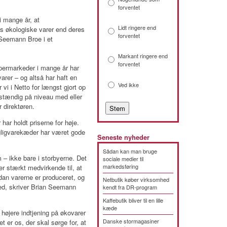
forventet
 mange år, at
Lidt ringere end
es økologiske varer end deres
forventet
 Seemann Broe i et
Markant ringere end
forventet
permarkeder i mange år har
arer – og altså har haft en
Ved ikke
 vi i Netto for længst gjort op
dstændig på niveau med eller
 direktøren.
har holdt priserne for høje.
gligvarekæder har været gode
Seneste nyheder
Sådan kan man bruge
m – ikke bare i storbyerne. Det
sociale medier til
markedsføring
r stærkt medvirkende til, at
dan varerne er produceret, og
Netbutik køber virksomhed
hed, skriver Brian Seemann
kendt fra DR-program
Kaffebutik bliver til en lille
kæde
højere indtjening på økovarer
Danske stormagasiner
 er os, der skal sørge for, at