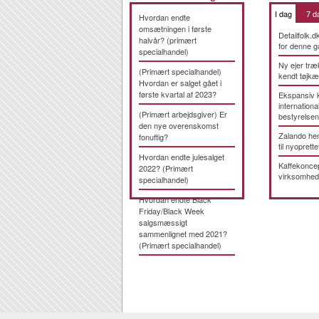
I dag
7 d
Hvordan endte
omsætningen i første
Detailfolk.d
halvår? (primært
for denne g
specialhandel)
Ny ejer træ
(Primært specialhandel)
kendt tøjk
Hvordan er salget gået i
første kvartal af 2023?
Ekspansiv 
international
(Primært arbejdsgiver) Er
bestyrelsen
den nye overenskomst
Zalando hen
fonuftig?
til nyoprette
Hvordan endte julesalget
Kaffekonce
2022? (Primært
virksomhed
specialhandel)
Hvordan endte Black
Friday/Black Week
salgsmæssigt
sammenlignet med 2021?
(Primært specialhandel)