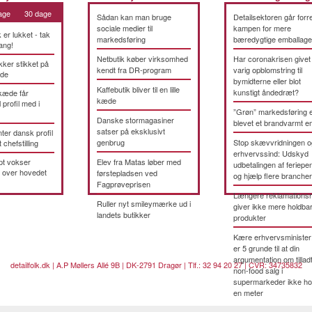
age
30 dage
Sådan kan man bruge
Detailsektoren går forre
sociale medier til
kampen for mere
k er lukket - tak
markedsføring
bæredygtige emballage
ang!
Netbutik køber virksomhed
Har coronakrisen givet
kker stikket på
kendt fra DR-program
varig opblomstring til
æde
bymidterne eller blot
Kaffebutik bliver til en lille
kunstigt åndedræt?
kæde får
kæde
 profil med i
”Grøn” markedsføring 
Danske stormagasiner
blevet et brandvarmt 
satser på eksklusivt
ter dansk profil
genbrug
Stop skævvridningen o
t chefstilling
erhvervssind: Udskyd
pt vokser
Elev fra Matas løber med
udbetalingen af feriepe
 over hovedet
førstepladsen ved
og hjælp flere brancher
Fagprøveprisen
Længere reklamationsr
Ruller nyt smileymærke ud i
giver ikke mere holdba
landets butikker
produkter
Kære erhvervsminister
er 5 grunde til at din
argumentation om tillad
detailfolk.dk | A.P Møllers Allé 9B | DK-2791 Dragør | Tlf.: 32 94 20 27 | CVR: 34735832
non-food salg i
supermarkeder ikke ho
en meter