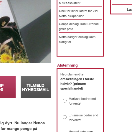
butiksassistent
Læ
Direktør løfter sløret for vild
Netto-ekspansion
Coops økologi-konkurrence
giver pote
Netto sælger økologi som
aldrig før
Afstemning
Hvordan endte
omsætningen i første
halvår? (primært
specialhandel)
Markant bedre end
forventet
En anelse bedre end
forventet
ig dyrt. Nu langer Nettos
er for mange penge på
Nogenlunde som