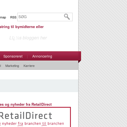
emap
RSS
tring til bymidterne eller
Lï¿½s bloggen her
Sponsoreret
|
Annoncering
l
Marketing
Karriere
es og nyheder fra RetailDirect