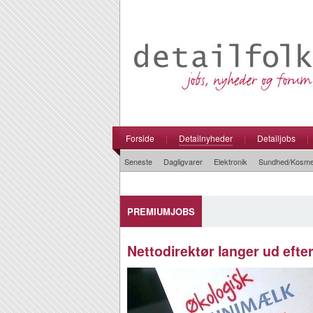
Forside
|
Detailnyheder
|
Detailjobs
|
Seneste
Dagligvarer
Elektronik
Sundhed/Kosme
PREMIUMJOBS
Nettodirektør langer ud efte