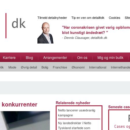
Tilmeld detailnyheder
Tip en ven om detailfolk
Cookies
Sit
"Har coronakrisen givet varig opbloms
blot kunstigt åndedræt? "
- Dennis Clausager, detailfolk.dk
Karriere
|
Blog
|
Arrangementer
|
Om os
|
Mig og min butik
|
tik
Mode
Øvrig detail
Bolig
Franchise
Økonomi
International
Internethande
r konkurrenter
Relaterede nyheder
Seneste cas
Netto lancerer usædvanlig
kampagne
Ny landedirektør i Netto
Tyskland startede som