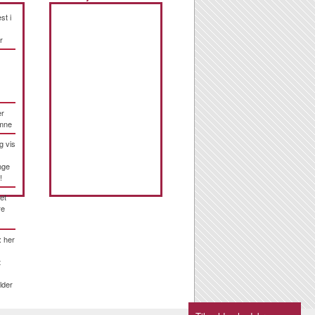
st i
r
er
emne
g vis
nge
!
et
re
: her
t
lder