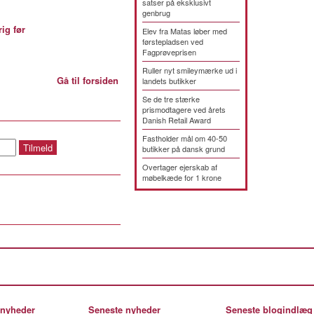
satser på eksklusivt
genbrug
ig før
Elev fra Matas løber med
førstepladsen ved
Fagprøveprisen
Ruller nyt smileymærke ud i
Gå til forsiden
landets butikker
Se de tre stærke
prismodtagere ved årets
Danish Retail Award
Fastholder mål om 40-50
butikker på dansk grund
Overtager ejerskab af
møbelkæde for 1 krone
 nyheder
Seneste nyheder
Seneste blogindlæg