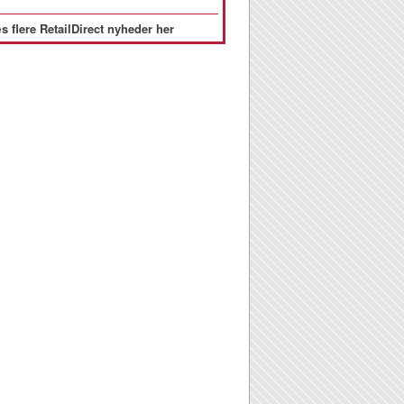
s flere RetailDirect nyheder her