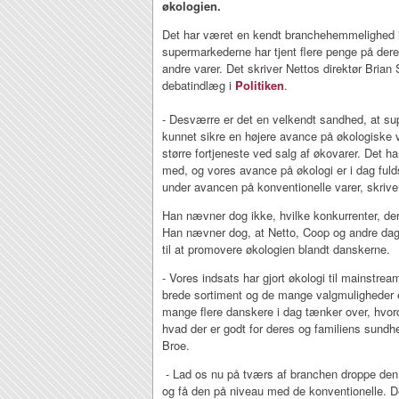
økologien.
Det har været en kendt branchehemmelighed i
supermarkederne har tjent flere penge på der
andre varer. Det skriver Nettos direktør Brian
debatindlæg i
Politiken
.
- Desværre er det en velkendt sandhed, at su
kunnet sikre en højere avance på økologiske v
større fortjeneste ved salg af økovarer. Det har
med, og vores avance på økologi er i dag ful
under avancen på konventionelle varer, skriver
Han nævner dog ikke, hvilke konkurrenter, der 
Han nævner dog, at Netto, Coop og andre da
til at promovere økologien blandt danskerne.
- Vores indsats har gjort økologi til mainstrea
brede sortiment og de mange valgmuligheder e
mange flere danskere i dag tænker over, hvor
hvad der er godt for deres og familiens sund
Broe.
- Lad os nu på tværs af branchen droppe den 
og få den på niveau med de konventionelle. Det