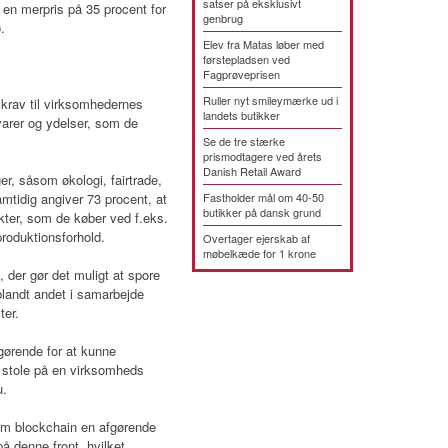
satser på eksklusivt
le en merpris på 35 procent for
genbrug
.
Elev fra Matas løber med
førstepladsen ved
Fagprøveprisen
Ruller nyt smileymærke ud i
 krav til virksomhedernes
landets butikker
varer og ydelser, som de
Se de tre stærke
prismodtagere ved årets
Danish Retail Award
ger, såsom økologi, fairtrade,
tidig angiver 73 procent, at
Fastholder mål om 40-50
butikker på dansk grund
ukter, som de køber ved f.eks.
produktionsforhold.
Overtager ejerskab af
møbelkæde for 1 krone
 der gør det muligt at spore
blandt andet i samarbejde
ter.
fgørende for at kunne
 stole på en virksomheds
u.
som blockchain en afgørende
å denne front, hvilket