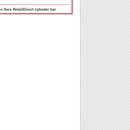
s flere RetailDirect nyheder her