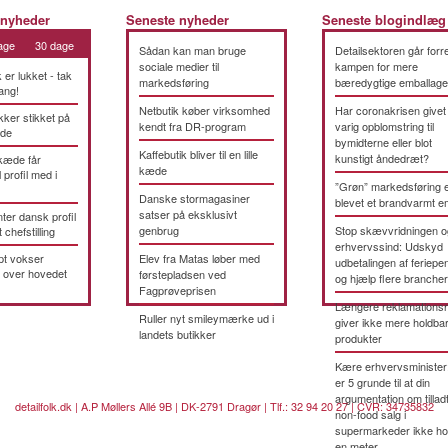
 nyheder
Seneste nyheder
Seneste blogindlæg
age
30 dage
Sådan kan man bruge
Detailsektoren går forre
sociale medier til
kampen for mere
k er lukket - tak
markedsføring
bæredygtige emballage
ang!
Netbutik køber virksomhed
Har coronakrisen givet
kker stikket på
kendt fra DR-program
varig opblomstring til
æde
bymidterne eller blot
Kaffebutik bliver til en lille
kunstigt åndedræt?
kæde får
kæde
 profil med i
”Grøn” markedsføring 
Danske stormagasiner
blevet et brandvarmt 
satser på eksklusivt
ter dansk profil
genbrug
Stop skævvridningen o
t chefstilling
erhvervssind: Udskyd
pt vokser
Elev fra Matas løber med
udbetalingen af feriepe
 over hovedet
førstepladsen ved
og hjælp flere brancher
Fagprøveprisen
Længere reklamationsr
Ruller nyt smileymærke ud i
giver ikke mere holdba
landets butikker
produkter
Kære erhvervsminister
er 5 grunde til at din
argumentation om tillad
detailfolk.dk | A.P Møllers Allé 9B | DK-2791 Dragør | Tlf.: 32 94 20 27 | CVR: 34735832
non-food salg i
supermarkeder ikke ho
en meter