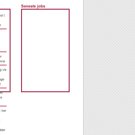
Seneste jobs
st i
r
er
emne
g vis
nge
!
et
re
: her
t
lder