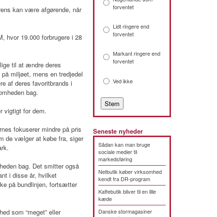
forventet
rens kan være afgørende, når
Lidt ringere end
forventet
M, hvor 19.000 forbrugere i 28
Markant ringere end
forventet
lige til at ændre deres
 på miljøet, mens en tredjedel
Ved ikke
re af deres favoritbrands i
rksomheden bag.
 vigtigt for dem.
gernes fokuserer mindre på pris
Seneste nyheder
 de vælger at købe fra, siger
Sådan kan man bruge
rk.
sociale medier til
markedsføring
heden bag. Det smitter også
Netbutik køber virksomhed
t i disse år, hvilket
kendt fra DR-program
 på bundlinjen, fortsætter
Kaffebutik bliver til en lille
kæde
hed som “meget” eller
Danske stormagasiner