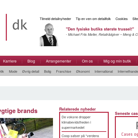
Tilmeld detailnyheder
Tip en ven om detailfolk
Cookies
Sit
"Den fysiske butiks største trussel!"
- Michael Friis Møller, Retailrådgiver – Meng &
Karriere
|
Blog
|
Arrangementer
|
Om os
|
Mig og min butik
|
tik
Mode
Øvrig detail
Bolig
Franchise
Økonomi
International
Internethande
gtige brands
Relaterede nyheder
Seneste cas
De voksne dropper
klimabevidstheden i
supermarkedet
Coop satser på “verdens