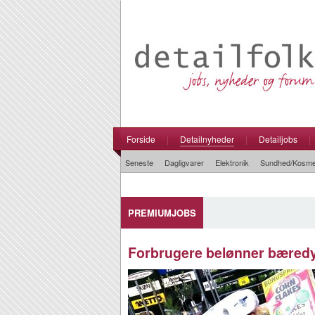
Forside
|
Detailnyheder
|
Detailjobs
|
Seneste
Dagligvarer
Elektronik
Sundhed/Kosme
PREMIUMJOBS
Forbrugere belønner bæredy