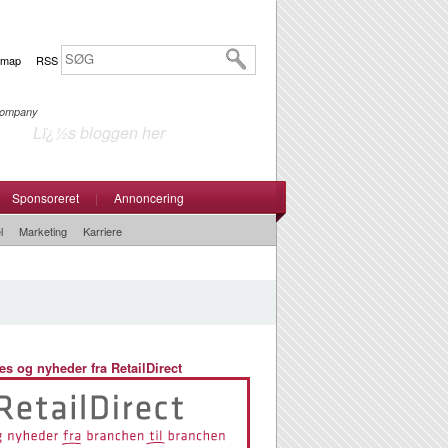
emap
RSS
 Company
Lï¿½s bloggen her
Sponsoreret
|
Annoncering
l
Marketing
Karriere
es og nyheder fra RetailDirect