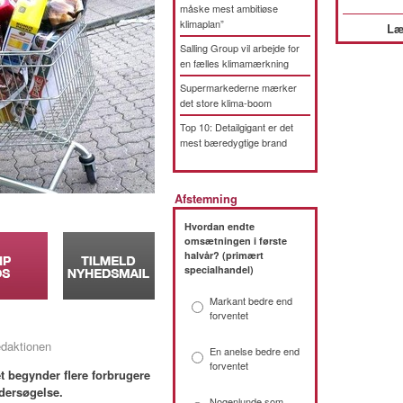
måske mest ambitiøse
klimaplan”
Læ
Salling Group vil arbejde for
en fælles klimamærkning
Supermarkederne mærker
det store klima-boom
Top 10: Detailgigant er det
mest bæredygtige brand
Afstemning
Hvordan endte
omsætningen i første
halvår? (primært
specialhandel)
Markant bedre end
forventet
edaktionen
En anelse bedre end
forventet
et begynder flere forbrugere
dersøgelse.
Nogenlunde som