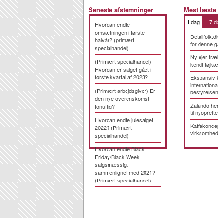
Seneste afstemninger
Mest læste
I dag
7 d
Hvordan endte
omsætningen i første
Detailfolk.d
halvår? (primært
for denne g
specialhandel)
Ny ejer træ
(Primært specialhandel)
kendt tøjk
Hvordan er salget gået i
første kvartal af 2023?
Ekspansiv 
international
(Primært arbejdsgiver) Er
bestyrelsen
den nye overenskomst
Zalando hen
fonuftig?
til nyoprette
Hvordan endte julesalget
Kaffekonce
2022? (Primært
virksomhed
specialhandel)
Hvordan endte Black
Friday/Black Week
salgsmæssigt
sammenlignet med 2021?
(Primært specialhandel)