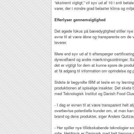
“ekstremt vigtigt,” vil syv ud af 10 i snit beta
varer, der i mindre grad belaster klima og miljø
Efterlyser gennemsigtighed
Det øgede fokus på bæredygtighed stiller nye
evne til at være åbne og transparente om de 
leverer.
Mere end syv ud af ti efterspørger certificerin
dyrevelfærd og andre mærkningsordninger. Sam
det er vigtigt for dem at kunne spore de prod
at få adgang til information om oprindelse og 
Sidste år begyndte IBM at teste en ny løsning,
produktionen af spiselige insekter. Det skete 
med Teknologisk Institut og Danish Food Clus
- I dag er evnen til at være transparent helt a
overbevise potentielle kunder om, at man kan
brand og dens produkter, siger Anders Quitza
- Her spiller nye tillidsskabende teknologier 
rolle. Heldigvis er Danmark med helt fremme p