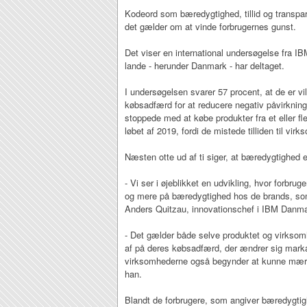
Kodeord som bæredygtighed, tillid og transpa
det gælder om at vinde forbrugernes gunst.
Det viser en international undersøgelse fra IB
lande - herunder Danmark - har deltaget.
I undersøgelsen svarer 57 procent, at de er vil
købsadfærd for at reducere negativ påvirkning
stoppede med at købe produkter fra et eller fle
løbet af 2019, fordi de mistede tilliden til vi
Næsten otte ud af ti siger, at bæredygtighed er
- Vi ser i øjeblikket en udvikling, hvor forbru
og mere på bæredygtighed hos de brands, som
Anders Quitzau, innovationschef i IBM Danma
- Det gælder både selve produktet og virksom
af på deres købsadfærd, der ændrer sig markan
virksomhederne også begynder at kunne mærke
han.
Blandt de forbrugere, som angiver bæredygtig