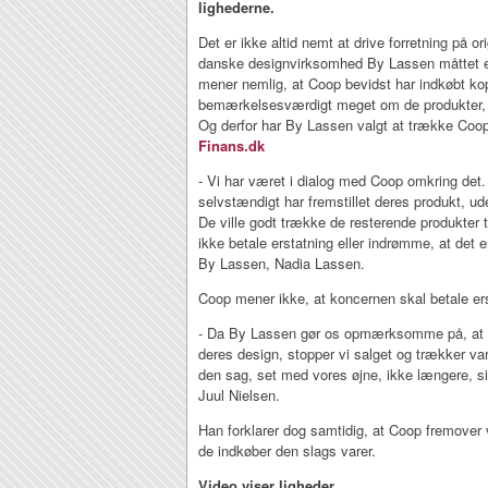
lighederne.
Det er ikke altid nemt at drive forretning på or
danske designvirksomhed By Lassen måttet 
mener nemlig, at Coop bevidst har indkøbt kop
bemærkelsesværdigt meget om de produkter, 
Og derfor har By Lassen valgt at trække Coop 
Finans.dk
- Vi har været i dialog med Coop omkring det.
selvstændigt har fremstillet deres produkt, ud
De ville godt trække de resterende produkter t
ikke betale erstatning eller indrømme, at det e
By Lassen, Nadia Lassen.
Coop mener ikke, at koncernen skal betale er
- Da By Lassen gør os opmærksomme på, at d
deres design, stopper vi salget og trækker va
den sag, set med vores øjne, ikke længere, s
Juul Nielsen.
Han forklarer dog samtidig, at Coop fremover 
de indkøber den slags varer.
Video viser ligheder