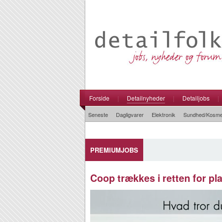
Forside
|
Detailnyheder
|
Detailjobs
|
Seneste
Dagligvarer
Elektronik
Sundhed/Kosme
PREMIUMJOBS
Coop trækkes i retten for pla