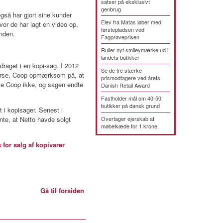
satser på eksklusivt
genbrug
gså har gjort sine kunder
Elev fra Matas løber med
r de har lagt en video op,
førstepladsen ved
anden.
Fagprøveprisen
Ruller nyt smileymærke ud i
landets butikker
draget i en kopi-sag. I 2012
Se de tre stærke
erse, Coop opmærksom på, at
prismodtagere ved årets
te Coop ikke, og sagen endte
Danish Retail Award
Fastholder mål om 40-50
butikker på dansk grund
i kopisager. Senest i
te, at Netto havde solgt
Overtager ejerskab af
møbelkæde for 1 krone
or salg af kopivarer
Gå til forsiden