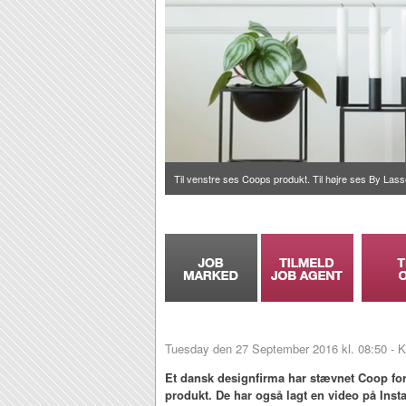
Til venstre ses Coops produkt. Til højre ses By Las
Tuesday den 27 September 2016 kl. 08:50 - K
Et dansk designfirma har stævnet Coop for
produkt. De har også lagt en video på Ins