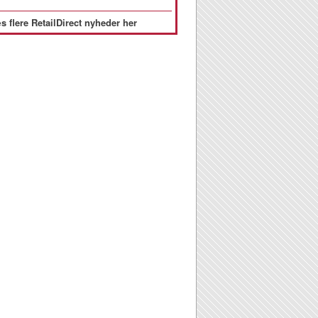
s flere RetailDirect nyheder her