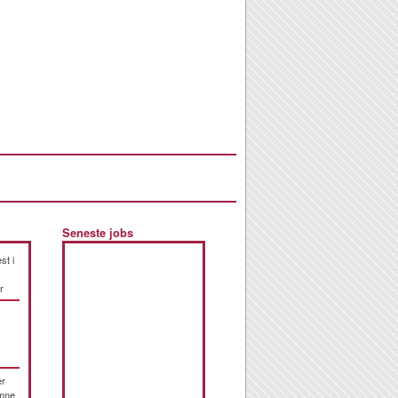
Seneste jobs
st i
r
er
emne