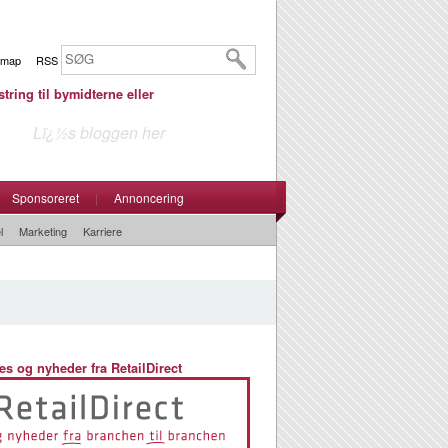
emap
RSS
tring til bymidterne eller
Lï¿½s bloggen her
Sponsoreret
|
Annoncering
l
Marketing
Karriere
es og nyheder fra RetailDirect