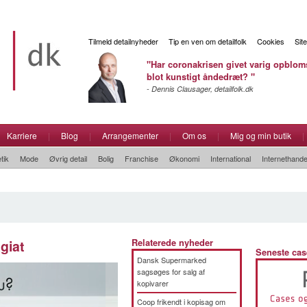
Tilmeld detailnyheder
Tip en ven om detailfolk
Cookies
Sit
"Har coronakrisen givet varig opbloms
blot kunstigt åndedræt? "
- Dennis Clausager, detailfolk.dk
Karriere
|
Blog
|
Arrangementer
|
Om os
|
Mig og min butik
|
tik
Mode
Øvrig detail
Bolig
Franchise
Økonomi
International
Internethande
giat
Relaterede nyheder
Seneste cas
Dansk Supermarked
sagsøges for salg af
kopivarer
Coop frikendt i kopisag om