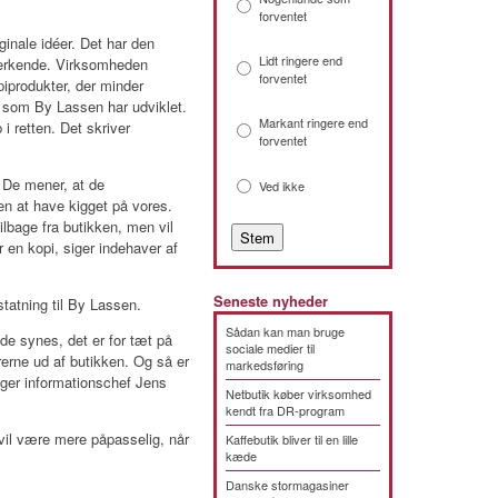
forventet
iginale idéer. Det har den
Lidt ringere end
erkende. Virksomheden
forventet
iprodukter, der minder
som By Lassen har udviklet.
Markant ringere end
i retten. Det skriver
forventet
 De mener, at de
Ved ikke
en at have kigget på vores.
ilbage fra butikken, men vil
r en kopi, siger indehaver af
Seneste nyheder
statning til By Lassen.
Sådan kan man bruge
e synes, det er for tæt på
sociale medier til
rerne ud af butikken. Og så er
markedsføring
iger informationschef Jens
Netbutik køber virksomhed
kendt fra DR-program
vil være mere påpasselig, når
Kaffebutik bliver til en lille
kæde
Danske stormagasiner