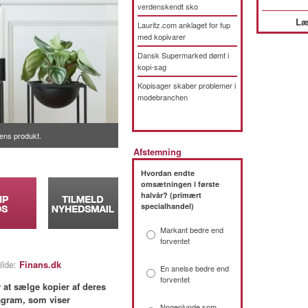
verdenskendt sko
Læ
Lauritz.com anklaget for fup
med kopivarer
Dansk Supermarked dømt i
kopi-sag
Kopisager skaber problemer i
modebranchen
sens produkt.
Afstemning
Hvordan endte
omsætningen i første
halvår? (primært
specialhandel)
Markant bedre end
forventet
ilde:
Finans.dk
En anelse bedre end
forventet
 at sælge kopier af deres
tagram, som viser
Nogenlunde som