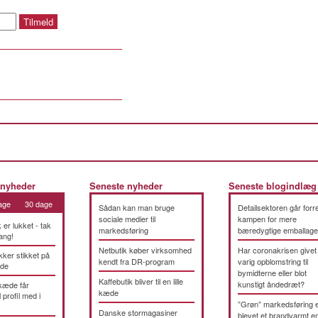
 nyheder
Seneste nyheder
Seneste blogindlæg
age
30 dage
Sådan kan man bruge
Detailsektoren går forre
sociale medier til
kampen for mere
k er lukket - tak
markedsføring
bæredygtige emballage
ang!
Netbutik køber virksomhed
Har coronakrisen givet
kker stikket på
kendt fra DR-program
varig opblomstring til
æde
bymidterne eller blot
Kaffebutik bliver til en lille
kunstigt åndedræt?
kæde får
kæde
 profil med i
”Grøn” markedsføring 
Danske stormagasiner
blevet et brandvarmt 