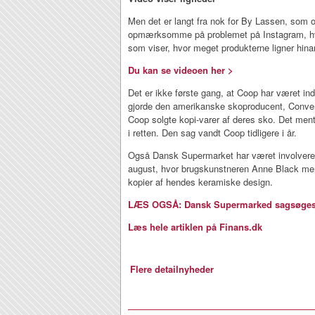
Men det er langt fra nok for By Lassen, som o
opmærksomme på problemet på Instagram, hvo
som viser, hvor meget produkterne ligner hin
Du kan se videoen her >
Det er ikke første gang, at Coop har været ind
gjorde den amerikanske skoproducent, Conv
Coop solgte kopi-varer af deres sko. Det men
i retten. Den sag vandt Coop tidligere i år.
Også Dansk Supermarket har været involveret 
august, hvor brugskunstneren Anne Black men
kopier af hendes keramiske design.
LÆS OGSÅ: Dansk Supermarked sagsøges f
Læs hele artiklen på Finans.dk
Flere detailnyheder