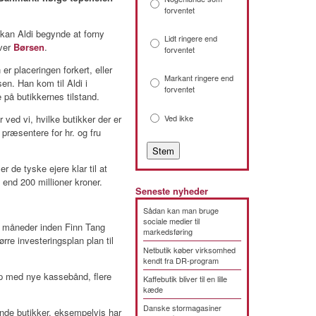
forventet
r kan Aldi begynde at forny
Lidt ringere end
iver
Børsen
.
forventet
 er placeringen forkert, eller
Markant ringere end
rsen. Han kom til Aldi i
forventet
på butikkernes tilstand.
r ved vi, hvilke butikker der er
Ved ikke
 præsentere for hr. og fru
r de tyske ejere klar til at
 end 200 millioner kroner.
Seneste nyheder
Sådan kan man bruge
sociale medier til
ar måneder inden Finn Tang
markedsføring
re investeringsplan plan til
Netbutik køber virksomhed
kendt fra DR-program
op med nye kassebånd, flere
Kaffebutik bliver til en lille
kæde
Danske stormagasiner
ende butikker, eksempelvis har