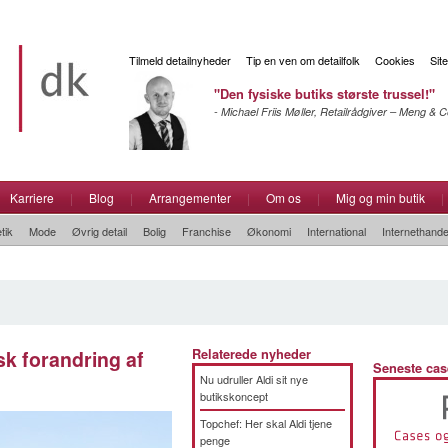
Tilmeld detailnyheder
Tip en ven om detailfolk
Cookies
Sit
"Den fysiske butiks største trussel!"
- Michael Friis Møller, Retailrådgiver – Meng &
Karriere
|
Blog
|
Arrangementer
|
Om os
|
Mig og min butik
|
tik
Mode
Øvrig detail
Bolig
Franchise
Økonomi
International
Internethande
isk forandring af
Relaterede nyheder
Seneste cas
Nu udruller Aldi sit nye
butikskoncept
Topchef: Her skal Aldi tjene
penge