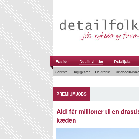
Forside
|
Detailnyheder
|
Detailjobs
|
Seneste
Dagligvarer
Elektronik
Sundhed/Kosme
PREMIUMJOBS
Aldi får millioner til en drast
kæden