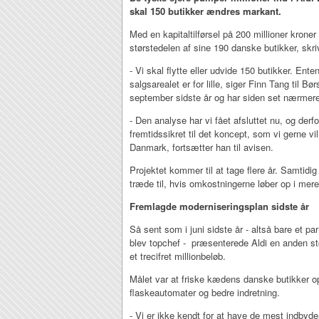
skal 150 butikker ændres markant.
Med en kapitaltilførsel på 200 millioner krone
størstedelen af sine 190 danske butikker, skr
- Vi skal flytte eller udvide 150 butikker. Enten
salgsarealet er for lille, siger Finn Tang til Bø
september sidste år og har siden set nærmere 
- Den analyse har vi fået afsluttet nu, og derfo
fremtidssikret til det koncept, som vi gerne vil
Danmark, fortsætter han til avisen.
Projektet kommer til at tage flere år. Samtidig e
træde til, hvis omkostningerne løber op i mere
Fremlagde moderniseringsplan sidste år
Så sent som i juni sidste år - altså bare et p
blev topchef - præsenterede Aldi en anden stør
et trecifret millionbeløb.
Målet var at friske kædens danske butikker 
flaskeautomater og bedre indretning.
- Vi er ikke kendt for at have de mest indbyd