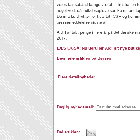
vores kassebånd længe været til frustration fo
noget ved, så indkøbsoplevelsen kommer i t
Danmarks direktør for kvalitet, CSR og kommu
pressemeddelelse sidste år.
Aldi har tabt penge i flere år på det danske m
2017.
LÆS OGSÅ: Nu udruller Aldi sit nye butik
Læs hele artiklen på Børsen
Flere detailnyheder
Daglig nyhedsmail:
Del artiklen: