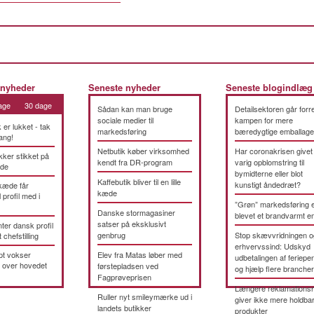
 nyheder
Seneste nyheder
Seneste blogindlæg
age
30 dage
Sådan kan man bruge
Detailsektoren går forre
sociale medier til
kampen for mere
k er lukket - tak
markedsføring
bæredygtige emballage
ang!
Netbutik køber virksomhed
Har coronakrisen givet
kker stikket på
kendt fra DR-program
varig opblomstring til
æde
bymidterne eller blot
Kaffebutik bliver til en lille
kunstigt åndedræt?
kæde får
kæde
 profil med i
”Grøn” markedsføring 
Danske stormagasiner
blevet et brandvarmt 
satser på eksklusivt
ter dansk profil
genbrug
Stop skævvridningen o
t chefstilling
erhvervssind: Udskyd
pt vokser
Elev fra Matas løber med
udbetalingen af feriepe
 over hovedet
førstepladsen ved
og hjælp flere brancher
Fagprøveprisen
Længere reklamationsr
Ruller nyt smileymærke ud i
giver ikke mere holdba
landets butikker
produkter