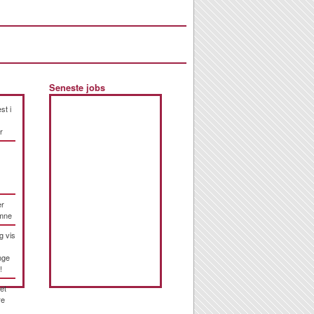
Seneste jobs
st i
r
er
emne
g vis
nge
!
et
re