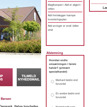
Magtkampen i Aldi er afgjort i
Læ
retten
Aldi fremlægger kæmpe
investeringsplan
Aldi-arvinger er endt i bitter
strid
Afstemning
Hvordan endte
omsætningen i første
halvår? (primært
specialhandel)
Markant bedre end
forventet
En anelse bedre end
forventet
:
Børsen
 Danmark. Ifølge topchefen
Nogenlunde som