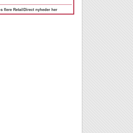
s flere RetailDirect nyheder her