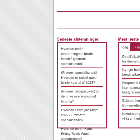
Seneste afstemninger
Mest læste
I dag
7 d
Hvordan endte
omsætningen i første
Detailfolk.d
halvår? (primært
for denne g
specialhandel)
Ny ejer træ
(Primært specialhandel)
kendt tøjk
Hvordan er salget gået i
første kvartal af 2023?
Ekspansiv 
international
(Primært arbejdsgiver) Er
bestyrelsen
den nye overenskomst
Zalando hen
fonuftig?
til nyoprette
Hvordan endte julesalget
Kaffekonce
2022? (Primært
virksomhed
specialhandel)
Hvordan endte Black
Friday/Black Week
salgsmæssigt