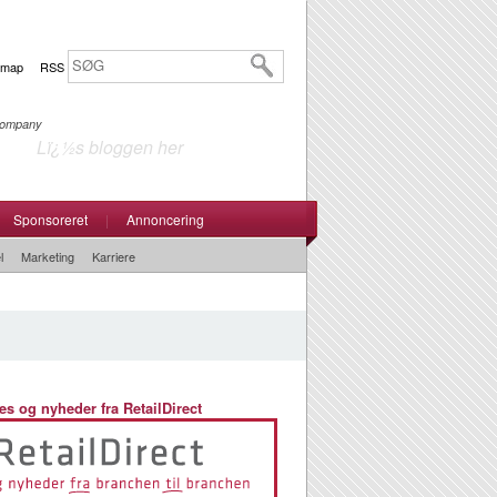
emap
RSS
 Company
Lï¿½s bloggen her
Sponsoreret
|
Annoncering
l
Marketing
Karriere
es og nyheder fra RetailDirect