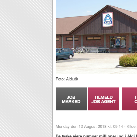
Foto: Aldi.dk
Monday den 13 August 2018 kl. 09:14 - Kilde
De tyske ejere pumper millioner ind i Aldi