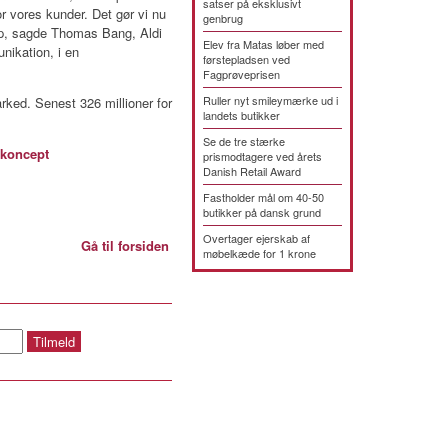
satser på eksklusivt
r vores kunder. Det gør vi nu
genbrug
op, sagde Thomas Bang, Aldi
Elev fra Matas løber med
nikation, i en
førstepladsen ved
Fagprøveprisen
Ruller nyt smileymærke ud i
arked. Senest 326 millioner for
landets butikker
Se de tre stærke
skoncept
prismodtagere ved årets
Danish Retail Award
Fastholder mål om 40-50
butikker på dansk grund
Overtager ejerskab af
Gå til forsiden
møbelkæde for 1 krone