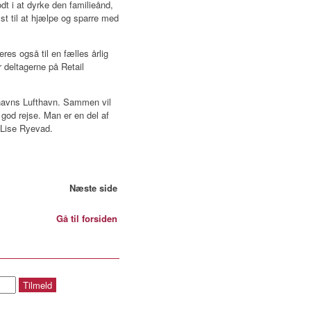
odt i at dyrke den familieånd,
st til at hjælpe og sparre med
res også til en fælles årlig
or deltagerne på Retail
benhavns Lufthavn. Sammen vil
 god rejse. Man er en del af
r Lise Ryevad.
Næste side
Gå til forsiden