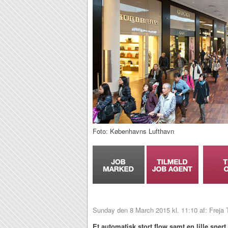
Foto: Københavns Lufthavn
Sunday den 8 March 2015 kl. 11:10 af: Freja
Et automatisk stort flow samt en lille sner