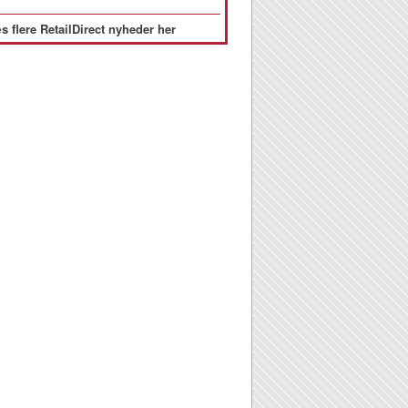
s flere RetailDirect nyheder her