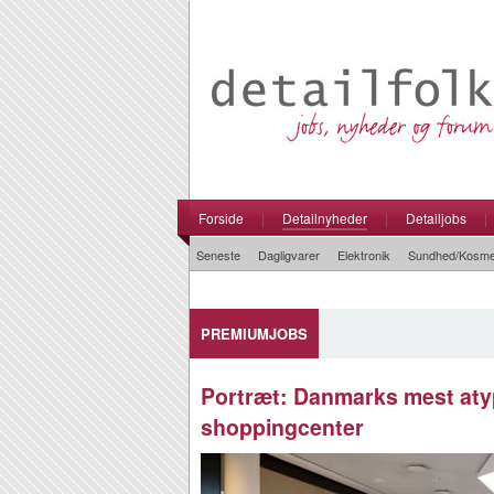
Forside
|
Detailnyheder
|
Detailjobs
|
Seneste
Dagligvarer
Elektronik
Sundhed/Kosme
PREMIUMJOBS
Portræt: Danmarks mest aty
shoppingcenter