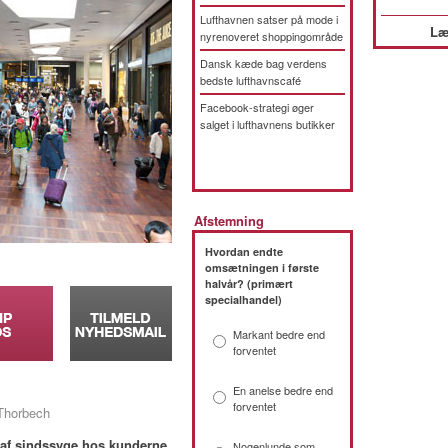
Lufthavnen satser på mode i
Læ
nyrenoveret shoppingområde
Dansk kæde bag verdens
bedste lufthavnscafé
Facebook-strategi øger
salget i lufthavnens butikker
Afstemning
Hvordan endte
omsætningen i første
halvår? (primært
specialhandel)
Markant bedre end
forventet
En anelse bedre end
forventet
 Thorbech
t af sindssyge hos kunderne,
Nogenlunde som