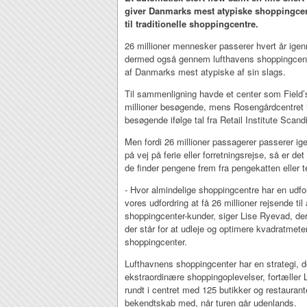
giver Danmarks mest atypiske shoppingcent
til traditionelle shoppingcentre.
26 millioner mennesker passerer hvert år ig
dermed også gennem lufthavens shoppingcent
af Danmarks mest atypiske af sin slags.
Til sammenligning havde et center som Field’
millioner besøgende, mens Rosengårdcentret 
besøgende ifølge tal fra Retail Institute Scand
Men fordi 26 millioner passagerer passerer 
på vej på ferie eller forretningsrejse, så er d
de finder pengene frem fra pengekatten eller 
- Hvor almindelige shoppingcentre har en udfor
vores udfordring at få 26 millioner rejsende til a
shoppingcenter-kunder, siger Lise Ryevad, der 
der står for at udleje og optimere kvadratmete
shoppingcenter.
Lufthavnens shoppingcenter har en strategi, 
ekstraordinære shoppingoplevelser, fortæller
rundt i centret med 125 butikker og restaurant
bekendtskab med, når turen går udenlands.