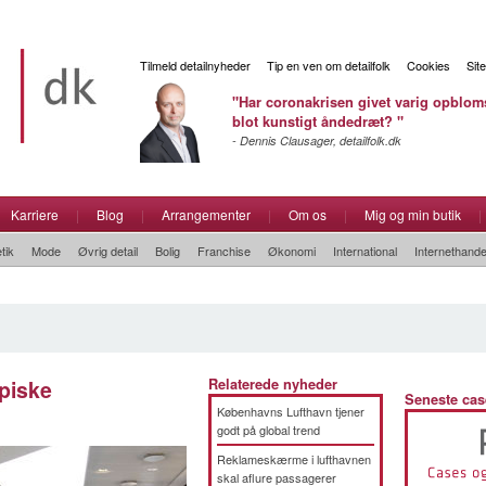
Tilmeld detailnyheder
Tip en ven om detailfolk
Cookies
Sit
"Har coronakrisen givet varig opbloms
blot kunstigt åndedræt? "
- Dennis Clausager, detailfolk.dk
Karriere
|
Blog
|
Arrangementer
|
Om os
|
Mig og min butik
|
tik
Mode
Øvrig detail
Bolig
Franchise
Økonomi
International
Internethande
piske
Relaterede nyheder
Seneste cas
Københavns Lufthavn tjener
godt på global trend
Reklameskærme i lufthavnen
skal aflure passagerer