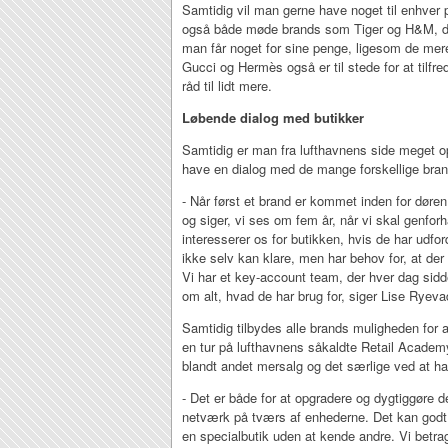
Samtidig vil man gerne have noget til enhver
også både møde brands som Tiger og H&M, der
man får noget for sine penge, ligesom de mer
Gucci og Hermès også er til stede for at tilfred
råd til lidt mere.
Løbende dialog med butikker
Samtidig er man fra lufthavnens side meget
have en dialog med de mange forskellige bran
- Når først et brand er kommet inden for døren
og siger, vi ses om fem år, når vi skal genforh
interesserer os for butikken, hvis de har udfo
ikke selv kan klare, men har behov for, at de
Vi har et key-account team, der hver dag sidd
om alt, hvad de har brug for, siger Lise Ryeva
Samtidig tilbydes alle brands muligheden for
en tur på lufthavnens såkaldte Retail Academy
blandt andet mersalg og det særlige ved at ha
- Det er både for at opgradere og dygtiggøre 
netværk på tværs af enhederne. Det kan godt
en specialbutik uden at kende andre. Vi betrag