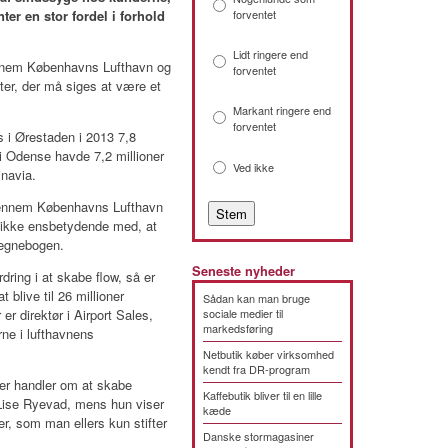
er en stor fordel i forhold
forventet
Lidt ringere end
ennem Københavns Lufthavn og
forventet
er, der må siges at være et
Markant ringere end
forventet
s i Ørestaden i 2013 7,8
i Odense havde 7,2 millioner
Ved ikke
inavia.
igennem Københavns Lufthavn
et ikke ensbetydende med, at
tegnebogen.
Seneste nyheder
dring i at skabe flow, så er
t blive til 26 millioner
Sådan kan man bruge
er direktør i Airport Sales,
sociale medier til
markedsføring
rne i lufthavnens
Netbutik køber virksomhed
kendt fra DR-program
der handler om at skabe
Kaffebutik bliver til en lille
 Lise Ryevad, mens hun viser
kæde
er, som man ellers kun stifter
Danske stormagasiner