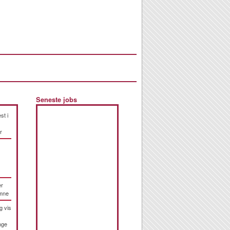
Seneste jobs
st i
r
er
emne
g vis
nge