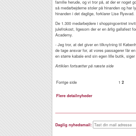
familie herude, og vi tror på, at der er noget g
så medarbejderne stoler på hinanden og har ly
hinanden i det daglige, forklarer Lise Ryevad.
De 1.300 medarbejdere i shoppingcentret invite
julefrokost, ligesom der er en årlig gallafest f
Academy.
- Jeg tror, at det giver en tilknytning til Kø
de tage ansvar for, at vores passagerer får en
en større kabale end sin egen lille butik, sige
Artiklen fortsætter på næste side
Forrige side
1
2
Flere detailnyheder
Daglig nyhedsmail: