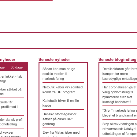
 nyheder
Seneste nyheder
Seneste blogindlæg
age
30 dage
Sådan kan man bruge
Detailsektoren går forre
sociale medier til
kampen for mere
k er lukket - tak
markedsføring
bæredygtige emballage
ang!
Netbutik køber virksomhed
Har coronakrisen givet
kker stikket på
kendt fra DR-program
varig opblomstring til
æde
bymidterne eller blot
Kaffebutik bliver til en lille
kunstigt åndedræt?
kæde får
kæde
 profil med i
”Grøn” markedsføring 
Danske stormagasiner
blevet et brandvarmt 
satser på eksklusivt
ter dansk profil
genbrug
Stop skævvridningen o
t chefstilling
erhvervssind: Udskyd
pt vokser
Elev fra Matas løber med
udbetalingen af feriepe
 over hovedet