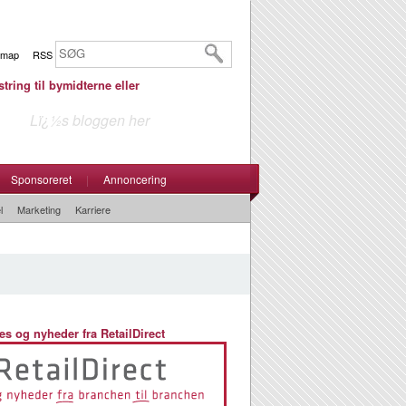
emap
RSS
tring til bymidterne eller
Lï¿½s bloggen her
Sponsoreret
|
Annoncering
l
Marketing
Karriere
es og nyheder fra RetailDirect