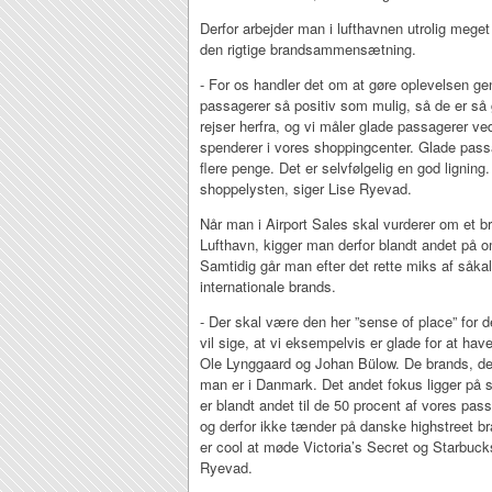
Derfor arbejder man i lufthavnen utrolig mege
den rigtige brandsammensætning.
- For os handler det om at gøre oplevelsen g
passagerer så positiv som mulig, så de er så
rejser herfra, og vi måler glade passagerer v
spenderer i vores shoppingcenter. Glade passa
flere penge. Det er selvfølgelig en god lignin
shoppelysten, siger Lise Ryevad.
Når man i Airport Sales skal vurderer om et 
Lufthavn, kigger man derfor blandt andet på 
Samtidig går man efter det rette miks af såkal
internationale brands.
- Der skal være den her ”sense of place” for d
vil sige, at vi eksempelvis er glade for at h
Ole Lynggaard og Johan Bülow. De brands, der
man er i Danmark. Det andet fokus ligger på s
er blandt andet til de 50 procent af vores pa
og derfor ikke tænder på danske highstreet b
er cool at møde Victoria’s Secret og Starbucks
Ryevad.