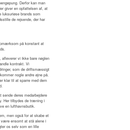
 pengepung. Derfor kan man
 giver en opfattelsen af, at
e luksuriøse brands som
sstille de rejsende, der har
 opmærksom på konstant at
ds.
, afleverer vi ikke bare nøglen
andle kontrakt. Vi
rdringer, som de driftsmæssigt
r kommer nogle andre øjne på.
er klar til at sparre med dem
d.
 at sende deres medarbejdere
. Her tilbydes de træning i
ve en lufthavnsbutik.
dem, men også for at skabe et
 være ensomt at stå alene i
ter os selv som en lille