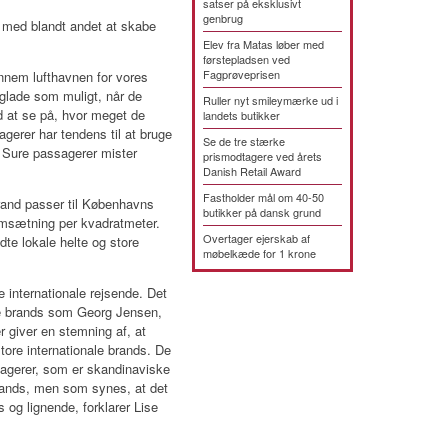
satser på eksklusivt
genbrug
t med blandt andet at skabe
Elev fra Matas løber med
førstepladsen ved
Fagprøveprisen
ennem lufthavnen for vores
 glade som muligt, når de
Ruller nyt smileymærke ud i
ed at se på, hvor meget de
landets butikker
gerer har tendens til at bruge
Se de tre stærke
g. Sure passagerer mister
prismodtagere ved årets
Danish Retail Award
Fastholder mål om 40-50
brand passer til Københavns
butikker på dansk grund
omsætning per kvadratmeter.
Overtager ejerskab af
dte lokale helte og store
møbelkæde for 1 krone
e internationale rejsende. Det
ave brands som Georg Jensen,
 giver en stemning af, at
tore internationale brands. De
ssagerer, som er skandinaviske
rands, men som synes, at det
 og lignende, forklarer Lise