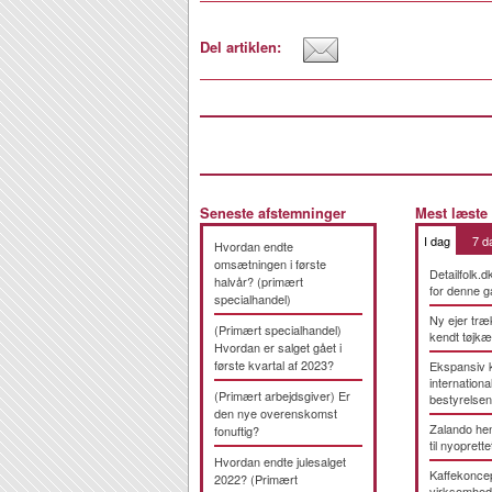
Del artiklen:
Seneste afstemninger
Mest læste
I dag
7 d
Hvordan endte
omsætningen i første
Detailfolk.d
halvår? (primært
for denne g
specialhandel)
Ny ejer træ
(Primært specialhandel)
kendt tøjk
Hvordan er salget gået i
første kvartal af 2023?
Ekspansiv 
international
(Primært arbejdsgiver) Er
bestyrelsen
den nye overenskomst
Zalando hen
fonuftig?
til nyoprette
Hvordan endte julesalget
Kaffekonce
2022? (Primært
virksomhed