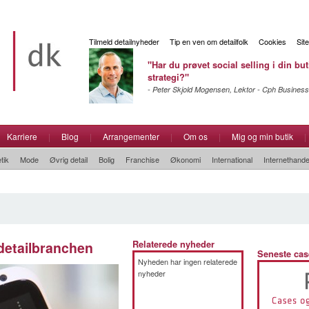
Tilmeld detailnyheder
Tip en ven om detailfolk
Cookies
Sit
"Har du prøvet social selling i din but
strategi?"
- Peter Skjold Mogensen, Lektor - Cph Business
Karriere
|
Blog
|
Arrangementer
|
Om os
|
Mig og min butik
|
tik
Mode
Øvrig detail
Bolig
Franchise
Økonomi
International
Internethande
detailbranchen
Relaterede nyheder
Seneste cas
Nyheden har ingen relaterede
nyheder