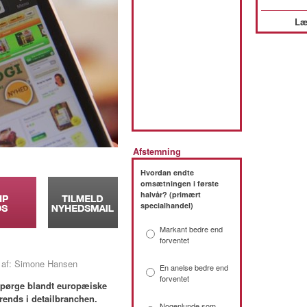
Læ
Afstemning
Hvordan endte
omsætningen i første
halvår? (primært
specialhandel)
Markant bedre end
forventet
 af: Simone Hansen
En anelse bedre end
forventet
spørge blandt europæiske
rends i detailbranchen.
Nogenlunde som