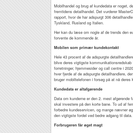
Mobilhandel og brug af kundedata er noget, der
fremtidens detailhandel. Det vurderer Master
rapport, hvor de har adspurgt 306 detailhandler
Tyskland, Rusland og Italien.
Her kan du læse om nogle af de trends den e
forvente de kommende år.
Mobilen som primær kundekontakt
Hele 43 procent af de adspurgte detailhandlere
blive deres vigtigste kommunikationsredskab 
forretninger, hjemmesider og call centre i 2020
hver fjerde af de adspurgte detailhandlere, d
bruger mobiltelefonen i forsøg på at nå deres
Kundedata er altafgørende
Data om kunderne er den 2. mest afgørende fa
skal investere på den korte bane. To ud af fem
forbedre kundeservicen, og mange nævner ø
den vigtigste fordel ved bedre adgang til data.
Forbrugeren får øget magt