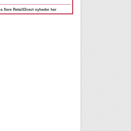
s flere RetailDirect nyheder her