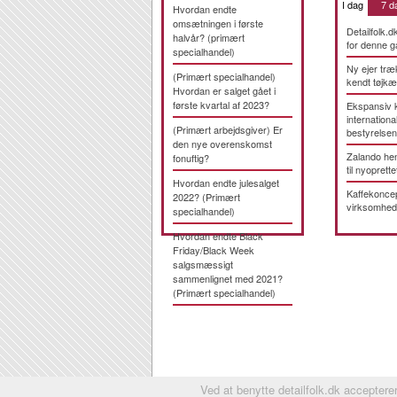
I dag
7 d
Hvordan endte
omsætningen i første
Detailfolk.d
halvår? (primært
for denne g
specialhandel)
Ny ejer træ
(Primært specialhandel)
kendt tøjk
Hvordan er salget gået i
første kvartal af 2023?
Ekspansiv 
international
(Primært arbejdsgiver) Er
bestyrelsen
den nye overenskomst
Zalando hen
fonuftig?
til nyoprette
Hvordan endte julesalget
Kaffekonce
2022? (Primært
virksomhed
specialhandel)
Hvordan endte Black
Friday/Black Week
salgsmæssigt
sammenlignet med 2021?
(Primært specialhandel)
Ved at benytte detailfolk.dk accepterer 