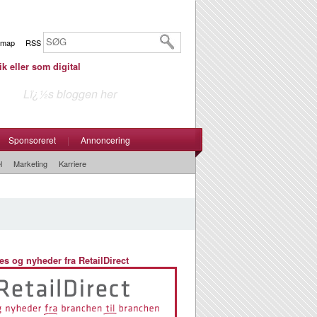
emap
RSS
ik eller som digital
Lï¿½s bloggen her
Sponsoreret
|
Annoncering
l
Marketing
Karriere
es og nyheder fra RetailDirect