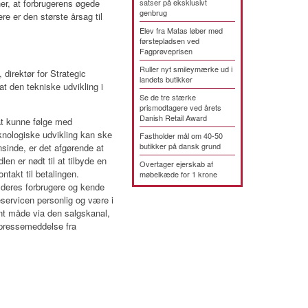
er, at forbrugerens øgede
satser på eksklusivt
genbrug
e er den største årsag til
Elev fra Matas løber med
førstepladsen ved
Fagprøveprisen
Ruller nyt smileymærke ud i
direktør for Strategic
landets butikker
t den tekniske udvikling i
Se de tre stærke
prismodtagere ved årets
Danish Retail Award
 at kunne følge med
nologiske udvikling kan ske
Fastholder mål om 40-50
butikker på dansk grund
sinde, er det afgørende at
en er nødt til at tilbyde en
Overtager ejerskab af
ontakt til betalingen.
møbelkæde for 1 krone
å deres forbrugere og kende
servicen personlig og være i
nt måde via den salgskanal,
 pressemeddelse fra