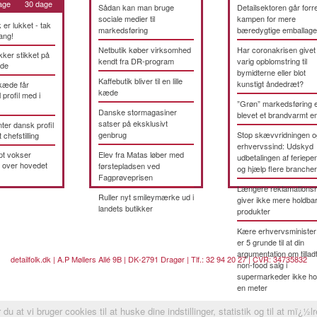
age
30 dage
Sådan kan man bruge
Detailsektoren går forre
sociale medier til
kampen for mere
k er lukket - tak
markedsføring
bæredygtige emballage
ang!
Netbutik køber virksomhed
Har coronakrisen givet
kker stikket på
kendt fra DR-program
varig opblomstring til
æde
bymidterne eller blot
Kaffebutik bliver til en lille
kunstigt åndedræt?
kæde får
kæde
 profil med i
”Grøn” markedsføring 
Danske stormagasiner
blevet et brandvarmt 
satser på eksklusivt
ter dansk profil
genbrug
Stop skævvridningen o
t chefstilling
erhvervssind: Udskyd
pt vokser
Elev fra Matas løber med
udbetalingen af feriepe
 over hovedet
førstepladsen ved
og hjælp flere brancher
Fagprøveprisen
Længere reklamationsr
Ruller nyt smileymærke ud i
giver ikke mere holdba
landets butikker
produkter
Kære erhvervsminister
er 5 grunde til at din
argumentation om tillad
detailfolk.dk | A.P Møllers Allé 9B | DK-2791 Dragør | Tlf.: 32 94 20 27 | CVR: 34735832
non-food salg i
supermarkeder ikke ho
en meter
du at vi bruger cookies til at huske dine indstillinger, statistik og til at mï¿½l