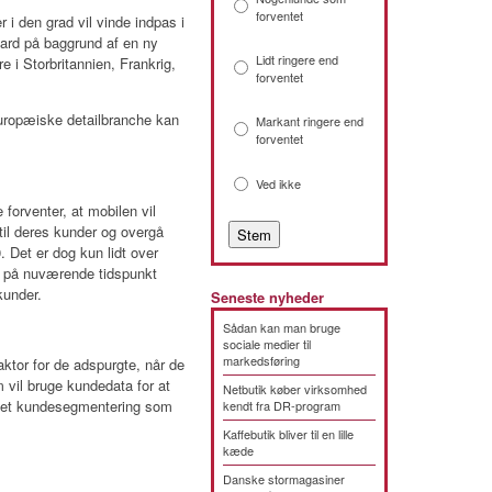
forventet
 i den grad vil vinde indpas i
Card på baggrund af en ny
Lidt ringere end
e i Storbritannien, Frankrig,
forventet
uropæiske detailbranche kan
Markant ringere end
forventet
Ved ikke
 forventer, at mobilen vil
til deres kunder og overgå
. Det er dog kun lidt over
er på nuværende tidspunkt
 kunder.
Seneste nyheder
Sådan kan man bruge
sociale medier til
markedsføring
ktor for de adspurgte, når de
 vil bruge kundedata for at
Netbutik køber virksomhed
get kundesegmentering som
kendt fra DR-program
Kaffebutik bliver til en lille
kæde
Danske stormagasiner