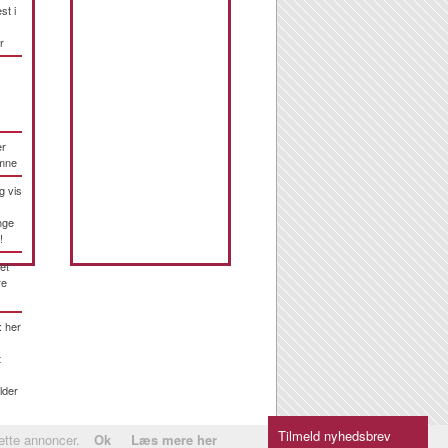
st i
r
er
emne
g vis
nge
!
et
re
: her
t
lder
Tilmeld nyhedsbrev
rette annoncer.
Ok
Læs mere her