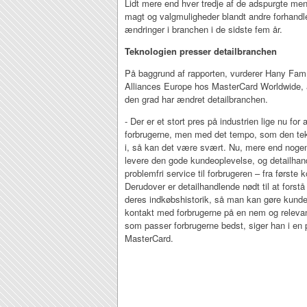
Lidt mere end hver tredje af de adspurgte men
magt og valgmuligheder blandt andre forhandler
ændringer i branchen i de sidste fem år.
Teknologien presser detailbranchen
På baggrund af rapporten, vurderer Hany Fam, 
Alliances Europe hos MasterCard Worldwide, a
den grad har ændret detailbranchen.
- Der er et stort pres på industrien lige nu for
forbrugerne, men med det tempo, som den tek
i, så kan det være svært. Nu, mere end nogen
levere den gode kundeoplevelse, og detailhandl
problemfri service til forbrugeren – fra første k
Derudover er detailhandlende nødt til at forst
deres indkøbshistorik, så man kan gøre kunde
kontakt med forbrugerne på en nem og releva
som passer forbrugerne bedst, siger han i en
MasterCard.