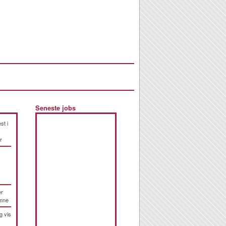
Seneste jobs
st i
r
er
emne
g vis