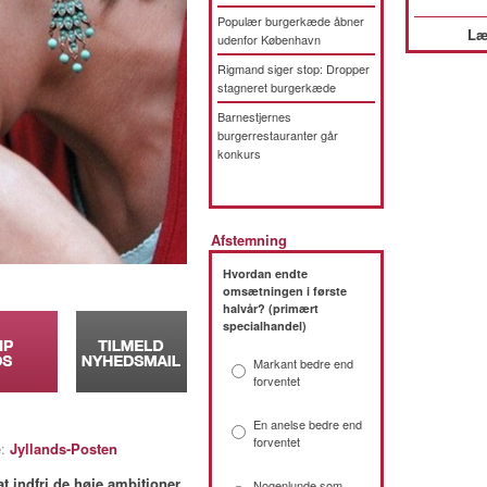
Populær burgerkæde åbner
Læ
udenfor København
Rigmand siger stop: Dropper
stagneret burgerkæde
Barnestjernes
burgerrestauranter går
konkurs
Afstemning
Hvordan endte
omsætningen i første
halvår? (primært
specialhandel)
Markant bedre end
forventet
En anelse bedre end
forventet
e:
Jyllands-Posten
 indfri de høje ambitioner.
Nogenlunde som