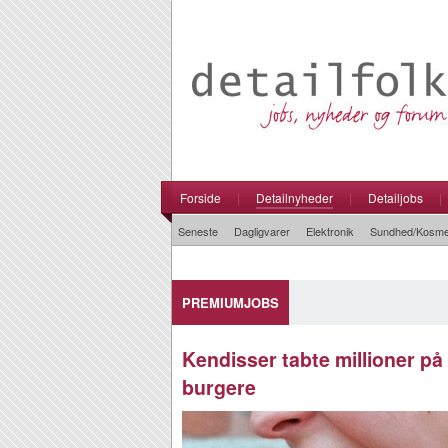
Forside
|
Detailnyheder
|
Detailjobs
|
Seneste
Dagligvarer
Elektronik
Sundhed/Kosme
PREMIUMJOBS
Kendisser tabte millioner p
burgere