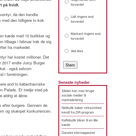
t på hvidt.
forventet
eventyr, da den kendte
Lidt ringere end
 med den tidligere tv-kok
forventet
Markant ringere end
l en kæde med 10 butikker og
forventet
 tilbage i februar trak de sig
fter fra markedet.
Ved ikke
ntyr har kostet millioner. Det
r 2017 endte Juicy Burger
skat - også selvom
 i forretningen.
Seneste nyheder
å mere end to københavnske
n Palads. Et tredje sted på
Sådan kan man bruge
 aldrig at åbne.
sociale medier til
markedsføring
 efter burgere. Gennem de
Netbutik køber virksomhed
frem og skærpet konkurrencen.
kendt fra DR-program
Kaffebutik bliver til en lille
kæde
Danske stormagasiner