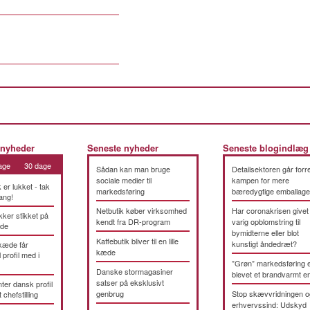
 nyheder
Seneste nyheder
Seneste blogindlæg
age
30 dage
Sådan kan man bruge
Detailsektoren går forre
sociale medier til
kampen for mere
k er lukket - tak
markedsføring
bæredygtige emballage
ang!
Netbutik køber virksomhed
Har coronakrisen givet
kker stikket på
kendt fra DR-program
varig opblomstring til
æde
bymidterne eller blot
Kaffebutik bliver til en lille
kunstigt åndedræt?
kæde får
kæde
 profil med i
”Grøn” markedsføring 
Danske stormagasiner
blevet et brandvarmt 
satser på eksklusivt
ter dansk profil
genbrug
Stop skævvridningen o
t chefstilling
erhvervssind: Udskyd