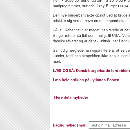
Henrik Boserup, der er udlært fra Søllerød Kro
madprogrammer, stiftede Juicy Burger i 2014.
Den nye burgerbar vakte opsigt ved at bruge 
adskilte sig ved at have en mere sprød overfl
- Alle i København er meget inspirerede af den
Burger referer så lidt som muligt til USA. Vor
danske råvarer og et dansk udtryk, har Henri
Samtidig nægtede han også i flere år at serve
kunder, fordi han simpelthen ikke selv kunne 
mad.
LÆS OGSÅ: Dansk burgerkæde fordobler 
Læs hele artiklen på Jyllands-Posten
Flere detailnyheder
Daglig nyhedsmail: