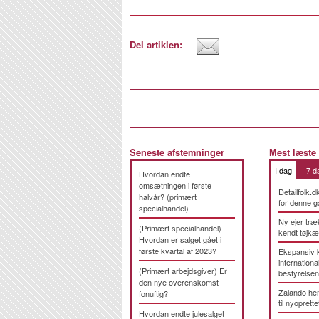
Del artiklen:
Seneste afstemninger
Mest læste
I dag
7 d
Hvordan endte
omsætningen i første
Detailfolk.d
halvår? (primært
for denne g
specialhandel)
Ny ejer træ
(Primært specialhandel)
kendt tøjk
Hvordan er salget gået i
første kvartal af 2023?
Ekspansiv 
international
(Primært arbejdsgiver) Er
bestyrelsen
den nye overenskomst
Zalando hen
fonuftig?
til nyoprette
Hvordan endte julesalget