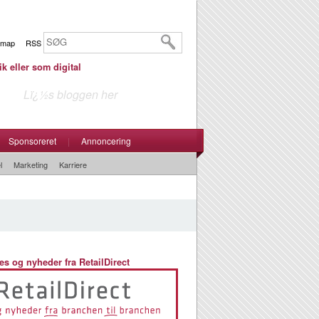
emap
RSS
ik eller som digital
Lï¿½s bloggen her
Sponsoreret
|
Annoncering
l
Marketing
Karriere
es og nyheder fra RetailDirect