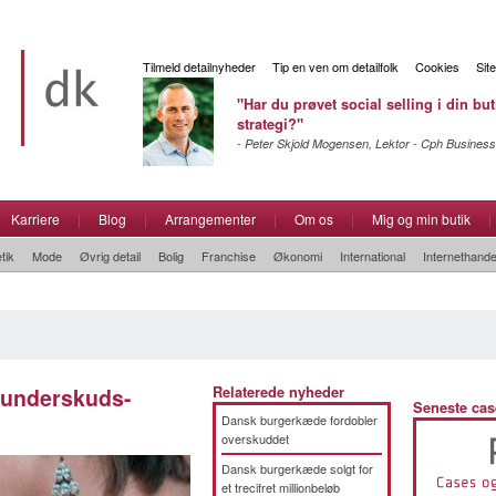
Tilmeld detailnyheder
Tip en ven om detailfolk
Cookies
Sit
"Har du prøvet social selling i din but
strategi?"
- Peter Skjold Mogensen, Lektor - Cph Business
Karriere
|
Blog
|
Arrangementer
|
Om os
|
Mig og min butik
|
tik
Mode
Øvrig detail
Bolig
Franchise
Økonomi
International
Internethande
å underskuds-
Relaterede nyheder
Seneste cas
Dansk burgerkæde fordobler
overskuddet
Dansk burgerkæde solgt for
et trecifret millionbeløb