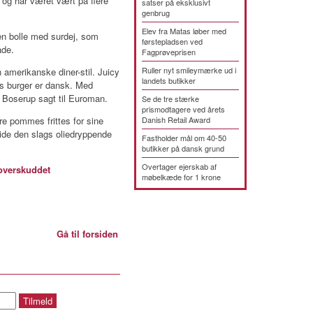
 og har været vært på flere
satser på eksklusivt
genbrug
Elev fra Matas løber med
en bolle med surdej, som
førstepladsen ved
ade.
Fagprøveprisen
Ruller nyt smileymærke ud i
 amerikanske diner-stil. Juicy
landets butikker
es burger er dansk. Med
k Boserup sagt til Euroman.
Se de tre stærke
prismodtagere ved årets
re pommes frittes for sine
Danish Retail Award
lide den slags oliedryppende
Fastholder mål om 40-50
butikker på dansk grund
Overtager ejerskab af
overskuddet
møbelkæde for 1 krone
Gå til forsiden