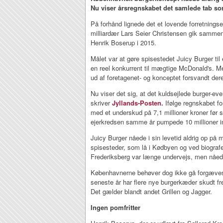
Nu viser årsregnskabet det samlede tab sor
På forhånd lignede det et lovende forretnings
milliardær Lars Seier Christensen gik sammen
Henrik Boserup i 2015.
Målet var at gøre spisestedet Juicy Burger ti
en reel konkurrent til mægtige McDonald's. Men
ud af foretagenet- og konceptet forsvandt dere
Nu viser det sig, at det kuldsejlede burger-eve
skriver
Jyllands-Posten.
Ifølge regnskabet fo
med et underskud på 7,1 millioner kroner før 
ejerkredsen samme år pumpede 10 millioner ind
Juicy Burger nåede i sin levetid aldrig op p
spisesteder, som lå i Kødbyen og ved biografe
Frederiksberg var længe undervejs, men nåede
Københavnerne behøver dog ikke gå forgæves
seneste år har flere nye burgerkæder skudt 
Det gælder blandt andet Grillen og Jagger.
Ingen pomfritter