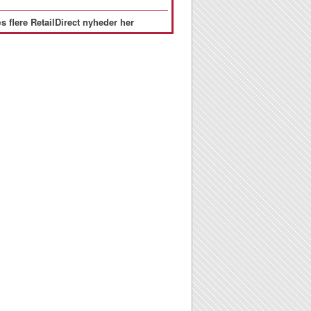
s flere RetailDirect nyheder her