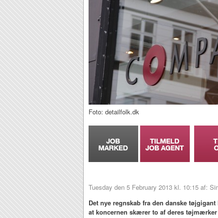
Foto: detailfolk.dk
Tuesday den 5 February 2013 kl. 10:15 af: 
Det nye regnskab fra den danske tøjgigan
at koncernen skærer to af deres tøjmærker 