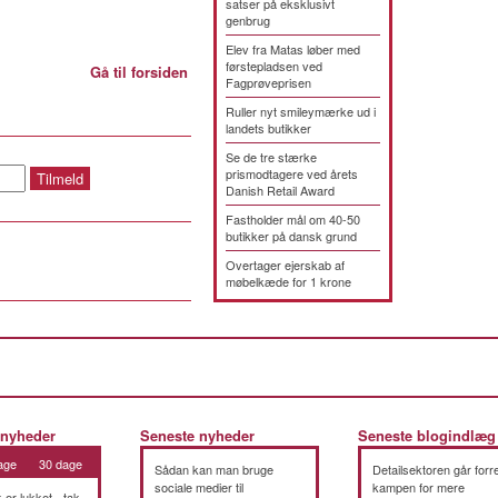
satser på eksklusivt
genbrug
Elev fra Matas løber med
førstepladsen ved
Gå til forsiden
Fagprøveprisen
Ruller nyt smileymærke ud i
landets butikker
Se de tre stærke
prismodtagere ved årets
Danish Retail Award
Fastholder mål om 40-50
butikker på dansk grund
Overtager ejerskab af
møbelkæde for 1 krone
 nyheder
Seneste nyheder
Seneste blogindlæg
age
30 dage
Sådan kan man bruge
Detailsektoren går forre
sociale medier til
kampen for mere
k er lukket - tak