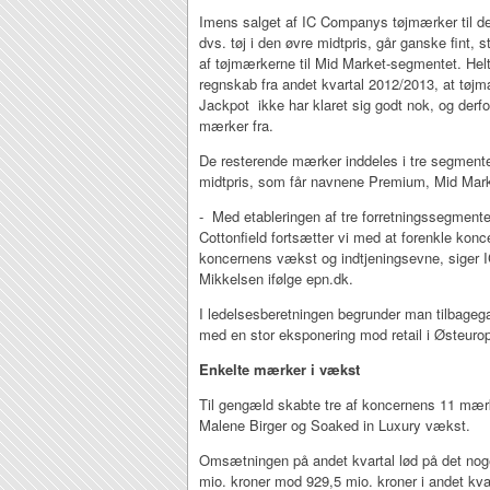
Imens salget af IC Companys tøjmærker til d
dvs. tøj i den øvre midtpris, går ganske fint, s
af tøjmærkerne til Mid Market-segmentet. Helt
regnskab fra andet kvartal 2012/2013, at tøjm
Jackpot ikke har klaret sig godt nok, og der
mærker fra.
De resterende mærker inddeles i tre segmenter
midtpris, som får navnene Premium, Mid Mar
- Med etableringen af tre forretningssegmente
Cottonfield fortsætter vi med at forenkle kon
koncernens vækst og indtjeningsevne, siger 
Mikkelsen ifølge epn.dk.
I ledelsesberetningen begrunder man tilbageg
med en stor eksponering mod retail i Østeuro
Enkelte mærker i vækst
Til gengæld skabte tre af koncernens 11 mær
Malene Birger og Soaked in Luxury vækst.
Omsætningen på andet kvartal lød på det nog
mio. kroner mod 929,5 mio. kroner i andet kva