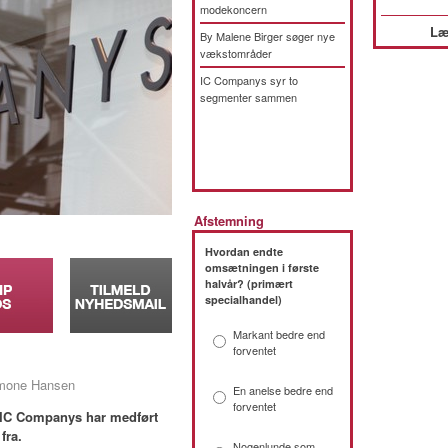
modekoncern
Læ
By Malene Birger søger nye
vækstområder
IC Companys syr to
segmenter sammen
Afstemning
Hvordan endte
omsætningen i første
halvår? (primært
specialhandel)
Markant bedre end
forventet
Simone Hansen
En anelse bedre end
forventet
t IC Companys har medført
fra.
Nogenlunde som