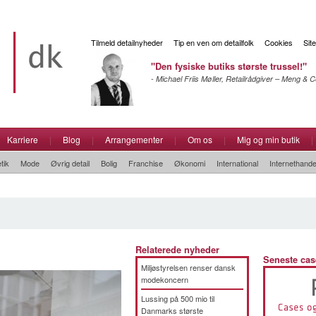
Tilmeld detailnyheder
Tip en ven om detailfolk
Cookies
Sit
"Den fysiske butiks største trussel!"
- Michael Friis Møller, Retailrådgiver – Meng &
Karriere
|
Blog
|
Arrangementer
|
Om os
|
Mig og min butik
|
tik
Mode
Øvrig detail
Bolig
Franchise
Økonomi
International
Internethande
Relaterede nyheder
Seneste cas
Miljøstyrelsen renser dansk
modekoncern
Lussing på 500 mio til
Danmarks største