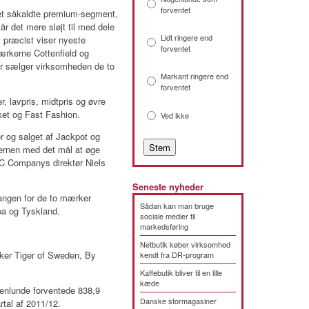
forventet
et såkaldte premium-segment,
tår det mere sløjt til med dele
Lidt ringere end
 præcist viser nyeste
forventet
ærkerne Cottenfield og
for sælger virksomheden de to
Markant ringere end
forventet
, lavpris, midtpris og øvre
ket og Fast Fashion.
Ved ikke
r og salget af Jackpot og
cernen med det mål at øge
IC Companys direktør Niels
Seneste nyheder
angen for de to mærker
Sådan kan man bruge
pa og Tyskland.
sociale medier til
markedsføring
Netbutik køber virksomhed
ker Tiger of Sweden, By
kendt fra DR-program
Kaffebutik bliver til en lille
kæde
enlunde forventede 838,9
Danske stormagasiner
rtal af 2011/12.