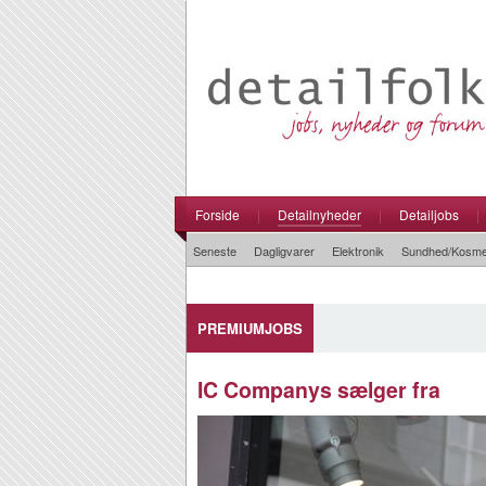
Forside
|
Detailnyheder
|
Detailjobs
|
Seneste
Dagligvarer
Elektronik
Sundhed/Kosme
PREMIUMJOBS
IC Companys sælger fra