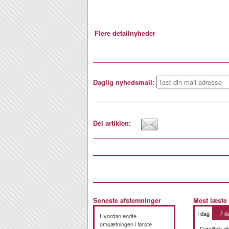
Flere detailnyheder
Daglig nyhedsmail:
Del artiklen:
Seneste afstemninger
Mest læste
I dag
7 d
Hvordan endte
omsætningen i første
Detailfolk.d