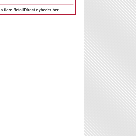
s flere RetailDirect nyheder her