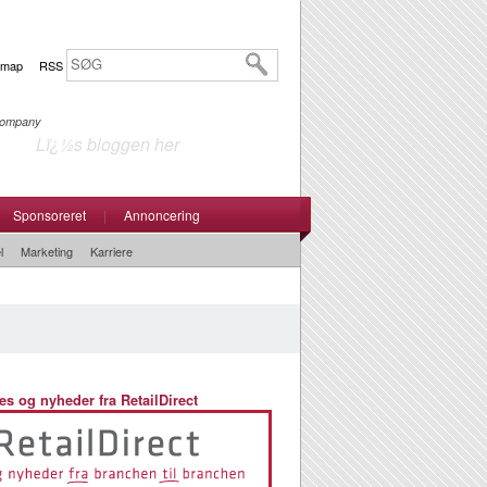
emap
RSS
 Company
Lï¿½s bloggen her
Sponsoreret
|
Annoncering
l
Marketing
Karriere
es og nyheder fra RetailDirect