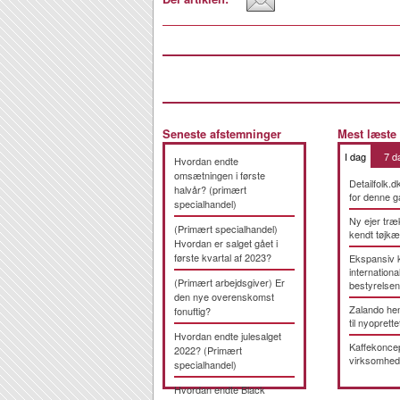
Seneste afstemninger
Mest læste
I dag
7 d
Hvordan endte
omsætningen i første
Detailfolk.d
halvår? (primært
for denne g
specialhandel)
Ny ejer træ
(Primært specialhandel)
kendt tøjk
Hvordan er salget gået i
første kvartal af 2023?
Ekspansiv 
international
(Primært arbejdsgiver) Er
bestyrelsen
den nye overenskomst
Zalando hen
fonuftig?
til nyoprette
Hvordan endte julesalget
Kaffekonce
2022? (Primært
virksomhed
specialhandel)
Hvordan endte Black