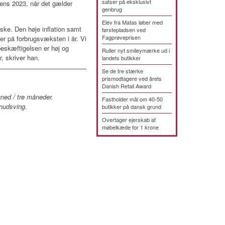
satser på eksklusivt
kens 2023, når det gælder
genbrug
Elev fra Matas løber med
tiske. Den høje inflation samt
førstepladsen ved
Fagprøveprisen
er på forbrugsvæksten i år. Vi
 beskæftigelsen er høj og
Ruller nyt smileymærke ud i
, skriver han.
landets butikker
Se de tre stærke
prismodtagere ved årets
Danish Retail Award
åned / tre måneder.
Fastholder mål om 40-50
onudsving.
butikker på dansk grund
Overtager ejerskab af
møbelkæde for 1 krone