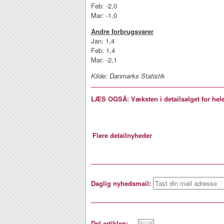
Feb: -2,0
Mar: -1,0
Andre forbrugsvarer
Jan: 1,4
Feb: 1,4
Mar: -2,1
Kilde: Danmarks Statistik
LÆS OGSÅ: Væksten i detailsalget for hel
Flere detailnyheder
Daglig nyhedsmail:
Del artiklen: