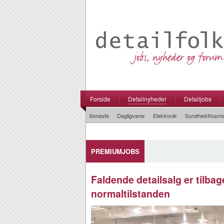
Forside
|
Detailnyheder
|
Detailjobs
|
Seneste
Dagligvarer
Elektronik
Sundhed/Kosme
PREMIUMJOBS
Faldende detailsalg er tilba
normaltilstanden