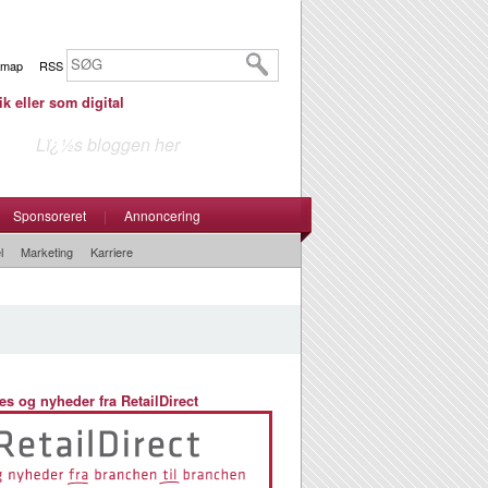
emap
RSS
ik eller som digital
Lï¿½s bloggen her
Sponsoreret
|
Annoncering
l
Marketing
Karriere
es og nyheder fra RetailDirect