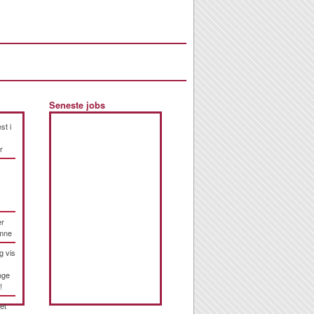
Seneste jobs
st i
r
er
emne
g vis
nge
!
et