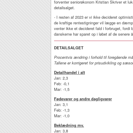
forventer seniorøkonom Kristian Skriver et lu
detailsalget.
- I resten af 2023 er vi ikke decideret optimis
de kraftige rentestigninger vil lægge en dæmp
venter ikke et decideret fald i forbruget, fordi
danskerne har sparet op i løbet af de senere år
DETAILSALGET
Procentvis ændring i forhold til foregående m
Tallene er korrigeret for prisudvikling og sæs
Detailhandel i alt
Jan: 2,3
Feb: -0,1
Mar: -1,5
Fødevarer og andre dagligvarer
Jan: 3,1
Feb: -1,3
Mar: -1,0
Beklædning mv.
Jan: 3,8