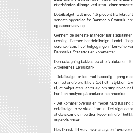
efterhånden tilbage ved start, viser senest
Detailsalget faldt med 1,5 procent fra februar 
seneste opgørelse fra Danmarks Statistik, som
og sæsonudsving.
Gennem de seneste måneder har statistikken 
udsving. Dermed har detailsalget fundet tilbage
coronakrisen, hvor bølgegangen i kurverne va
Danmarks Statistik i en kommentar.
Den udlægning bakkes op af privatøkonom Bri
Arbejdernes Landsbank.
- Detailsalget er kommet hæderligt i gang m
er med andre ord ikke slået helt i stykker i å
til, at salget stabiliserer sig omkring niveauet 
han i en analyse på bankens hjemmeside.
- Det kommer ovenpå en meget hård lussing til
detailsalget blev skudt i sænk. Det vigende 
at danskerne simpelthen køber mindre i butikk
stigende priser.
Hos Dansk Erhverv, hvor analysen i overvej