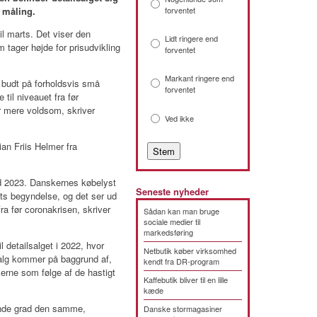
e måling.
forventet
til marts. Det viser den
Lidt ringere end
 tager højde for prisudvikling
forventet
Markant ringere end
budt på forholdsvis små
forventet
 til niveauet fra før
r mere voldsom, skriver
Ved ikke
an Friis Helmer fra
ed 2023. Danskernes købelyst
Seneste nyheder
rets begyndelse, og det ser ud
fra før coronakrisen, skriver
Sådan kan man bruge
sociale medier til
markedsføring
 detailsalget i 2022, hvor
Netbutik køber virksomhed
salg kommer på baggrund af,
kendt fra DR-program
erne som følge af de hastigt
Kaffebutik bliver til en lille
kæde
ende grad den samme,
Danske stormagasiner