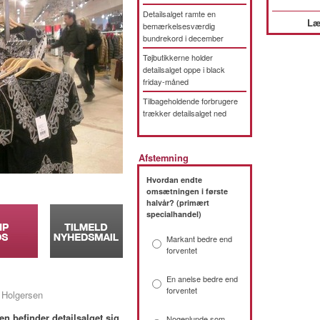
Detailsalget ramte en
Læ
bemærkelsesværdig
bundrekord i december
Tøjbutikkerne holder
detailsalget oppe i black
friday-måned
Tilbageholdende forbrugere
trækker detailsalget ned
Afstemning
Hvordan endte
omsætningen i første
halvår? (primært
specialhandel)
Markant bedre end
forventet
En anelse bedre end
forventet
 Holgersen
n befinder detailsalget sig
Nogenlunde som