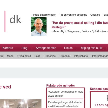
Tilmeld detailnyheder
Tip en ven om detailfolk
Cookies
Sit
"Har du prøvet social selling i din but
strategi?"
- Peter Skjold Mogensen, Lektor - Cph Business
Karriere
|
Blog
|
Arrangementer
|
Om os
|
Mig og min butik
|
tik
Mode
Øvrig detail
Bolig
Franchise
Økonomi
International
Internethande
ge ved
Relaterede nyheder
Seneste cas
Væksten i detailsalget for hele
2022 snyder
Detailsalget tager det største
skridt fremad i månedsvis