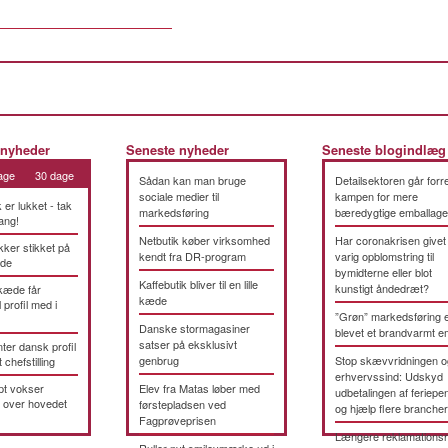
 nyheder
Seneste nyheder
Seneste blogindlæg
age
30 dage
Sådan kan man bruge
Detailsektoren går forre
sociale medier til
kampen for mere
k er lukket - tak
markedsføring
bæredygtige emballage
ang!
Netbutik køber virksomhed
Har coronakrisen givet
kker stikket på
kendt fra DR-program
varig opblomstring til
æde
bymidterne eller blot
Kaffebutik bliver til en lille
kunstigt åndedræt?
kæde får
kæde
 profil med i
”Grøn” markedsføring 
Danske stormagasiner
blevet et brandvarmt 
satser på eksklusivt
ter dansk profil
genbrug
Stop skævvridningen o
t chefstilling
erhvervssind: Udskyd
pt vokser
Elev fra Matas løber med
udbetalingen af feriepe
 over hovedet
førstepladsen ved
og hjælp flere brancher
Fagprøveprisen
Længere reklamationsr