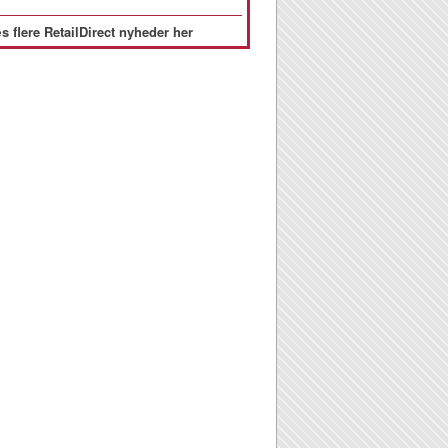
s flere RetailDirect nyheder her