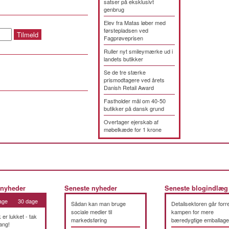
satser på eksklusivt
genbrug
Elev fra Matas løber med
førstepladsen ved
Fagprøveprisen
Ruller nyt smileymærke ud i
landets butikker
Se de tre stærke
prismodtagere ved årets
Danish Retail Award
Fastholder mål om 40-50
butikker på dansk grund
Overtager ejerskab af
møbelkæde for 1 krone
 nyheder
Seneste nyheder
Seneste blogindlæg
age
30 dage
Sådan kan man bruge
Detailsektoren går forre
sociale medier til
kampen for mere
k er lukket - tak
markedsføring
bæredygtige emballage
ang!