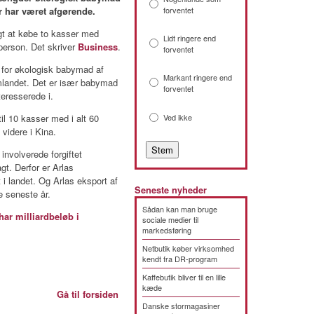
r har været afgørende.
forventet
gt at købe to kasser med
Lidt ringere end
erson. Det skriver
Business
.
forventet
t for økologisk babymad af
Markant ringere end
emlandet. Det er især babymad
forventet
teresserede i.
il 10 kasser med i alt 60
Ved ikke
videre i Kina.
involverede forgiftet
t. Derfor er Arlas
 landet. Og Arlas eksport af
Seneste nyheder
e seneste år.
Sådan kan man bruge
r milliardbeløb i
sociale medier til
markedsføring
Netbutik køber virksomhed
kendt fra DR-program
Kaffebutik bliver til en lille
kæde
Gå til forsiden
Danske stormagasiner