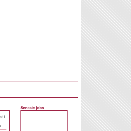
Seneste jobs
st i
r