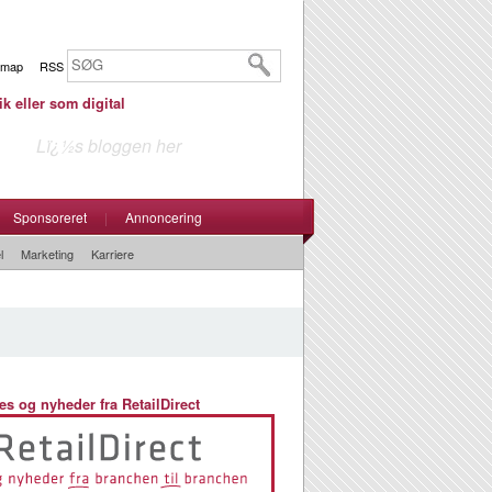
emap
RSS
ik eller som digital
Lï¿½s bloggen her
Sponsoreret
|
Annoncering
l
Marketing
Karriere
es og nyheder fra RetailDirect