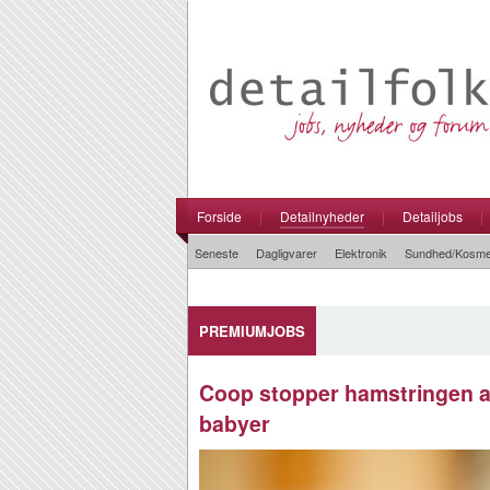
Forside
|
Detailnyheder
|
Detailjobs
|
Seneste
Dagligvarer
Elektronik
Sundhed/Kosme
PREMIUMJOBS
Coop stopper hamstringen a
babyer