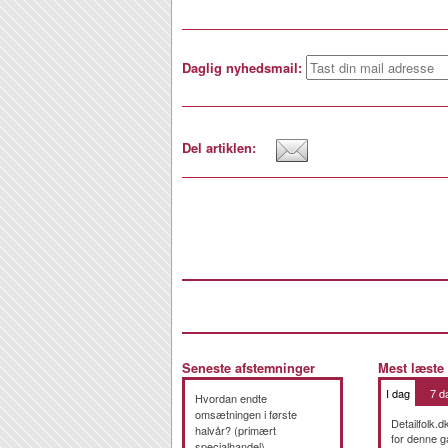
Daglig nyhedsmail:
Del artiklen:
Seneste afstemninger
Mest læste
I dag
7 d
Hvordan endte
omsætningen i første
Detailfolk.d
halvår? (primært
for denne g
specialhandel)