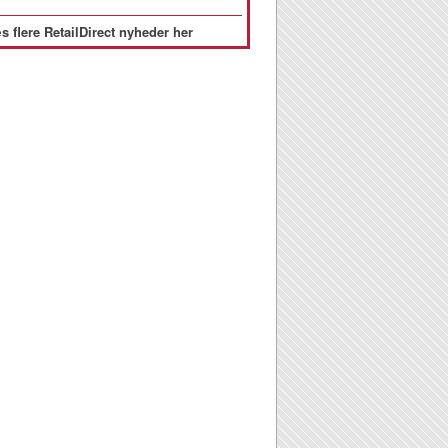
s flere RetailDirect nyheder her