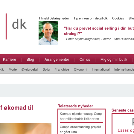
Tilmeld detailnyheder
Tip en ven om detailfolk
Cookies
Sit
"Har du prøvet social selling i din but
strategi?"
- Peter Skjold Mogensen, Lektor - Cph Business
Karriere
|
Blog
|
Arrangementer
|
Om os
|
Mig og min butik
|
tik
Mode
Øvrig detail
Bolig
Franchise
Økonomi
International
Internethande
f økomad til
Relaterede nyheder
Seneste cas
Kæmpe ejendomssalg: Coop
har milliardbeløb i kikkerten
Coops crowdfunding-projekt
er gået i stå