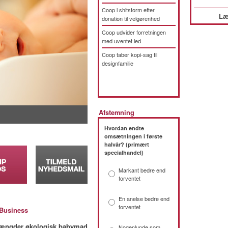
Coop i shitstorm efter
Læ
donation til velgørenhed
Coop udvider forretningen
med uventet led
Coop taber kopi-sag til
designfamilie
Afstemning
Hvordan endte
omsætningen i første
halvår? (primært
specialhandel)
Markant bedre end
forventet
En anelse bedre end
forventet
Business
 mængder økologisk babymad
Nogenlunde som