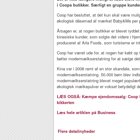
i Coops butikker. Særligt en gruppe kunde
Coop har besluttet, at det kun skal være muli
økologisk dåsemad af mærket Baby&Me per p
Årsagen er, at nogen butikker er blevet rydde
kinesiske kunder, som solgte det videre i hj
produceret af Arla Foods, som turisterne er in
Coop har været ude for, at nogen har købt op t
bøtter modermælkserstatning for at sælge det 
Kina var i 2008 ramt af en stor skandale, som 
modermælkserstatning. 50.000 børn blev indlag
modermælkserstatning blevet meget populært i
økologisk mælkepulver er vokset betydeligt d
LÆS OGSÅ: Kæmpe ejendomssalg: Coop ha
kikkerten
Læs hele artiklen på Business
Flere detailnyheder