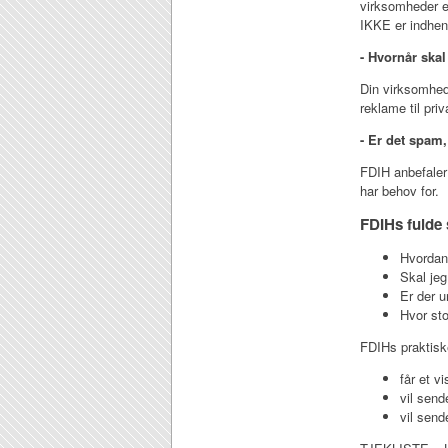
virksomheder er
IKKE er indhen
- Hvornår ska
Din virksomhed
reklame til pri
- Er det spam
FDIH anbefaler 
har behov for.
FDIHs fulde
Hvordan
Skal jeg
Er der u
Hvor st
FDIHs praktiske
får et vi
vil send
vil send