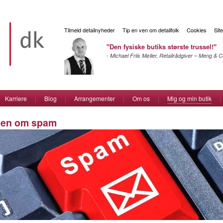
Tilmeld detailnyheder
Tip en ven om detailfolk
Cookies
Sit
"Den fysiske butiks største trussel!"
- Michael Friis Møller, Retailrådgiver – Meng &
Karriere
|
Blog
|
Arrangementer
|
Om os
|
Mig og min butik
|
iden om spam