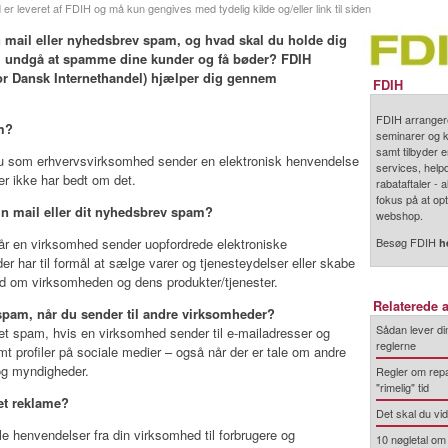
 er leveret af FDIH og må kun gengives med tydelig kilde og/eller link til siden
n mail eller nyhedsbrev spam, og hvad skal du holde dig
vil undgå at spamme dine kunder og få bøder?
FDIH
or Dansk Internethandel) hjælper dig gennem
FDIH
FDIH arrangere
m?
seminarer og k
samt tilbyder e
u som erhvervsvirksomhed sender en elektronisk henvendelse
services, help
der ikke har bedt om det.
rabataftaler -
fokus på at op
in mail eller dit nyhedsbrev spam?
webshop.
år en virksomhed sender uopfordrede elektroniske
Besøg FDIH
h
er har til formål at sælge varer og tjenesteydelser eller skabe
om virksomheden og dens produkter/tjenester.
Relaterede a
 spam, når du sender til andre virksomheder?
Sådan lever din
et spam, hvis en virksomhed sender til e-mailadresser og
reglerne
 profiler på sociale medier – også når der er tale om andre
og myndigheder.
Regler om repa
"rimelig" tid
et reklame?
Det skal du vi
lle henvendelser fra din virksomhed til forbrugere og
10 nøgletal om