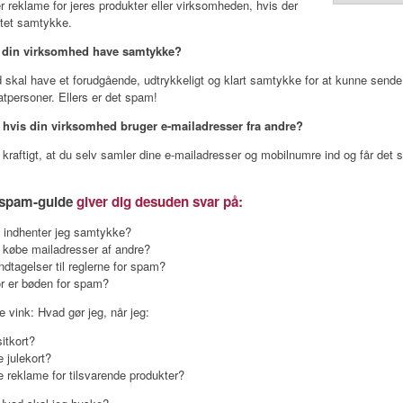
 reklame for jeres produkter eller virksomheden, hvis der
tet samtykke.
l din virksomhed have samtykke?
 skal have et forudgående, udtrykkeligt og klart samtykke for at kunne sende
vatpersoner. Ellers er det spam!
, hvis din virksomhed bruger e-mailadresser fra andre?
kraftigt, at du selv samler dine e-mailadresser og mobilnumre ind og får det
 spam-guide
giver dig desuden svar på:
 indhenter jeg samtykke?
 købe mailadresser af andre?
ndtagelser til reglerne for spam?
or er bøden for spam?
 vink: Hvad gør jeg, når jeg:
sitkort?
e julekort?
e reklame for tilsvarende produkter?