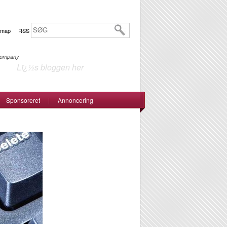
emap
RSS
 Company
Lï¿½s bloggen her
Sponsoreret
|
Annoncering