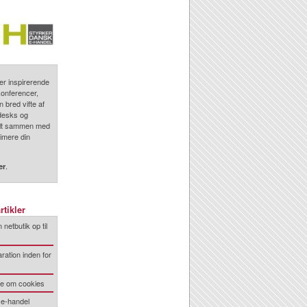
r inspirerende
onferencer,
n bred vifte af
desks og
 alt sammen med
timere din
.
er
rtikler
 netbutik op til
ration inden for
de om cookies
 e-handel