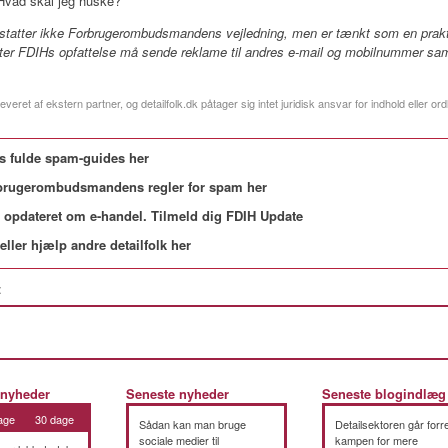
vad skal jeg huske?
statter ikke Forbrugerombudsmandens vejledning, men er tænkt som en praktis
ter FDIHs opfattelse må sende reklame til andres e-mail og mobilnummer samt
everet af ekstern partner, og detailfolk.dk påtager sig intet juridisk ansvar for indhold eller ord
s fulde spam-guides her
brugerombudsmandens regler for spam her
 opdateret om e-handel. Tilmeld dig FDIH Update
eller hjælp andre detailfolk her
:
 nyheder
Seneste nyheder
Seneste blogindlæg
age
30 dage
Sådan kan man bruge
Detailsektoren går forre
sociale medier til
kampen for mere