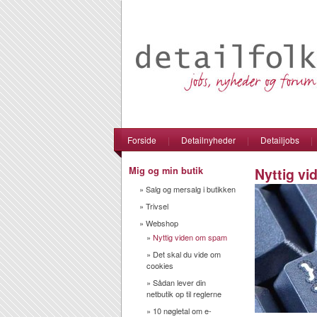
Forside
|
Detailnyheder
|
Detailjobs
|
Mig og min butik
Nyttig v
»
Salg og mersalg i butikken
»
Trivsel
»
Webshop
»
Nyttig viden om spam
»
Det skal du vide om
cookies
»
Sådan lever din
netbutik op til reglerne
»
10 nøgletal om e-