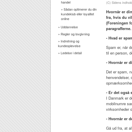
handel
(C) Sidens indhold
»
Sådan optimerer du din
Hvornår er di
kundeklub eller loyalitet
fra, hvis du 
online
(Foreningen f
»
Uddannelse
paragrafferne.
»
Regler og lovgivning
- Hvad er spa
»
Indretning og
kundeoplevelse
Spam er, når d
til en person, 
»
Ledelse i detail
- Hvornår er d
Det er spam, n
henvendelser, d
opmærksomhed 
- Er det også
I Danmark er d
mobilnumre samt
virksomheder 
- Hvornår er d
Gå ud fra, at a