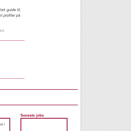
k guide til,
 profiler på
lyd.
Seneste jobs
st i