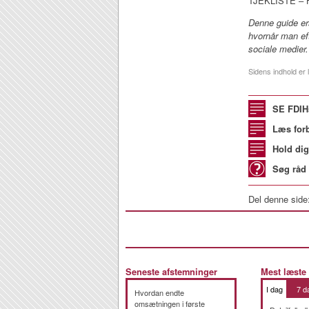
TJEKLISTE – H
Denne guide er
hvornår man ef
sociale medier.
Sidens indhold er l
SE FDIH
Læs for
Hold dig
Søg råd 
Del denne side
Seneste afstemninger
Mest læste
I dag
7 d
Hvordan endte
omsætningen i første