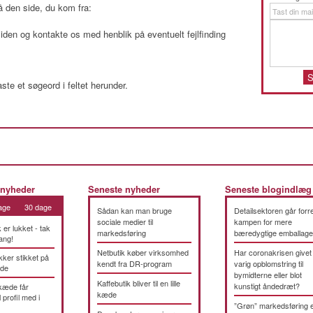
på den side, du kom fra:
iden og kontakte os med henblik på eventuelt fejlfinding
ste et søgeord i feltet herunder.
 nyheder
Seneste nyheder
Seneste blogindlæg
age
30 dage
Sådan kan man bruge
Detailsektoren går forre
sociale medier til
kampen for mere
k er lukket - tak
markedsføring
bæredygtige emballage
ang!
Netbutik køber virksomhed
Har coronakrisen givet
kker stikket på
kendt fra DR-program
varig opblomstring til
æde
bymidterne eller blot
Kaffebutik bliver til en lille
kunstigt åndedræt?
kæde får
kæde
 profil med i
”Grøn” markedsføring 