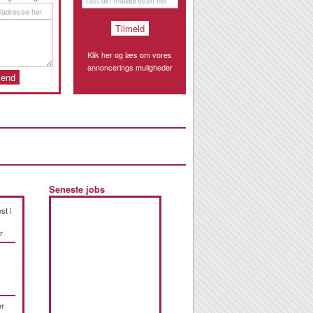
Klik her og læs om vores
annoncerings muligheder
Seneste jobs
st i
r
er