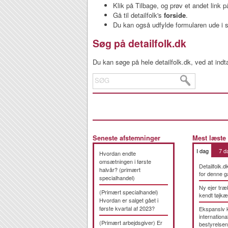
Klik på Tilbage, og prøv et andet link 
Gå til detailfolk's
forside
.
Du kan også udfylde formularen ude i s
Søg på detailfolk.dk
Du kan søge på hele detailfolk.dk, ved at indta
Seneste afstemninger
Mest læste
I dag
7 d
Hvordan endte
omsætningen i første
Detailfolk.d
halvår? (primært
for denne g
specialhandel)
Ny ejer træ
(Primært specialhandel)
kendt tøjk
Hvordan er salget gået i
første kvartal af 2023?
Ekspansiv 
international
(Primært arbejdsgiver) Er
bestyrelsen