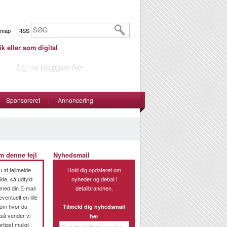
emap
RSS
ik eller som digital
Lï¿½s bloggen her
Sponsoreret
|
Annoncering
m denne fejl
Nyhedsmail
 at fejlmelde
Hold dig opdateret om
ide, så udfyld
nyheder og debat i
med din E-mail
detailbranchen.
entuelt en lille
om hvor du
Tilmeld dig nyhedsmail
 så vender vi
her
rtigst muligt