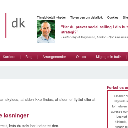
Tilmeld detailnyheder
Tip en ven om detailfolk
Cookies
Sit
"Har du prøvet social selling i din but
strategi?"
- Peter Skjold Mogensen, Lektor - Cph Business
Karriere
|
Blog
|
Arrangementer
|
Om os
|
Mig og min butik
|
Fortæl os o
Ønsker du
n skyldes, at siden ikke findes, at siden er flyttet eller at
følgende s
formularen 
adresse og ev
e løsninger
besked 
klikkede,
rekt, hvis du selv har indtastet den.
tilbage hu