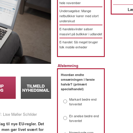
hele november
Læ
Undersøgelse: Mange
netbutikker kører med stort
underskud
E-handelsvinder satser
massivt på butikker i udlandet
E-handel: Så meget bruger
folk mobile enheder
Afstemning
Hvordan endte
omsætningen i første
halvår? (primært
specialhandel)
Markant bedre end
forventet
 Lise Møller Schilder
En anelse bedre end
forventet
lag til nye EU-regler. Det
men gør livet svært for
Nogenlunde som