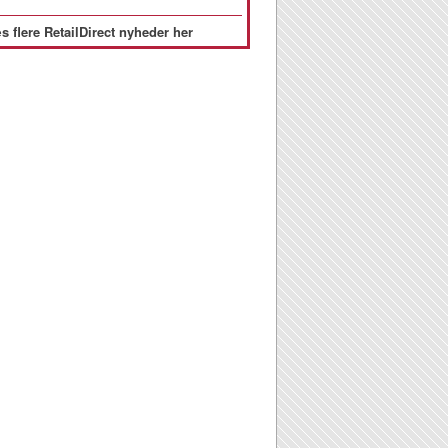
s flere RetailDirect nyheder her