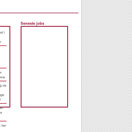
Seneste jobs
st i
r
er
emne
g vis
nge
!
et
re
: her