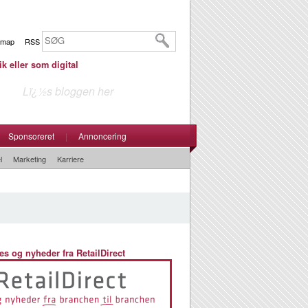
emap
RSS
ik eller som digital
Lï¿½s bloggen her
Sponsoreret
|
Annoncering
l
Marketing
Karriere
es og nyheder fra RetailDirect