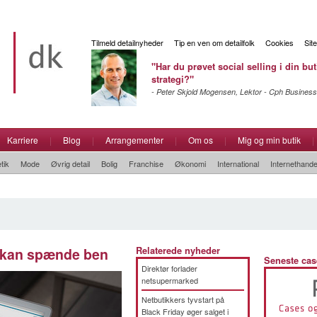
Tilmeld detailnyheder
Tip en ven om detailfolk
Cookies
Sit
"Har du prøvet social selling i din but
strategi?"
- Peter Skjold Mogensen, Lektor - Cph Business
Karriere
|
Blog
|
Arrangementer
|
Om os
|
Mig og min butik
|
tik
Mode
Øvrig detail
Bolig
Franchise
Økonomi
International
Internethande
l kan spænde ben
Relaterede nyheder
Seneste cas
Direktør forlader
netsupermarked
Netbutikkers tyvstart på
Black Friday øger salget i