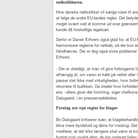
netbutikkerne.
Hvis danske netbutikker vil sælge varer til an
at følge de andre EU-landes regler. Det betyde
meget svært ved at komme ud over grænserne
kende 28 forskellige regelsæt.
Derfor er Dansk Erhverv også glad for, at EU
harmonisere reglerne for netkøb, så der kun er
håndhæves. Der er dog også store problemer
Erhverv.
- Det er uheldigt, at man vil give forbrugerne f
afhængig af, om varen er købt på nettet eller i
passer slet ikke med virkeligheden, hvor forb
returnere til butikken. De steder hvor forhold
ens - ellers giver det forvirring, siger chefko
Dalsgaard, i en pressemeddelelse.
Forslag om nye regler for klager
Bo Dalsgaard kritiserer især, at klagebehandli
blive mere byrdefuld og åbne for misbrug. Det 
medfører, at det ikke længere skal være et kra
hurtigt som muligt efter, de har opdaget fejle