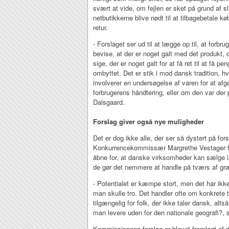
svært at vide, om fejlen er sket på grund af s
netbutikkerne blive nødt til at tilbagebetale 
retur.
- Forslaget ser ud til at lægge op til, at forbr
bevise, at der er noget galt med det produkt, 
sige, der er noget galt for at få ret til at få pe
ombyttet. Det er stik i mod dansk tradition, h
involverer en undersøgelse af varen for at afgø
forbrugerens håndtering, eller om den var der
Dalsgaard.
Forslag giver også nye muligheder
Det er dog ikke alle, der ser så dystert på fors
Konkurrencekommissær Margrethe Vestager forv
åbne for, at danske virksomheder kan sælge la
de gør det nemmere at handle på tværs af gr
- Potentialet er kæmpe stort, men det har 
man skulle tro. Det handler ofte om konkrete t
tilgængelig for folk, der ikke taler dansk, alt
man levere uden for den nationale geografi?, s
Kommissionens forslag er blevet fremlagt af 