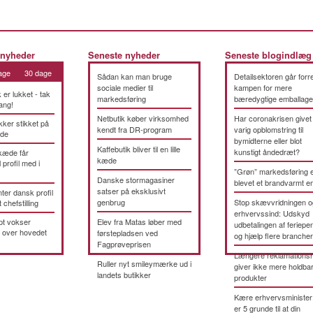
 nyheder
Seneste nyheder
Seneste blogindlæg
age
30 dage
Sådan kan man bruge
Detailsektoren går forre
sociale medier til
kampen for mere
k er lukket - tak
markedsføring
bæredygtige emballage
ang!
Netbutik køber virksomhed
Har coronakrisen givet
kker stikket på
kendt fra DR-program
varig opblomstring til
æde
bymidterne eller blot
Kaffebutik bliver til en lille
kunstigt åndedræt?
kæde får
kæde
 profil med i
”Grøn” markedsføring 
Danske stormagasiner
blevet et brandvarmt 
satser på eksklusivt
ter dansk profil
genbrug
Stop skævvridningen o
t chefstilling
erhvervssind: Udskyd
pt vokser
Elev fra Matas løber med
udbetalingen af feriepe
 over hovedet
førstepladsen ved
og hjælp flere brancher
Fagprøveprisen
Længere reklamationsr
Ruller nyt smileymærke ud i
giver ikke mere holdba
landets butikker
produkter
Kære erhvervsminister
er 5 grunde til at din