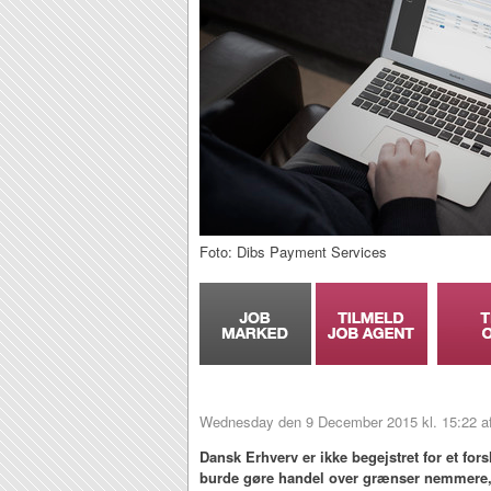
Foto: Dibs Payment Services
Wednesday den 9 December 2015 kl. 15:22 af:
Dansk Erhverv er ikke begejstret for et fors
burde gøre handel over grænser nemmere, 