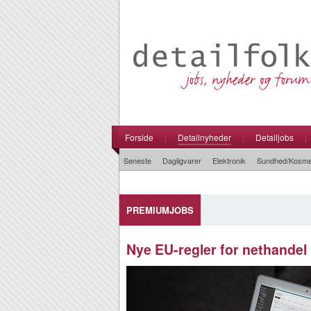
Forside
|
Detailnyheder
|
Detailjobs
|
Seneste
Dagligvarer
Elektronik
Sundhed/Kosme
PREMIUMJOBS
Nye EU-regler for nethande