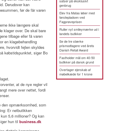
satser på eksklusivt
lid. Derudover kan
genbrug
købesummen, før de får varen
Elev fra Matas løber med
førstepladsen ved
Fagprøveprisen
ugerne ikke længere skal
Ruller nyt smileymærke ud i
de klager over. De skal bare
landets butikker
ngene tilbage eller få varen
vor en klagebehandling
Se de tre stærke
prismodtagere ved årets
re, hvorvidt fejlen skyldes
Danish Retail Award
 på købstidspunktet, siger Bo
Fastholder mål om 40-50
butikker på dansk grund
Overtager ejerskab af
møbelkæde for 1 krone
laget.
enter, at de nye regler vil
ngt mere over nettet, fordi
ænser.
ikke den opmærksomhed, som
ing: Er netbutikken
så kun 5,6 millioner? Og kan
iger hun til
business.dk
den digitale kommissær,