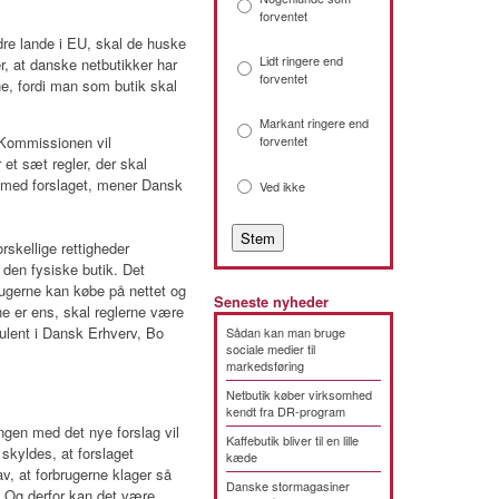
forventet
dre lande i EU, skal de huske
Lidt ringere end
r, at danske netbutikker har
forventet
, fordi man som butik skal
Markant ringere end
-Kommissionen vil
forventet
 et sæt regler, der skal
 med forslaget, mener Dansk
Ved ikke
orskellige rettigheder
 den fysiske butik. Det
rugerne kan købe på nettet og
Seneste nyheder
ene er ens, skal reglerne være
nsulent i Dansk Erhverv, Bo
Sådan kan man bruge
sociale medier til
markedsføring
Netbutik køber virksomhed
kendt fra DR-program
ngen med det nye forslag vil
Kaffebutik bliver til en lille
skyldes, at forslaget
kæde
v, at forbrugerne klager så
Danske stormagasiner
n. Og derfor kan det være