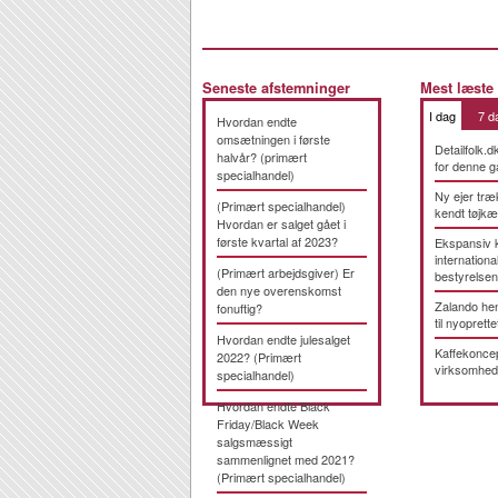
Seneste afstemninger
Mest læste
I dag
7 d
Hvordan endte
omsætningen i første
Detailfolk.d
halvår? (primært
for denne g
specialhandel)
Ny ejer træ
(Primært specialhandel)
kendt tøjk
Hvordan er salget gået i
første kvartal af 2023?
Ekspansiv 
international
(Primært arbejdsgiver) Er
bestyrelsen
den nye overenskomst
Zalando hen
fonuftig?
til nyoprette
Hvordan endte julesalget
Kaffekonce
2022? (Primært
virksomhed
specialhandel)
Hvordan endte Black
Friday/Black Week
salgsmæssigt
sammenlignet med 2021?
(Primært specialhandel)