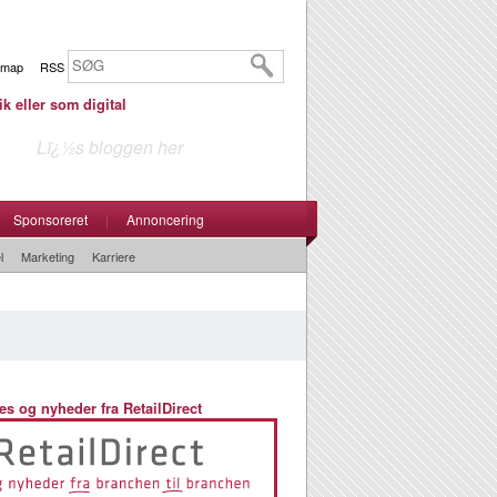
emap
RSS
ik eller som digital
Lï¿½s bloggen her
Sponsoreret
|
Annoncering
l
Marketing
Karriere
es og nyheder fra RetailDirect