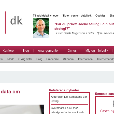
Tilmeld detailnyheder
Tip en ven om detailfolk
Cookies
Sit
"Har du prøvet social selling i din but
strategi?"
- Peter Skjold Mogensen, Lektor - Cph Business
Karriere
|
Blog
|
Arrangementer
|
Om os
|
Mig og min butik
|
tik
Mode
Øvrig detail
Bolig
Franchise
Økonomi
International
Internethande
 data om
Relaterede nyheder
Seneste cas
Afgørelse: Lidl-kampagne var
ulovlig
Systematisk fusk med
udsalgsvarer i norsk kæde