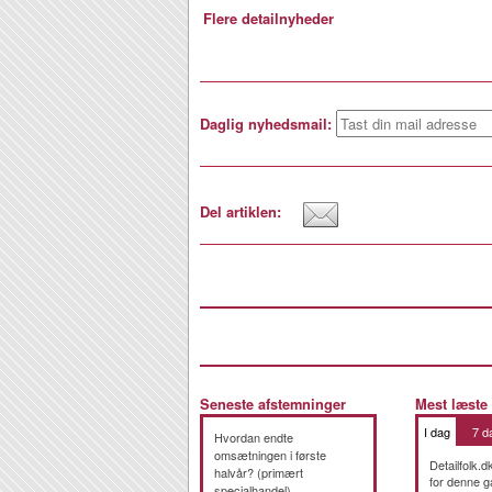
Flere detailnyheder
Daglig nyhedsmail:
Del artiklen:
Seneste afstemninger
Mest læste
I dag
7 d
Hvordan endte
omsætningen i første
Detailfolk.d
halvår? (primært
for denne g
specialhandel)