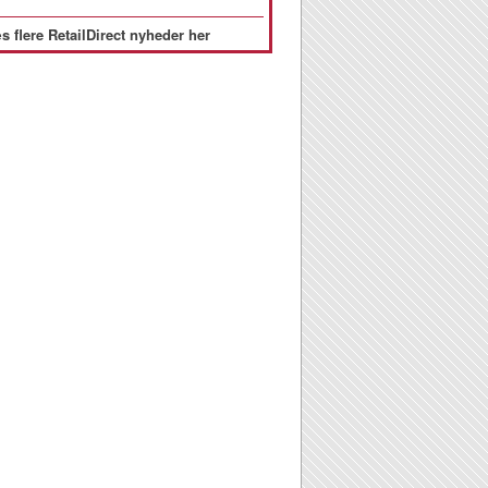
s flere RetailDirect nyheder her