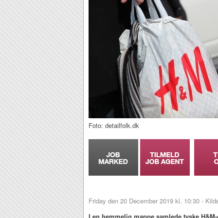
Foto: detailfolk.dk
Friday den 20 December 2019 kl. 10:30 - Kild
I en hemmelig mappe samlede tyske H&M-c