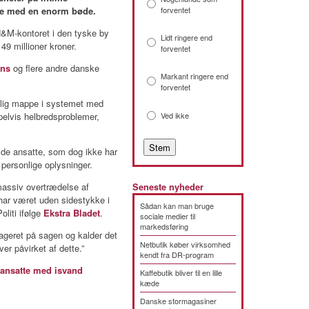
de med en enorm bøde.
forventet
H&M-kontoret i den tyske by
Lidt ringere end
9 millioner kroner.
forventet
ans
og flere andre danske
Markant ringere end
forventet
elig mappe i systemet med
elvis helbredsproblemer,
Ved ikke
de ansatte, som dog ikke har
 personlige oplysninger.
 massiv overtrædelse af
Seneste nyheder
 har været uden sidestykke i
Sådan kan man bruge
liti ifølge
Ekstra Bladet
.
sociale medier til
markedsføring
geret på sagen og kalder det
Netbutik køber virksomhed
er påvirket af dette.”
kendt fra DR-program
ansatte med isvand
Kaffebutik bliver til en lille
kæde
Danske stormagasiner