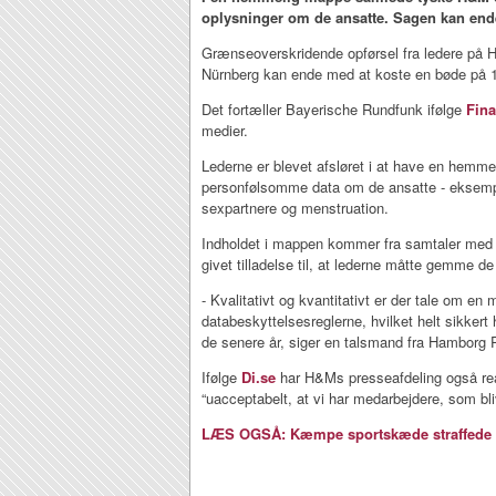
oplysninger om de ansatte. Sagen kan en
Grænseoverskridende opførsel fra ledere på 
Nürnberg kan ende med at koste en bøde på 14
Det fortæller Bayerische Rundfunk ifølge
Fin
medier.
Lederne er blevet afsløret i at have en hemm
personfølsomme data om de ansatte - eksemp
sexpartnere og menstruation.
Indholdet i mappen kommer fra samtaler med 
givet tilladelse til, at lederne måtte gemme de
- Kvalitativt og kvantitativt er der tale om en
databeskyttelsesreglerne, hvilket helt sikkert
de senere år, siger en talsmand fra Hamborg Po
Ifølge
Di.se
har H&Ms presseafdeling også rea
“uacceptabelt, at vi har medarbejdere, som bliv
LÆS OGSÅ: Kæmpe sportskæde straffede 