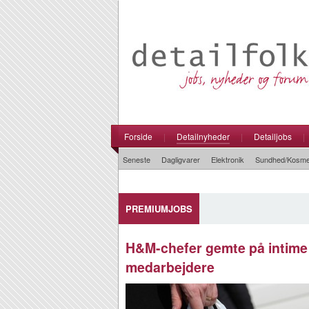
Forside
|
Detailnyheder
|
Detailjobs
|
Seneste
Dagligvarer
Elektronik
Sundhed/Kosme
PREMIUMJOBS
H&M-chefer gemte på intime
medarbejdere