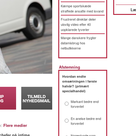
Kæmpe sportskæde
Læ
straffede ansatte med isvand
Frustreret direktør deler
ulovlig video efter 40
uopklarede tyverier
Mange danskere frygter
datamisbrug hos
netbutikkerne
Afstemning
Hvordan endte
omsætningen i første
halvår? (primært
specialhandel)
Markant bedre end
forventet
En anelse bedre end
forventet
e:
Flere medier
hefer på intime
Nogenlunde som