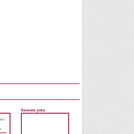
Seneste jobs
st i
r