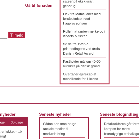
satser på eksklusivt
Gå til forsiden
genbrug
Elev fra Matas løber med
førstepladsen ved
Fagprøveprisen
Ruller nyt smileymærke ud i
landets butikker
Se de tre stærke
prismodtagere ved årets
Danish Retail Award
Fastholder mål om 40-50
butikker på dansk grund
Overtager ejerskab af
møbelkæde for 1 krone
 nyheder
Seneste nyheder
Seneste blogindlæg
age
30 dage
Sådan kan man bruge
Detailsektoren går forre
sociale medier til
kampen for mere
k er lukket - tak
markedsføring
bæredygtige emballage
ang!