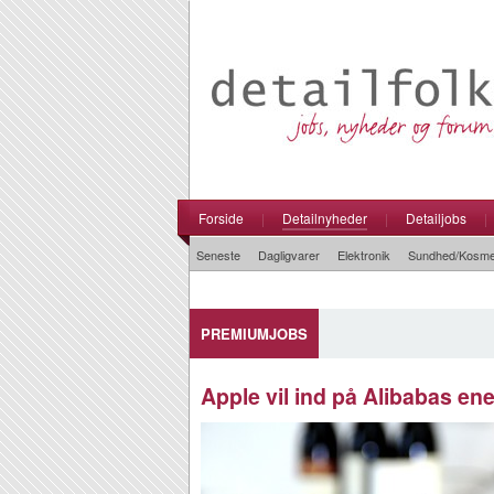
Forside
|
Detailnyheder
|
Detailjobs
|
Seneste
Dagligvarer
Elektronik
Sundhed/Kosme
PREMIUMJOBS
Apple vil ind på Alibabas e