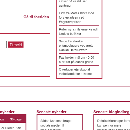
satser på eksklusivt
genbrug
Elev fra Matas løber med
Gå til forsiden
førstepladsen ved
Fagprøveprisen
Ruller nyt smileymærke ud i
landets butikker
Se de tre stærke
prismodtagere ved årets
Danish Retail Award
Fastholder mål om 40-50
butikker på dansk grund
Overtager ejerskab af
møbelkæde for 1 krone
 nyheder
Seneste nyheder
Seneste blogindlæg
age
30 dage
Sådan kan man bruge
Detailsektoren går forre
sociale medier til
kampen for mere
k er lukket - tak
markedsføring
bæredygtige emballage