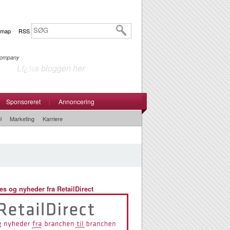
emap
RSS
 Company
Lï¿½s bloggen her
Sponsoreret
|
Annoncering
l
Marketing
Karriere
es og nyheder fra RetailDirect