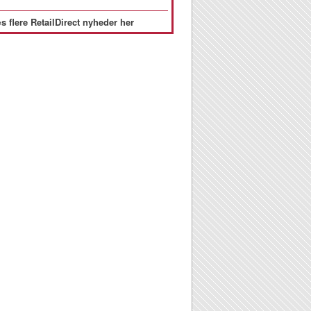
s flere RetailDirect nyheder her