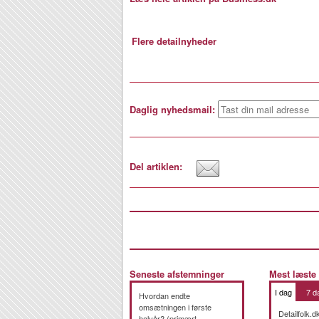
Flere detailnyheder
Daglig nyhedsmail:
Del artiklen:
Seneste afstemninger
Mest læste
I dag
7 d
Hvordan endte
omsætningen i første
Detailfolk.d
halvår? (primært