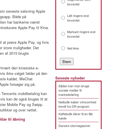
forventet
 sin seneste satsning Apple
Lidt ringere end
ingsapp. Både på
forventet
ien har bankerne været
introducere Apple Pay til Kina.
Markant ringere end
forventet
til at prøve Apple Pay, og hvis
r store muligheder. Det
Ved ikke
en af 2015 brugte
primært den kinesiske e-
vis ikke valget falder på den
Seneste nyheder
neste kaldet, WeChat
pple forsøger sig på.
Sådan kan man bruge
sociale medier til
g Tencents mobilbetaling kan
markedsføring
vis kan de også bruges til at
Netbutik køber virksomhed
ster Mobile Pay og Swipp.
kendt fra DR-program
butikker og over nettet.
Kaffebutik bliver til en lille
kæde
lar til åbning
Danske stormagasiner