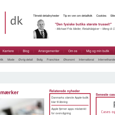
Tilmeld detailnyheder
Tip en ven om detailfolk
Cookies
Sit
"Den fysiske butiks største trussel!"
- Michael Friis Møller, Retailrådgiver – Meng &
Karriere
|
Blog
|
Arrangementer
|
Om os
|
Mig og min butik
|
tik
Mode
Øvrig detail
Bolig
Franchise
Økonomi
International
Internethande
nemærker
Relaterede nyheder
Seneste cas
Danmarks største Apple-butik
klar til åbning
Apple fjerner apps mistænkt
for overvågning