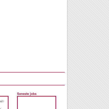
Seneste jobs
st i
r