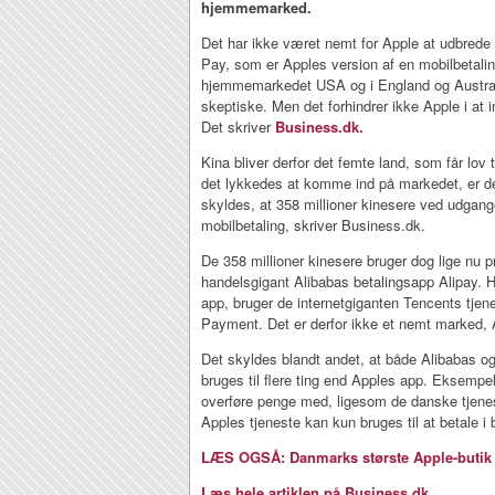
hjemmemarked.
Det har ikke været nemt for Apple at udbrede
Pay, som er Apples version af en mobilbetal
hjemmemarkedet USA og i England og Austral
skeptiske. Men det forhindrer ikke Apple i at 
Det skriver
Business.dk.
Kina bliver derfor det femte land, som får lov 
det lykkedes at komme ind på markedet, er de
skyldes, at 358 millioner kinesere ved udgang
mobilbetaling, skriver Business.dk.
De 358 millioner kinesere bruger dog lige nu 
handelsgigant Alibabas betalingsapp Alipay. H
app, bruger de internetgiganten Tencents tje
Payment. Det er derfor ikke et nemt marked, A
Det skyldes blandt andet, at både Alibabas o
bruges til flere ting end Apples app. Eksempel
overføre penge med, ligesom de danske tjene
Apples tjeneste kan kun bruges til at betale i 
LÆS OGSÅ: Danmarks største Apple-butik k
Læs hele artiklen på Business.dk