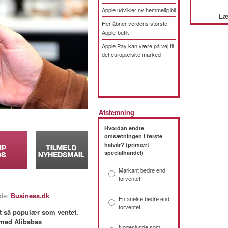
Apple udvikler ny hemmelig bil
Læ
Her åbner verdens største
Apple-butik
Apple Pay kan være på vej til
det europæiske marked
Afstemning
Hvordan endte
omsætningen i første
halvår? (primært
specialhandel)
Markant bedre end
forventet
lde:
Business.dk
En anelse bedre end
forventet
et så populær som ventet.
 med Alibabas
Nogenlunde som